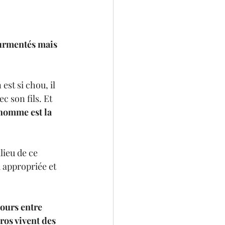
ourmentés mais 
est si chou, il 
c son fils. Et 
homme est la 
lieu de ce 
u appropriée et 
jours entre 
ros vivent des 