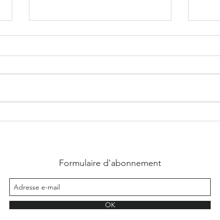
Lucas, Pourquoi pas nous - Eny Heli
Shado
Formulaire d'abonnement
OK