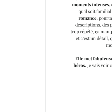
moments intenses, q
qu’il soit familia
romance
, pourta
descriptions, des 
trop répété, ça manq
et c’est un détail,
moi
Elle met fabuleus
héros. 
Je vais voir