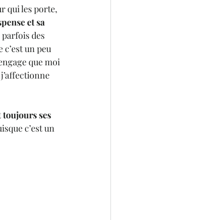
r qui les porte, 
pense et sa 
 parfois des 
 c’est un peu 
’engage que moi 
j’affectionne 
toujours ses 
isque c’est un 