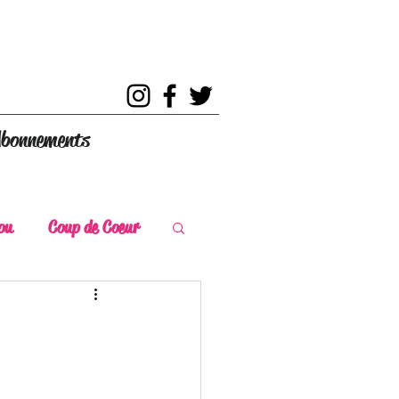
bonnements
ou
Coup de Coeur
s
Coup de Chaud
ce Historique