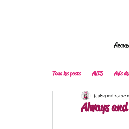
Accuei
Tous les posts
AVIS
Avis de
A Lire
Belle Découverte
Jouly
5 mai 2020
2 
Always and 
Douceur livresque
New Adu