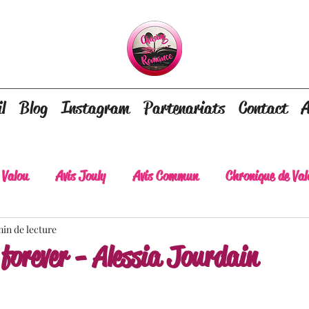
l
Blog
Instagram
Partenariats
Contact
A
 Valou
Avis Jouly
Avis Commun
Chronique de Val
min de lecture
A lire absolument
Dépaysement assuré
Lots of tear
forever - Alessia Jourdain
lt
Romance contemporaine
Dark Romance
Roman