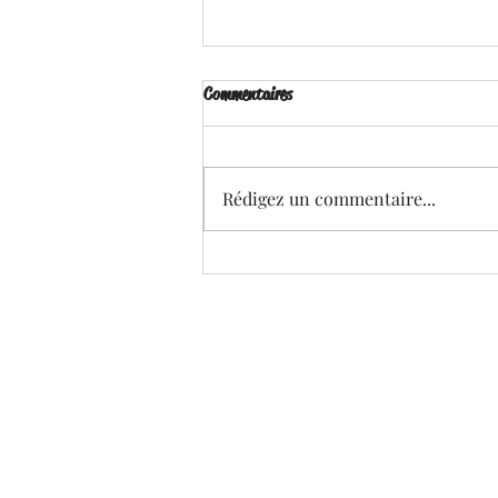
Commentaires
Rédigez un commentaire...
Brille pour Moi - Ena . L