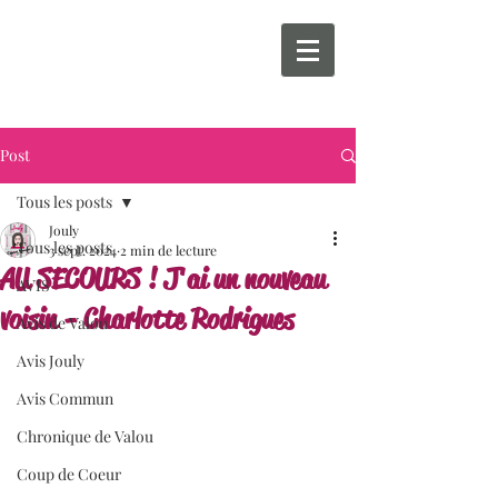
Post
Tous les posts
Jouly
Tous les posts
3 sept. 2024
2 min de lecture
AU SECOURS ! J'ai un nouveau
AVIS
voisin - Charlotte Rodrigues
Avis de Valou
Avis Jouly
Avis Commun
Chronique de Valou
Coup de Coeur