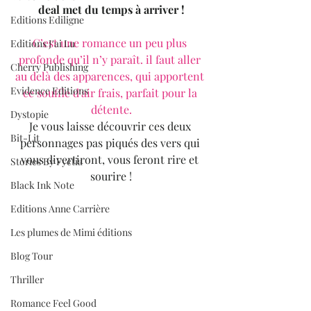
deal met du temps à arriver !
Editions Ediligne
C’est une romance un peu plus 
Editions J'ai Lu
profonde qu’il n’y paraît. il faut aller 
Cherry Publishing
au delà des apparences, qui apportent 
Evidence Editions
ce souffle d'air frais, parfait pour la 
détente.
Dystopie
Je vous laisse découvrir ces deux 
Bit-Lit
personnages pas piqués des vers qui 
vous divertiront, vous feront rire et 
Stories By Fyctia
sourire !
Black Ink Note
Editions Anne Carrière
Les plumes de Mimi éditions
Blog Tour
Thriller
Romance Feel Good