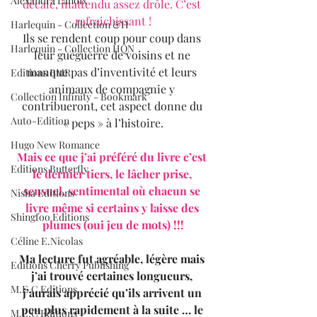
Alexandra Lanoix
décalé, inattendu assez drôle. C’est 
rafraichissant !
Harlequin - Collection &H
Ils se rendent coup pour coup dans 
Harlequin - Collection HQN
leur guéguerre de voisins et ne 
manque pas d’inventivité et leurs 
Editions BMR
animaux de compagnie y 
Collection Infinity - Bookmark
contribueront, cet aspect donne du 
Auto-Edition
« peps » à l’histoire.
Hugo New Romance
Mais ce que j’ai préféré du livre c’est 
Editions Butterfly
le dernier tiers, le lâcher prise, 
sensuel, sentimental où chacun se 
Nisha Editions
livre même si certains y laisse des 
Shingfoo Editions
plumes (oui jeu de mots) !!!
Céline E.Nicolas
Ma lecture fut agréable, légère mais 
Editions Cherry Publishing
j’ai trouvé certaines longueurs, 
M.E.C Editions
j’aurais apprécié qu’ils arrivent un 
peu plus rapidement à la suite … le 
M.E.C Editions