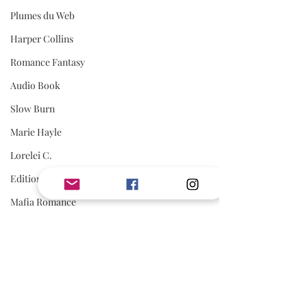
Plumes du Web
Harper Collins
Romance Fantasy
Audio Book
Slow Burn
Marie Hayle
Lorelei C.
Editions Cyplog
Mafia Romance
Romance Biker
Estelle Every
First Flight Editions
AVIS
Editions Elixyria
Avis Jouly