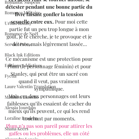
Romantic Suspens
détester pendant une bonne partie du 
Romance Militaire
livre faisant gonfler la tension 
sexuelle entre eux. 
Pour moi cette 
Urban fantasy
partie fut un peu trop longue à mon 
Romance de Noël
goût, je te cherche, je te provoque et je 
déteste, mais légèrement lassée…
Service Presse
Black Ink Editions
Ce mécanisme est une protection pour 
Editions Addictives
Plum (le personnage féminin) et pour 
Stanley, qui peut être un sacré con 
Fyctia
quand il veut, pas vraiment 
Laure Valentin Translation
sympathique. 
Mais ces deux personnages ont leurs 
Matthieu Biasotto
faiblesses qu’ils essaient de cacher du 
Alessia Jourdain
mieux qu’ils peuvent, ce qui les rend 
touchant par moments. 
Loraline Bradern
Plum n’a pas son pareil pour attirer les 
Shana Keers
gaffes ou les problèmes, elle un côté 