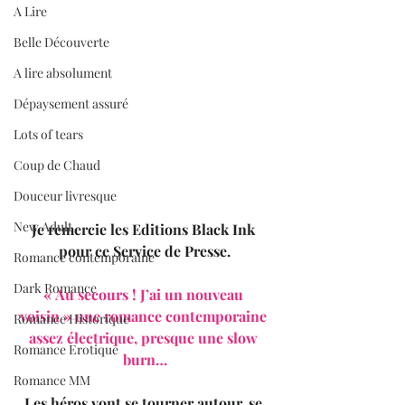
A Lire
Belle Découverte
A lire absolument
Dépaysement assuré
Lots of tears
Coup de Chaud
Douceur livresque
New Adult
Je remercie les Editions Black Ink 
pour ce Service de Presse.
Romance contemporaine
Dark Romance
« Au secours ! J’ai un nouveau 
voisin » une romance contemporaine 
Romance Historique
assez électrique, presque une slow 
Romance Erotique
burn…
Romance MM
Les héros vont se tourner autour, se 