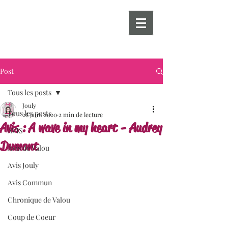
Post
Tous les posts
Jouly
Tous les posts
28 janv. 2020
2 min de lecture
Avis : A wave in my heart - Audrey
AVIS
Dumont
Avis de Valou
Avis Jouly
Avis Commun
Chronique de Valou
Coup de Coeur