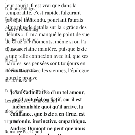
leur sourit. Il est vrai que dans la 
Editions Ediligne
temporalité, c’est rapide, fulgurant 
Editions J'ai Lu
presque inattendu, pourtant j’aurais 
aimé plus de détails sur la « grâce des 
Cherry Publishing
débuts ». Il m’a manqué le point de vue 
Evidence Editions
de Cruz par moments, même si on l’a 
d’une certaine manière, puisque Izzie 
Dystopie
a une telle connexion avec lui, que ses 
Bit-Lit
paroles, ses pensées sont toujours en 
Stories By Fyctia
adéquation avec les siennes, l’épilogue 
nous le prouve.
Black Ink Note
Editions Anne Carrière
Je suis admirative d’un tel amour, 
qu’il soit réel ou fictif, car il est 
Les plumes de Mimi éditions
inébranlable quoi qu’il arrive, la 
Blog Tour
confiance, que Izzie a en Cruz, est 
profonde, instinctive, empathique. 
Thriller
Audrey Dumont ne peut que nous 
Romance Feel Good