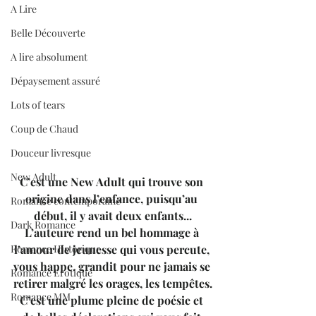
A Lire
Belle Découverte
A lire absolument
Dépaysement assuré
Lots of tears
Coup de Chaud
Douceur livresque
New Adult
C’est une New Adult qui trouve son 
origine dans l’enfance, puisqu’au 
Romance contemporaine
début, il y avait deux enfants...
Dark Romance
L’auteure rend un bel hommage à 
Romance Historique
l’amour de jeunesse qui vous percute, 
vous happe, grandit pour ne jamais se 
Romance Erotique
retirer malgré les orages, les tempêtes.
Romance MM
C’est une plume pleine de poésie et 