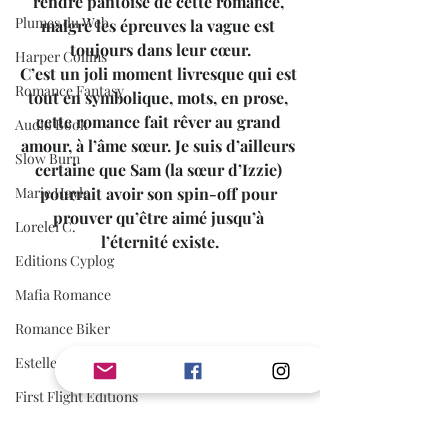
rendre pantoise de cette romance, 
Plumes du Web
malgré les épreuves la vague est 
toujours dans leur cœur.
Harper Collins
C’est un joli moment livresque qui est 
Romance Fantasy
tout en symbolique, mots, en prose, 
cette romance fait rêver au grand 
Audio Book
amour, à l’âme sœur. Je suis d’ailleurs 
Slow Burn
certaine que Sam (la sœur d’Izzie) 
Marie Hayle
pourrait avoir son spin-off pour 
prouver qu’être aimé jusqu’à 
Lorelei C.
l’éternité existe.
Editions Cyplog
Mafia Romance
Romance Biker
Estelle Every
First Flight Editions
Editions Elixyria