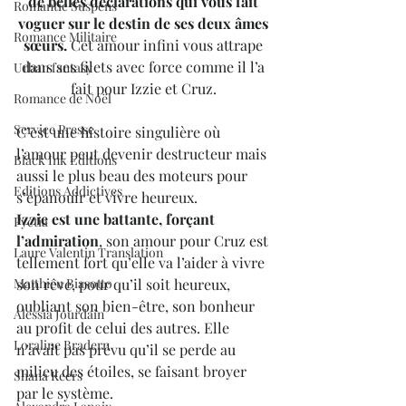
de belles déclarations qui vous fait 
Romantic Suspens
voguer sur le destin de ses deux âmes 
Romance Militaire
sœurs. 
Cet amour infini vous attrape 
dans ses filets avec force comme il l’a 
Urban fantasy
fait pour Izzie et Cruz. 
Romance de Noël
Service Presse
C’est une histoire singulière où 
l’amour peut devenir destructeur mais 
Black Ink Editions
aussi le plus beau des moteurs pour 
Editions Addictives
s’épanouir et vivre heureux. 
Izzie est une battante, forçant 
Fyctia
l’admiration
, son amour pour Cruz est 
Laure Valentin Translation
tellement fort qu’elle va l’aider à vivre 
Matthieu Biasotto
son rêve, pour qu’il soit heureux, 
oubliant son bien-être, son bonheur 
Alessia Jourdain
au profit de celui des autres. Elle 
Loraline Bradern
n’avait pas prévu qu’il se perde au 
milieu des étoiles, se faisant broyer 
Shana Keers
par le système.