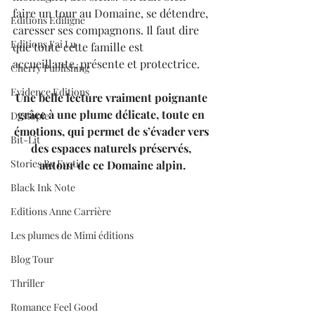
faire un tour au Domaine, se détendre, 
Editions Ediligne
caresser ses compagnons. Il faut dire 
Editions J'ai Lu
que toute cette famille est 
accueillante, présente et protectrice.
Cherry Publishing
Evidence Editions
Une belle lecture vraiment poignante 
grâce à une plume délicate, toute en 
Dystopie
émotions, qui permet de s’évader vers 
Bit-Lit
des espaces naturels préservés, 
Stories By Fyctia
autour de ce Domaine alpin.
Black Ink Note
Editions Anne Carrière
Les plumes de Mimi éditions
Blog Tour
Thriller
Romance Feel Good