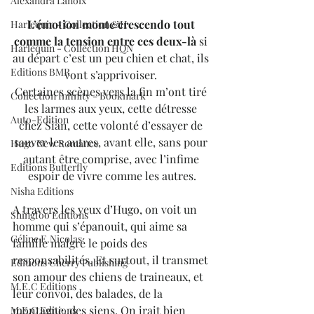
Alexandra Lanoix
L’émotion monte crescendo tout 
Harlequin - Collection &H
comme la tension entre ces deux-là
 si 
Harlequin - Collection HQN
au départ c’est un peu chien et chat, ils 
Editions BMR
vont s’apprivoiser. 
Certaines scènes vers la fin m’ont tiré 
Collection Infinity - Bookmark
les larmes aux yeux, cette détresse 
Auto-Edition
chez Sian,
 cette volonté d’essayer de 
sauver les autres, avant elle, sans pour 
Hugo New Romance
autant être comprise, avec l’infime 
Editions Butterfly
espoir de vivre comme les autres.
Nisha Editions
A travers les yeux d’Hugo, on voit un 
Shingfoo Editions
homme qui s’épanouit, qui aime sa 
Céline E.Nicolas
famille malgré le poids des 
responsabilités. Et surtout, il transmet 
Editions Cherry Publishing
son amour des chiens de traineaux, et 
M.E.C Editions
leur convoi, des balades, de la 
montagne, des siens. On irait bien 
M.E.C Editions