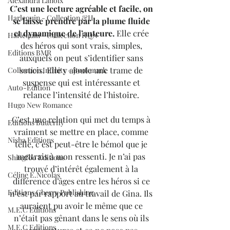
Alexandra Lanoix
C’est une lecture agréable et facile, on 
Harlequin - Collection &H
se laisse prendre par la plume fluide 
et dynamique de l’auteure.
 Elle crée 
Harlequin - Collection HQN
des héros qui sont vrais, simples, 
Editions BMR
auxquels on peut s’identifier sans 
soucis. Elle y ajoute une trame de 
Collection Infinity - Bookmark
suspense qui est intéressante et 
Auto-Edition
relance l’intensité de l’histoire. 
Hugo New Romance
C’est une relation qui met du temps à 
Editions Butterfly
vraiment se mettre en place, comme 
Nisha Editions
telle, c’est peut-être le bémol que je 
mettrais à mon ressenti. Je n’ai pas 
Shingfoo Editions
trouvé d’intérêt également à la 
Céline E.Nicolas
différence d’âges entre les héros si ce 
Editions Cherry Publishing
n’est par rapport au travail de Gina. Ils 
auraient pu avoir le même que ce 
M.E.C Editions
n’était pas gênant dans le sens où ils 
M.E.C Editions