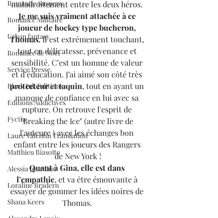
Romantic Suspens
maladroitement entre les deux héros. 
Je me suis vraiment attachée à ce 
Romance Militaire
joueur de hockey type bucheron, 
Urban fantasy
Thomas.
 Il est extrêmement touchant, 
tout en délicatesse, prévenance et 
Romance de Noël
sensibilité. C’est un homme de valeur 
Service Presse
et d’éducation. J’ai aimé son côté très 
protecteur et taquin
, tout en ayant un 
Black Ink Editions
manque de confiance en lui avec sa 
Editions Addictives
rupture. On retrouve l'esprit de 
Fyctia
"Breaking the Ice" (autre livre de 
l'auteure ) avec les échanges bon 
Laure Valentin Translation
enfant entre les joueurs des Rangers 
Matthieu Biasotto
de New York !
Quant à Gina, elle est dans 
Alessia Jourdain
l’empathie
, et va être émouvante à 
Loraline Bradern
essayer de gommer les idées noires de 
Shana Keers
Thomas. 