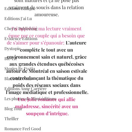
sont matures et ça ne pose pas 
vraiment de soucis dans la relation 
Editions Ediligne
amoureuse. 
Editions J'ai Lu
J’ai apprécié ma lecture vraiment 
Cherry Publishing
émue par ce couple qui a besoin que 
Evidence Editions
de s’aimer pour s’épanouir;
L’auteure 
Dystopie
complète le tout avec un 
environnement sain et naturel, grâce 
Bit-Lit
aux grandes étendues québécoises 
Stories By Fyctia
autour de Montréal en saison estivale 
contrebalançant la thématique du 
Black Ink Note
poids des réseaux sociaux dans 
Editions Anne Carrière
l’image médiatique et professionnelle.
Les plumes de Mimi éditions
Une jolie romance qui allie 
maladresse, sincérité avec un 
Blog Tour
soupçon d’intrigue.
Thriller
Romance Feel Good