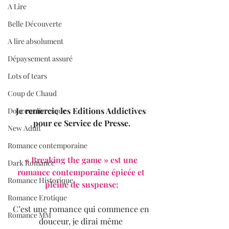
A Lire
Belle Découverte
A lire absolument
Dépaysement assuré
Lots of tears
Coup de Chaud
Je remercie les Editions Addictives 
Douceur livresque
pour ce Service de Presse.
New Adult
Romance contemporaine
« Breaking the game » est une 
Dark Romance
romance contemporaine épicée et 
Romance Historique
pleine de suspense;
Romance Erotique
C’est une romance qui commence en 
Romance MM
douceur, je dirai même 