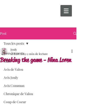
Post
Tous les posts
Jouly
Tous les posts
10 févr. 2022
2 min de lecture
Breaking the game - Nina Loren
AVIS
Avis de Valou
Avis Jouly
Avis Commun
Chronique de Valou
Coup de Coeur