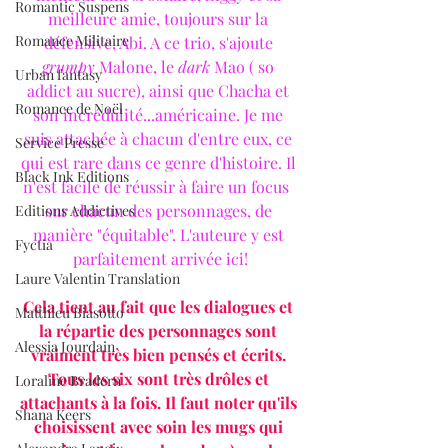
Romantic Suspens
meilleure amie, toujours sur la 
Romance Militaire
défensive, Abi. A ce trio, s'ajoute 
grumpy
 Malone, le 
dark
 Mao ( so 
Urban fantasy
addict au sucre), ainsi que Chacha et 
Romance de Noël
son incrédulité...américaine. Je me 
suis attachée à chacun d'entre eux, ce 
Service Presse
qui est rare dans ce genre d'histoire. Il 
Black Ink Editions
n'est facile de réussir à faire un focus  
sur chacun des personnages, de 
Editions Addictives
manière "équitable". L'auteure y est 
Fyctia
parfaitement arrivée ici!
Laure Valentin Translation
Cela tient au fait que les dialogues et 
Matthieu Biasotto
la répartie des personnages sont 
Alessia Jourdain
vraiment très bien pensés et écrits. 
Tous les six sont très drôles et 
Loraline Bradern
attachants à la fois. Il faut noter qu'ils 
Shana Keers
choisissent avec soin les mugs qui 