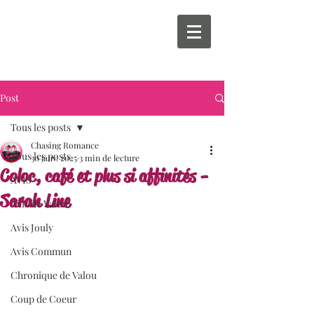
Post
Tous les posts
Chasing Romance
Tous les posts
30 janv. 2025
3 min de lecture
Coloc, café et plus si affinités -
AVIS
Sarah Line
Avis de Valou
Avis Jouly
Avis Commun
Chronique de Valou
Coup de Coeur