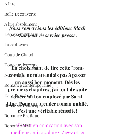
A Lire
Belle Découverte
A lire absolument
Nous remercions les éditions Black 
Dépaysement assuré
Ink pour ce service presse.
Lots of tears
Coup de Chaud
Douceur livresque
En choisissant de lire cette "rom-
com", je ne m'attendais pas à passer 
New Adult
un aussi bon moment. Dès les 
Romance contemporaine
premiers chapitres, j'ai tout de suite 
Dark Romance
adhéré au ton employé par Sarah 
Line. Pour un premier roman publié, 
Romance Historique
c'est une véritable réussite! 
Romance Erotique
Callie vit en colocation avec son 
Romance MM
meilleur ami si solaire, Ziggy et sa 