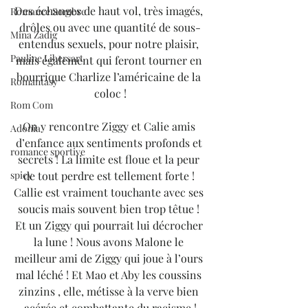
Des échanges de haut vol, très imagés, 
Romance Sombre
drôles ou avec une quantité de sous-
Mina Zadig
entendus sexuels, pour notre plaisir, 
Pauline Libersart
mais également qui feront tourner en 
bourrique Charlize l’américaine de la 
Romantasy
coloc !
Rom Com
On y rencontre Ziggy et Calie amis 
Adonia
d’enfance aux sentiments profonds et 
romance sportive
secrets ! La limite est floue et la peur 
de tout perdre est tellement forte ! 
spicy
Callie est vraiment touchante avec ses 
soucis mais souvent bien trop têtue ! 
Et un Ziggy qui pourrait lui décrocher 
la lune ! Nous avons Malone le 
meilleur ami de Ziggy qui joue à l’ours 
mal léché ! Et Mao et Aby les coussins 
zinzins , elle, métisse à la verve bien 
acérée et combattante du racisme !