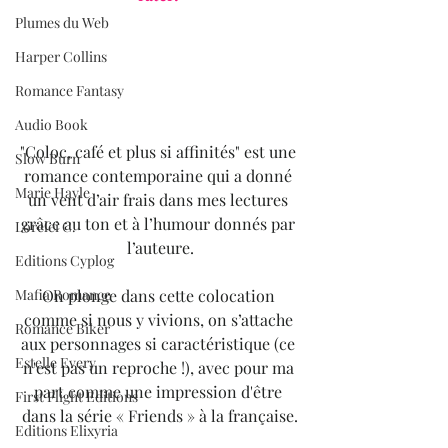
Plumes du Web
Harper Collins
Romance Fantasy
Audio Book
"Coloc, café et plus si affinités" est une 
Slow Burn
romance contemporaine qui a donné 
Marie Hayle
un vent d’air frais dans mes lectures 
grâce au ton et à l’humour donnés par 
Lorelei C.
l’auteure.
Editions Cyplog
On plonge dans cette colocation 
Mafia Romance
comme si nous y vivions, on s’attache 
Romance Biker
aux personnages si caractéristique (ce 
Estelle Every
n'est pas un reproche !), avec pour ma 
part comme une impression d'être 
First Flight Editions
dans la série « Friends » à la française.
Editions Elixyria