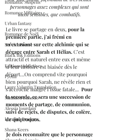
Romantic Suspens
personnages assez complexes qui sont 
Romance Militaire
aussi sensibles, que combatifs. 
Urban fantasy
Le livre se partage en deux,
 pour la 
Romance de Noël
première partie, j’ai frémi en 
m’extasiant sur cette alchimie qui se 
Service Presse
dégage entre Sarah et Hélias.
 C’est 
Black Ink Editions
attractif et naturel entre eux et même 
Editions Addictives
si leur histoire est biaisée dès le 
départ…On comprend vite pourquoi 
Fyctia
bien pourquoi Sarah, ne révèle rien et 
Laure Valentin Translation
s’accroche malgré l’issue fatale...  
Pour 
la seconde, ce sera une succession de 
Matthieu Biasotto
moments de partage, de communion, 
Alessia Jourdain
suivi de rejets, de disputes, de colère, 
de quiproquos.
Loraline Bradern
Shana Keers
Je dois reconnaître que le personnage 