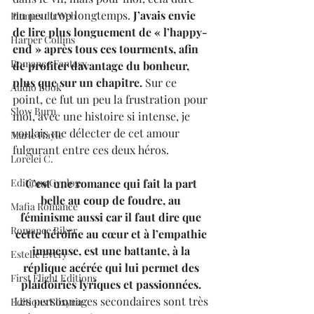
un peu trop longtemps.
 J’avais envie 
Plumes du Web
de lire plus longuement de « l’happy-
Harper Collins
end » après tous ces tourments, afin 
Romance Fantasy
de profiter davantage du bonheur, 
plus que sur un chapitre.
 Sur ce 
Audio Book
point, ce fut un peu la frustration pour 
Slow Burn
moi, avec une histoire si intense, je 
voulais me délecter de cet amour 
Marie Hayle
fulgurant entre ces deux héros.
Lorelei C.
C’est une romance qui fait la part 
Editions Cyplog
belle au coup de foudre, au 
Mafia Romance
féminisme aussi car il faut dire que 
Romance Biker
cette héroïne au cœur et à l’empathie 
immense, est une battante, à la 
Estelle Every
réplique acérée qui lui permet des 
First Flight Editions
plaidoiries lyriques et passionnées. 
Les personnages secondaires sont très 
Editions Elixyria