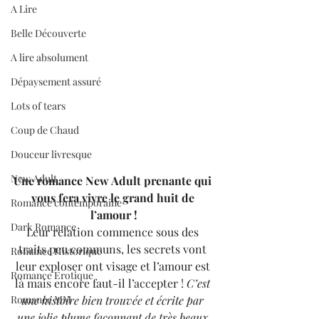
A Lire
Belle Découverte
A lire absolument
Dépaysement assuré
Lots of tears
Coup de Chaud
Douceur livresque
New Adult
Une romance New Adult prenante qui 
vous fera vivre le grand huit de 
Romance contemporaine
l’amour !
Dark Romance
Leur relation commence sous des 
traits peu communs, les secrets vont 
Romance Historique
leur exploser ont visage et l’amour est 
Romance Erotique
là mais encore faut-il l’accepter ! 
C’est 
une histoire bien trouvée et écrite par 
Romance MM
une jolie plume façonnant de très beaux 