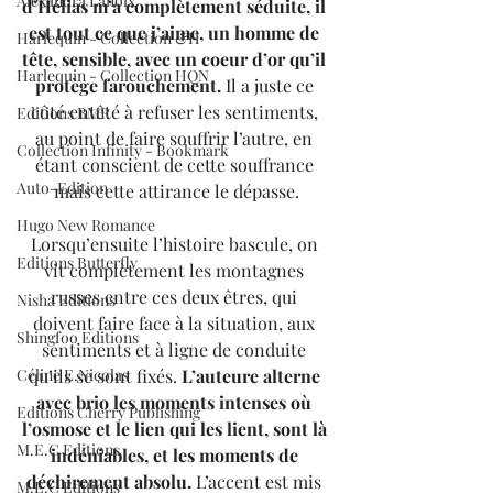
Alexandra Lanoix
d’Hélias m’a complètement séduite, il 
est tout ce que j’aime, un homme de 
Harlequin - Collection &H
tête, sensible, avec un coeur d’or qu’il 
Harlequin - Collection HQN
protège farouchement. 
Il a juste ce 
côté entêté à refuser les sentiments, 
Editions BMR
au point de faire souffrir l’autre, en 
Collection Infinity - Bookmark
étant conscient de cette souffrance 
Auto-Edition
mais cette attirance le dépasse.
Hugo New Romance
Lorsqu’ensuite l’histoire bascule, on 
Editions Butterfly
vit complètement les montagnes 
russes entre ces deux êtres, qui 
Nisha Editions
doivent faire face à la situation, aux 
Shingfoo Editions
sentiments et à ligne de conduite 
qu’ils se sont fixés. 
L’auteure alterne 
Céline E.Nicolas
avec brio les moments intenses où 
Editions Cherry Publishing
l’osmose et le lien qui les lient, sont là 
M.E.C Editions
indéniables, et les moments de 
déchirement absolu.
 L’accent est mis 
M.E.C Editions