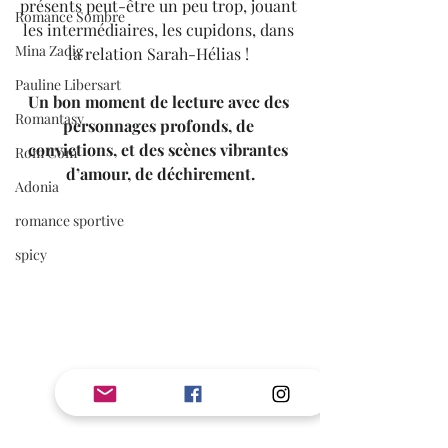
présents peut-être un peu trop, jouant 
Romance Sombre
les intermédiaires, les cupidons, dans 
Mina Zadig
la relation Sarah-Hélias ! 
Pauline Libersart
Un bon moment de lecture avec des 
Romantasy
personnages profonds, de 
convictions, et des scènes vibrantes 
Rom Com
d’amour, de déchirement.
Adonia
romance sportive
spicy