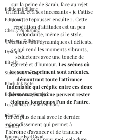
sur la peine de Sarah, face au rejet 
Editions Ediligne
d’Hélias, et à ses incessants « je t’attise 
pour te repousser ensuite ». Cette 
Editions J'ai Lu
répétition d’attitudes est un peu 
Cherry Publishing
redondante, même si 
le style, 
Evidence Editions
l’écriture sont dynamiques et délicats, 
ce qui rend les moments vibrants, 
Dystopie
séducteurs avec une touche de 
Bit-Lit
légèreté et d’humour. 
Les scènes où 
les sens s’expriment sont ardentes, 
Stories By Fyctia
démontrant toute l’attirance 
Black Ink Note
indéniable qui crépite entre ces deux 
personnages, qui ne peuvent rester 
Editions Anne Carrière
éloignés longtemps l’un de l’autre.
Les plumes de Mimi éditions
Blog Tour
J’ai eu plus de mal avec le dernier 
rebondissement qui permet à 
Thriller
l’héroïne d’avancer et de trancher 
Romance Feel Good
dans le vif, mais pour moi, cela dure 