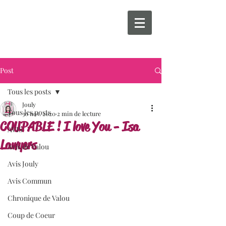
Post
Tous les posts
Jouly
Tous les posts
30 nov. 2020
2 min de lecture
COUPABLE ! I love You - Isa
AVIS
Lawyers
Avis de Valou
Avis Jouly
Avis Commun
Chronique de Valou
Coup de Coeur