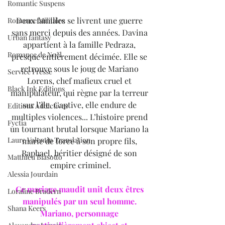
Romantic Suspens
Deux familles se livrent une guerre 
Romance Militaire
sans merci depuis des années. Davina 
Urban fantasy
appartient à la famille Pedraza, 
Romance de Noël
presque entièrement décimée. Elle se 
retrouve sous le joug de Mariano 
Service Presse
Lorens, chef mafieux cruel et 
Black Ink Editions
manipulateur, qui règne par la terreur 
sur l’île. Captive, elle endure de 
Editions Addictives
multiples violences... L’histoire prend 
Fyctia
un tournant brutal lorsque Mariano la 
Laure Valentin Translation
marie de force à son propre fils, 
Raphael, héritier désigné de son 
Matthieu Biasotto
empire criminel.
Alessia Jourdain
Ce mariage maudit unit deux êtres 
Loraline Bradern
manipulés par un seul homme. 
Shana Keers
Mariano, personnage 