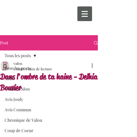
Post
Tous les posts
valou
Tous les posts
2 mars
2 min de lecture
Dans l'ombre de ta haine - Delhia
AVIS
Bouvier
Avis de Valou
Avis Jouly
Avis Commun
Chronique de Valou
Coup de Coeur