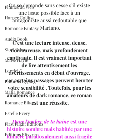
On se demande sans cesse s’il existe 
Plumes du Web
une issue possible face à un 
Harper Collins
antagoniste aussi redoutable que 
Mariano.
Romance Fantasy
Audio Book
C’est une lecture intense, dense, 
Slow Burn
douloureuse, mais profondément 
captivante. Il est vraiment important 
Marie Hayle
de lire attentivement les 
Lorelei C.
avertissements en début d’ouvrage, 
car certains passages peuvent heurter 
Editions Cyplog
votre sensibilité . Toutefois, pour les 
Mafia Romance
amateurs de dark romance, ce roman 
est une réussite.
Romance Biker
Estelle Every
Dans l’ombre de ta haine
 est une 
First Flight Editions
histoire sombre mais habitée par une 
Editions Elixyria
lumière paradoxalement aussi fragile 