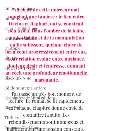
Editions Ediligne
Au cœur de cette noirceur naît 
pourtant une lumière : le lien entre 
Editions J'ai Lu
Davina et Raphael, qui se construit 
Cherry Publishing
peu à peu. Dans l’ombre de la haine 
qui les habite et de la manipulation 
Evidence Editions
qu’ils subissent, quelque chose de 
Dystopie
beau éclot progressivement entre eux. 
Bit-Lit
Leur relation évolue entre méfiance, 
douleur, désir et tendresse, donnant 
Stories By Fyctia
au récit une profondeur émotionnelle 
Black Ink Note
marquante.
Editions Anne Carrière
J’ai passé un très bon moment de 
Les plumes de Mimi éditions
lecture. Le roman se lit rapidement, 
car chaque chapitre donne envie de 
Blog Tour
connaître la suite. Les 
Thriller
rebondissements sont nombreux et 
Romance Feel Good
maintiennent une tension constante. 