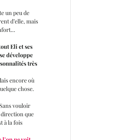
te un peu de 
ent d’elle, mais 
fort...
out Eli et ses 
 se développe 
sonnalités très 
dais encore où 
quelque chose.
Sans vouloir 
 direction que 
 à la fois 
l’on ne voit 