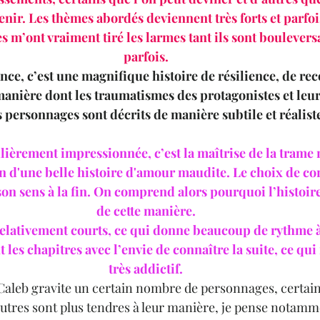
nir. Les thèmes abordés deviennent très forts et parfois 
s m’ont vraiment tiré les larmes tant ils sont bouleversa
parfois.
ce, c’est une magnifique histoire de résilience, de rec
anière dont les traumatismes des protagonistes et leur 
personnages sont décrits de manière subtile et réaliste 
lièrement impressionnée, c’est la maîtrise de la trame n
on d'une belle histoire d'amour maudite. Le choix de co
on sens à la fin. On comprend alors pourquoi l’histoire
de cette manière.
relativement courts, ce qui donne beaucoup de rythme à 
 les chapitres avec l’envie de connaître la suite, ce qui
très addictif.
t Caleb gravite un certain nombre de personnages, certain
d'autres sont plus tendres à leur manière, je pense notamm