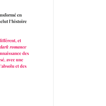
ansformé en 
lut l’histoire 
fférent, et 
dark romance
onnaissance des 
sé, avec une 
absolu et des 