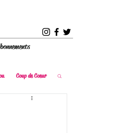
bonnements
ou
Coup de Coeur
s
Coup de Chaud
ce Historique