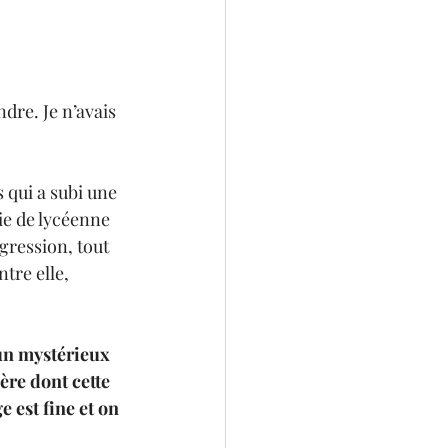
dre. Je n’avais 
s qui a subi une 
ie de lycéenne 
agression, tout 
tre elle, 
'un mystérieux 
ère dont cette 
 est fine et on 