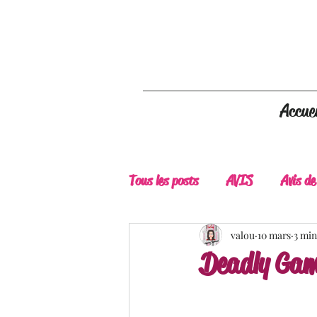
Accuei
Tous les posts
AVIS
Avis de
A Lire
Belle Découverte
valou
10 mars
3 min
Deadly Gam
Douceur livresque
New Adu