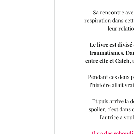
Sa rencontre avec
respiration dans cett
leur relati
Le livre est divisé
traumatismes. Dans
entre elle et Caleb,
Pendant ces deux pr
l’histoire allait 
Et puis arrive la
spoiler, c’est dans
l’autrice a vou
Il y a des rebondi