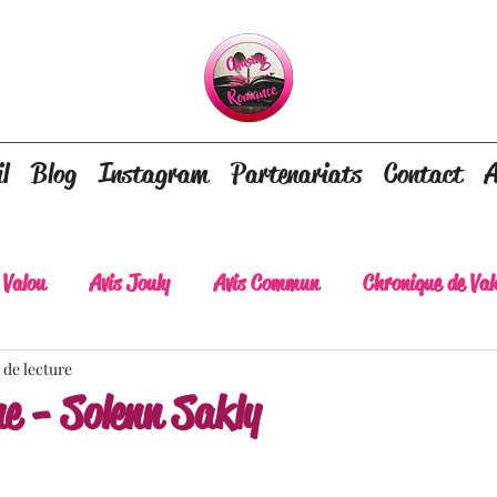
l
Blog
Instagram
Partenariats
Contact
A
 Valou
Avis Jouly
Avis Commun
Chronique de Val
 de lecture
A lire absolument
Dépaysement assuré
Lots of tear
e - Solenn Sakly
lt
Romance contemporaine
Dark Romance
Roman