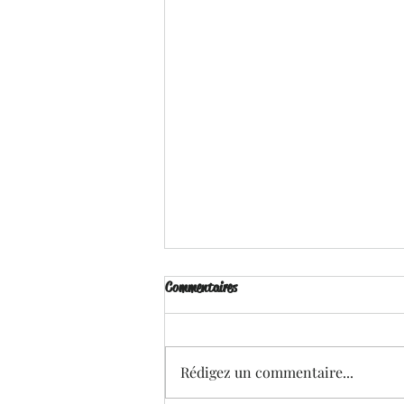
Commentaires
Rédigez un commentaire...
Brille pour Moi - Ena . L