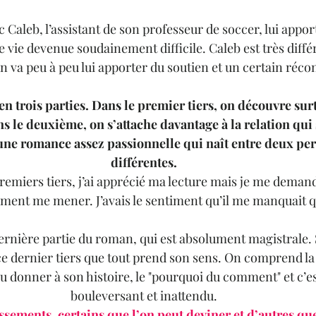
 Caleb, l’assistant de son professeur de soccer, lui appor
e vie devenue soudainement difficile. Caleb est très différ
on va peu à peu lui apporter du soutien et un certain récon
 en trois parties. Dans le premier tiers, on découvre surt
 le deuxième, on s’attache davantage à la relation qui
 une romance assez passionnelle qui naît entre deux per
différentes.
emiers tiers, j’ai apprécié ma lecture mais je me deman
vraiment me mener. J’avais le sentiment qu’il me manquait 
 dernière partie du roman, qui est absolument magistrale. 
 ce dernier tiers que tout prend son sens. On comprend la
lu donner à son histoire, le "pourquoi du comment" et c’est
bouleversant et inattendu.
ssements, certains que l’on peut deviner et d’autres que 