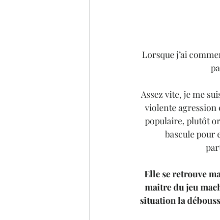
Lorsque j’ai commenc
pa
Assez vite, je me sui
violente agression 
populaire, plutôt or
bascule pour e
par
Elle se retrouve m
maitre du jeu machi
situation la débouss