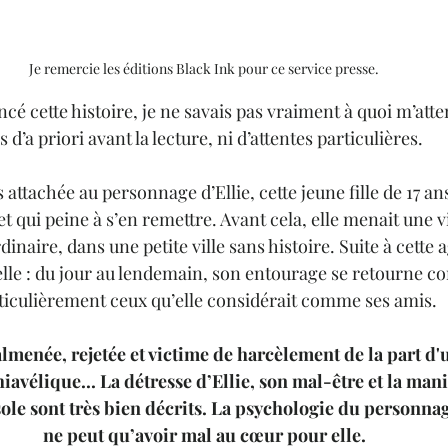
Je remercie les éditions Black Ink pour ce service presse.
é cette histoire, je ne savais pas vraiment à quoi m’atten
s d’a priori avant la lecture, ni d’attentes particulières. 
s attachée au personnage d’Ellie, cette jeune fille de 17 an
et qui peine à s’en remettre. Avant cela, elle menait une v
dinaire, dans une petite ville sans histoire. Suite à cette 
lle : du jour au lendemain, son entourage se retourne con
ticulièrement ceux qu’elle considérait comme ses amis.
almenée, rejetée et victime de harcèlement de la part d
avélique... La détresse d’Ellie, son mal-être et la mani
ole sont très bien décrits. La psychologie du personnage
ne peut qu’avoir mal au cœur pour elle.