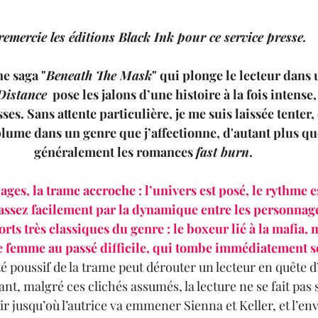
remercie les éditions Black Ink pour ce service presse.
e saga "
Beneath The Mask
" qui plonge le lecteur dans 
Distance
  pose les jalons d’une histoire à la fois intense,
es. Sans attente particulière, je me suis laissée tenter,
plume dans un genre que j’affectionne, d'autant plus que
généralement les romances 
fast burn
. 
ges, la trame accroche : l’univers est posé, le rythme est 
ssez facilement par la dynamique entre les personnages
rts très classiques du genre : le boxeur lié à la mafia, 
une femme au passé difficile, qui tombe immédiatement s
té poussif de la trame peut dérouter un lecteur en quête
nt, malgré ces clichés assumés, la lecture ne se fait pas s
r jusqu’où l’autrice va emmener Sienna et Keller, et l’en