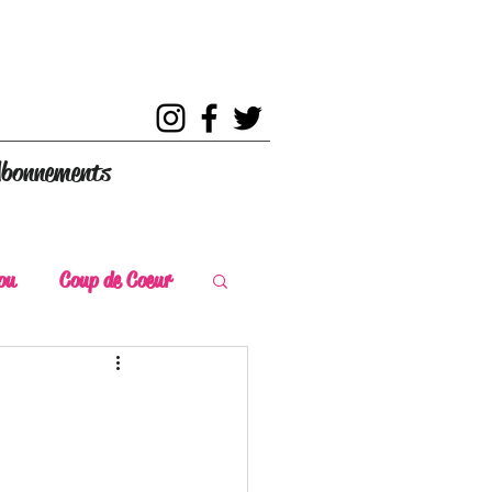
bonnements
ou
Coup de Coeur
s
Coup de Chaud
ce Historique