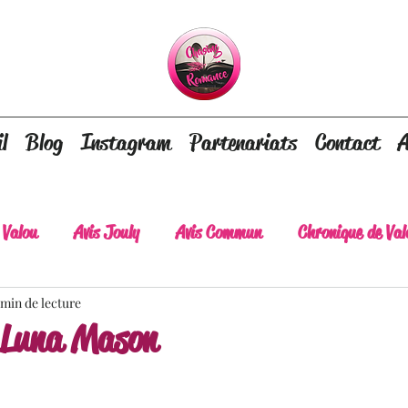
l
Blog
Instagram
Partenariats
Contact
A
 Valou
Avis Jouly
Avis Commun
Chronique de Val
 min de lecture
A lire absolument
Dépaysement assuré
Lots of tear
 Luna Mason
lt
Romance contemporaine
Dark Romance
Roman