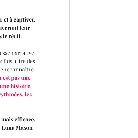
 et à captiver, 
uveront leur 
le récit. 
esse narrative 
ois à lire des 
le reconnaitre.  
n’est pas une 
ne histoire 
rythmées, les 
mais efficace, 
ù Luna Mason 