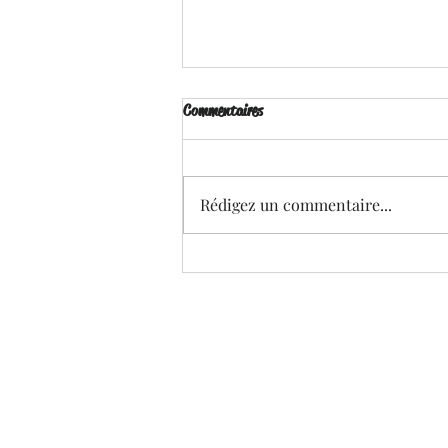
Commentaires
Rédigez un commentaire...
#Hot Survivors - Ewa Rau et Lia
Rose