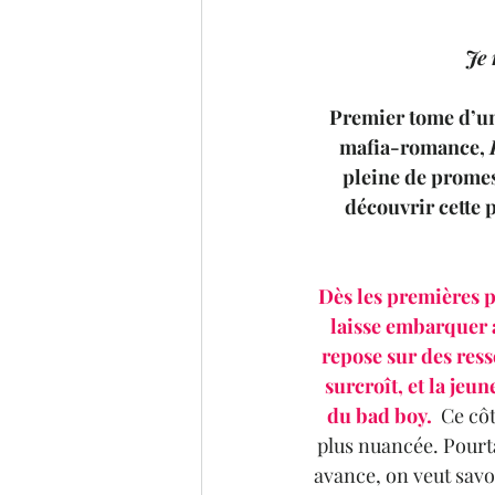
Je 
Premier tome d’un
mafia-romance, 
pleine de promess
découvrir cette 
Dès les premières pa
laisse embarquer a
repose sur des resso
surcroît, et la je
du bad boy. 
 Ce cô
plus nuancée. Pourta
avance, on veut savoi