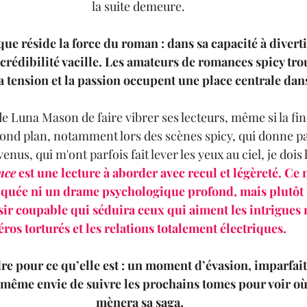
la suite demeure. 
que réside la force du roman : dans sa capacité à divertir
rédibilité vacille. Les amateurs de romances spicy tro
a tension et la passion occupent une place centrale dans 
de Luna Mason de faire vibrer ses lecteurs, même si la fin
ond plan, notamment lors des scènes spicy, qui donne parf
nus, qui m'ont parfois fait lever les yeux au ciel, je dois 
nce
 est une lecture à aborder avec recul et légèreté. Ce 
quée ni un drame psychologique profond, mais plutôt u
sir coupable qui séduira ceux qui aiment les intrigues 
éros torturés et les relations totalement électriques. 
re pour ce qu’elle est : un moment d’évasion, imparfait 
 même envie de suivre les prochains tomes pour voir o
mènera sa saga.