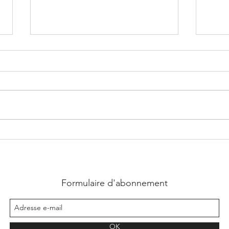
Brille pour Moi - Ena . L
Lucas,
Formulaire d'abonnement
OK