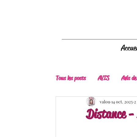
Accuei
Tous les posts
AVIS
Avis de
A Lire
Belle Découverte
valou
14 oct. 2025
2
Distance -
Douceur livresque
New Adu