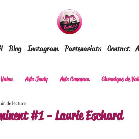
l
Blog
Instagram
Partenariats
Contact
A
 Valou
Avis Jouly
Avis Commun
Chronique de Val
min de lecture
A lire absolument
Dépaysement assuré
Lots of tear
minent #1 - Laurie Eschard
lt
Romance contemporaine
Dark Romance
Roman