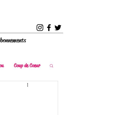
bonnements
ou
Coup de Coeur
s
Coup de Chaud
ce Historique