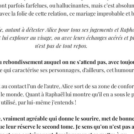
nt parfois farfelues, ou hallucinantes, mais c’est absolu
avec la folie de cette relation, ce mariage improbable et b
e, autant à détester Alice pour tous ses jugements et Rapha
lui exploser au visage, ou avec leurs échanges acérés et pi
n’est pas de tout repos.
 rebondissement auquel on ne s’attend pas, avec toujou
ce qui caractérise ses personnages, d’ailleurs, cet humour
 au contact l’un de l’autre, Alice sort de sa zone de confor
t le monde. Quant à Raphaël lui montre qu’il en a sous le 
 utilisé, par lui-même j’entends ! 
e, vraiment agréable qui donne le sourire, met de bonn
ue leur réserve le second tome. Je sens qu’on n’est pas 