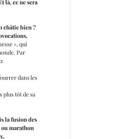
 là, ce ne sera 
 châtie bien ? 
ovocations, 
esse », qui 
monde. Par 
z 
ourrer dans les 
 plus tôt de sa 
 la fusion des 
fi ou marathon 
x. 