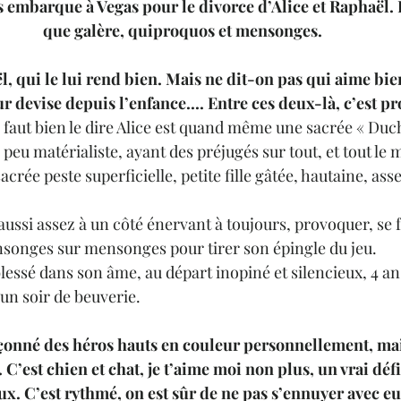
embarque à Vegas pour le divorce d’Alice et Raphaël. Et
que galère, quiproquos et mensonges.
l, qui le lui rend bien. Mais ne dit-on pas qui aime bien
ur devise depuis l’enfance.... Entre ces deux-là, c’est pr
Il faut bien le dire Alice est quand même une sacrée « Duch
peu matérialiste, ayant des préjugés sur tout, et tout le 
crée peste superficielle, petite fille gâtée, hautaine, asse
aussi assez à un côté énervant à toujours, provoquer, se f
songes sur mensonges pour tirer son épingle du jeu.
essé dans son âme, au départ inopiné et silencieux, 4 ans
un soir de beuverie.
çonné des héros hauts en couleur personnellement, mais
 
C’est chien et chat, je t’aime moi non plus, un vrai dé
ux. C’est rythmé, on est sûr de ne pas s’ennuyer avec eu