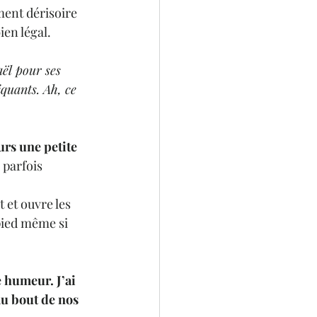
ment dérisoire 
ien légal.
ël pour ses 
quants. Ah, ce 
rs une petite 
 parfois 
t et ouvre les 
pied même si 
e humeur.
 J’ai 
au bout de nos 