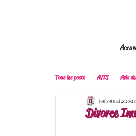
Accuei
Tous les posts
AVIS
Avis de
A Lire
Belle Découverte
Jouly
8 mai 2020
2 
Divorce Im
Douceur livresque
New Adu