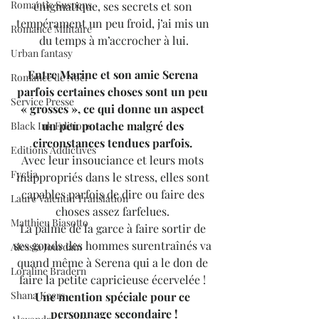
Romantic Suspens
énigmatique, ses secrets et son 
tempérament un peu froid, j’ai mis un 
Romance Militaire
du temps à m’accrocher à lui.
Urban fantasy
Entre Marine et son amie Serena 
Romance de Noël
parfois certaines choses sont un peu 
Service Presse
« grosses », ce qui donne un aspect 
un peu potache malgré des 
Black Ink Editions
circonstances tendues parfois. 
Editions Addictives
Avec leur insouciance et leurs mots 
Fyctia
inappropriés dans le stress, elles sont 
capables parfois de dire ou faire des 
Laure Valentin Translation
choses assez farfelues. 
Matthieu Biasotto
La palme de la garce à faire sortir de 
ses gonds des hommes surentraînés va 
Alessia Jourdain
quand même à Serena qui a le don de 
Loraline Bradern
faire la petite capricieuse écervelée !
Shana Keers
Une mention spéciale pour ce 
personnage secondaire !