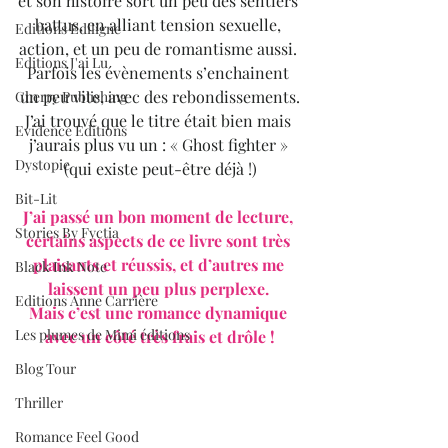
et son histoire sort un peu des sentiers 
battus, en alliant tension sexuelle, 
Editions Ediligne
action, et un peu de romantisme aussi. 
Editions J'ai Lu
Parfois les évènements s’enchainent 
un peu vite, avec des rebondissements.
Cherry Publishing
J’ai trouvé que le titre était bien mais 
Evidence Editions
j’aurais plus vu un : « Ghost fighter » 
Dystopie
(qui existe peut-être déjà !)
Bit-Lit
J’ai passé un bon moment de lecture, 
Stories By Fyctia
certains aspects de ce livre sont très 
plaisants et réussis, et d’autres me 
Black Ink Note
laissent un peu plus perplexe. 
Editions Anne Carrière
Mais c’est une romance dynamique 
Les plumes de Mimi éditions
avec un côté très frais et drôle !
Blog Tour
Thriller
Romance Feel Good