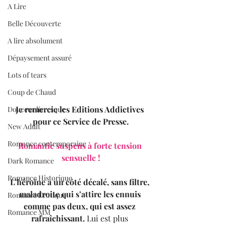
A Lire
Belle Découverte
A lire absolument
Dépaysement assuré
Lots of tears
Coup de Chaud
Je remercie les Editions Addictives 
Douceur livresque
pour ce Service de Presse.
New Adult
Romance contemporaine
Romantic suspens à forte tension 
sensuelle !
Dark Romance
Romance Historique
L’héroïne a un côté décalé, sans filtre, 
maladroite qui s’attire les ennuis 
Romance Erotique
comme pas deux, qui est assez 
Romance MM
rafraîchissant. 
Lui est plus 