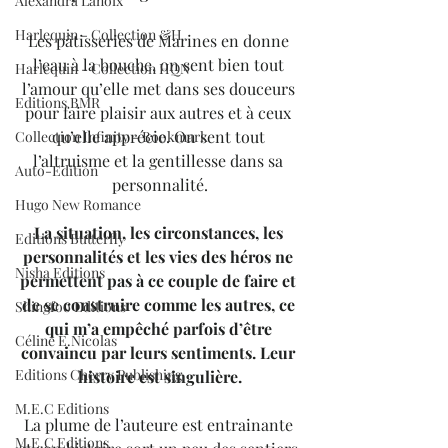
Alexandra Lanoix
Harlequin - Collection &H
Les pâtisseries de Marines en donne 
l’eau à la bouche, on sent bien tout 
Harlequin - Collection HQN
l’amour qu’elle met dans ses douceurs 
Editions BMR
pour faire plaisir aux autres et à ceux 
qu’elle apprécie. On sent tout 
Collection Infinity - Bookmark
l’altruisme et la gentillesse dans sa 
Auto-Edition
personnalité.
Hugo New Romance
La situation, les circonstances, les 
Editions Butterfly
personnalités et les vies des héros ne 
Nisha Editions
permettent pas à ce couple de faire et 
de se construire comme les autres, ce 
Shingfoo Editions
qui m’a empêché parfois d’être 
Céline E.Nicolas
convaincu par leurs sentiments. Leur 
Editions Cherry Publishing
histoire est singulière.
M.E.C Editions
La plume de l’auteure est entrainante 
M.E.C Editions