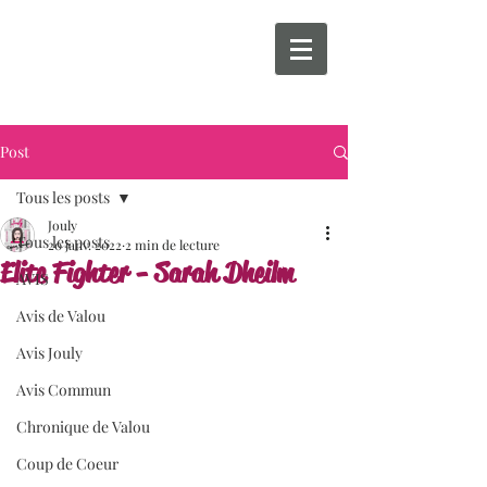
Post
Tous les posts
Jouly
Tous les posts
20 janv. 2022
2 min de lecture
Elite Fighter - Sarah Dheilm
AVIS
Avis de Valou
Avis Jouly
Avis Commun
Chronique de Valou
Coup de Coeur