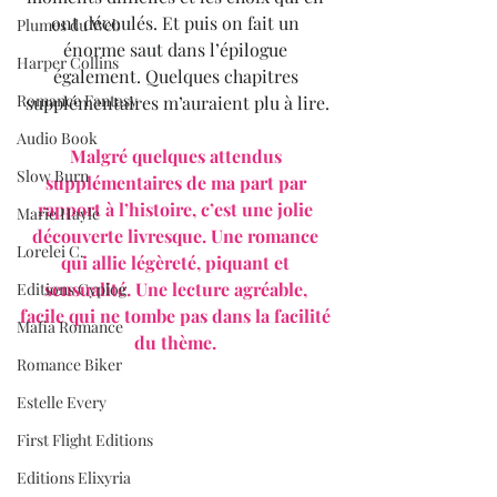
ont découlés. Et puis on fait un 
Plumes du Web
énorme saut dans l’épilogue 
Harper Collins
également. Quelques chapitres 
Romance Fantasy
supplémentaires m’auraient plu à lire.
Audio Book
Malgré quelques attendus 
Slow Burn
supplémentaires de ma part par 
rapport à l’histoire, c’est une jolie 
Marie Hayle
découverte livresque. Une romance 
Lorelei C.
qui allie légèreté, piquant et 
sensualité. Une lecture agréable, 
Editions Cyplog
facile qui ne tombe pas dans la facilité 
Mafia Romance
du thème. 
Romance Biker
Estelle Every
First Flight Editions
Editions Elixyria