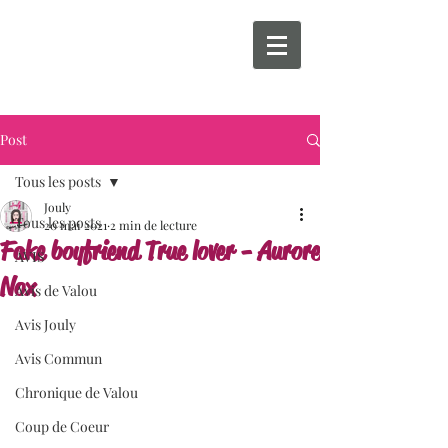
Post
Tous les posts
Jouly
Tous les posts
20 mai 2021
2 min de lecture
Fake boyfriend True lover - Aurore
AVIS
Nox
Avis de Valou
Avis Jouly
Avis Commun
Chronique de Valou
Coup de Coeur