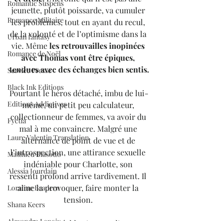
Romantic Suspens
jeunette, plutôt poissarde, va cumuler 
Romance Militaire
les problèmes, tout en ayant du recul, 
de la volonté et de l’optimisme dans la 
Urban fantasy
vie. Même 
les retrouvailles inopinées 
Romance de Noël
avec Thomas vont être épiques, 
tendues avec des échanges bien sentis.
Service Presse
Black Ink Editions
Pourtant le héros détaché, imbu de lui-
Editions Addictives
même, un petit peu calculateur, 
collectionneur de femmes, va avoir du 
Fyctia
mal à me convaincre. Malgré une 
Laure Valentin Translation
alternance de point de vue et de 
l’introspection, une attirance sexuelle 
Matthieu Biasotto
indéniable pour Charlotte, son 
Alessia Jourdain
ressenti profond arrive tardivement. Il 
aime la provoquer, faire monter la 
Loraline Bradern
tension. 
Shana Keers