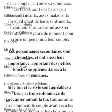
de ce couple, je trouve ça dommage. 
Editions Ediligne
Certes, ce sont des héros peu 
communicants, assez maladroits 
Editions J'ai Lu
lorsqu’il s’agit de leurs sentiments, 
Cherry Publishing
néanmoins j’aurais aimé assister 
Evidence Editions
davantage à ce genre de moment pour 
croire un peu plus à leur couple.
Dystopie
Bit-Lit
Les personnages secondaires sont 
chouettes, et ont aussi leur 
Stories By Fyctia
importance, apportant des petites 
Black Ink Note
touches supplémentaires à la 
romance. 
Editions Anne Carrière
Les plumes de Mimi éditions
Si le ton et le style sont agréables à 
Blog Tour
lire, j’ai trouvé dommage de 
précipiter autant la fin. 
J’aurais aimé 
Thriller
lire comment le couple avait vécu les 
Romance Feel Good
moments difficiles et les choix qui en 