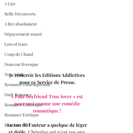
A Lire
Belle Découverte
A lire absolument
Dépaysement assuré
Lots of tears
Coup de Chaud
Douceur livresque
New Adult
Je remercie les Editions Addictives 
pour ce Service de Presse.
Romance contemporaine
Dark Romance
« Fake boyfriend True lover » est 
pour moi comme une comédie 
Romance Historique
romantique ! 
Romance Erotique
Le ton de l’auteur a quelque de léger 
Romance MM
et drôle.
 L’héroïne qui n’est pas une 