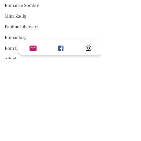
Romance Sombre
Mina Zadig
Pauline Libersart
Romantasy
Rom Com
Adonia
romance sportive
spicy
AVIS