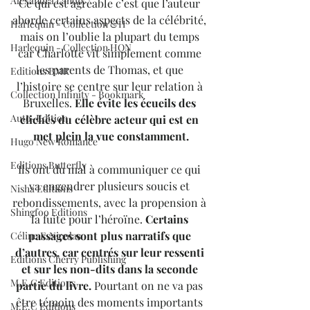
Alexandra Lanoix
Ce qui est agréable c’est que l’auteur 
aborde certains aspects de la célébrité, 
Harlequin - Collection &H
mais on l’oublie la plupart du temps 
Harlequin - Collection HQN
car Charlotte vit simplement comme 
les parents de Thomas, et que 
Editions BMR
l’histoire se centre sur leur relation à 
Collection Infinity - Bookmark
Bruxelles. 
Elle évite les écueils des 
Auto-Edition
clichés du célèbre acteur qui est en 
met plein la vue constamment.
Hugo New Romance
Editions Butterfly
Ils ont du mal à communiquer ce qui 
va engendrer plusieurs soucis et 
Nisha Editions
rebondissements, avec la propension à 
Shingfoo Editions
la fuite pour l’héroïne. 
Certains 
passages sont plus narratifs que 
Céline E.Nicolas
d’autres, car centrés sur leur ressenti 
Editions Cherry Publishing
et sur les non-dits dans la seconde 
M.E.C Editions
partie du livre. 
Pourtant on ne va pas 
être témoin des moments importants 
M.E.C Editions