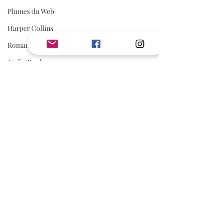
Plumes du Web
Harper Collins
Romance Fantasy
Audio Book
Slow Burn
Marie Hayle
Lorelei C.
Editions Cyplog
Mafia Romance
Romance Biker
Estelle Every
Posts récents
Voir tout
First Flight Editions
Editions Elixyria