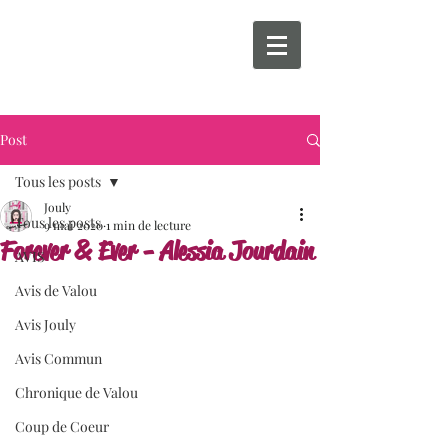
Post
Tous les posts
Jouly
Tous les posts
9 mai 2020
1 min de lecture
Forever & Ever - Alessia Jourdain
AVIS
Avis de Valou
Avis Jouly
Avis Commun
Chronique de Valou
Coup de Coeur