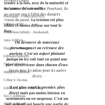
Alexandra Lanoix
tendre à la fois, avec de la maturité et 
un amour de son métier.
 Pourtant, ils 
Harlequin - Collection &H
ne seront pas à l’abri des dangers 
Harlequin - Collection HQN
venus du passé.
 La tension est plus 
Editions BMR
ciblée et moins diffuse sur tout le 
livre.
Collection Infinity - Bookmark
Auto-Edition
On découvre de nouveaux 
personnages et on retrouve des 
Hugo New Romance
anciens. C’est un aspect plaisant 
Editions Butterfly
puisqu’on les voit tout en ayant une 
Nisha Editions
part mystérieuse dans chacun d’eux. 
Alessia pose les jalons pour les autres 
Shingfoo Editions
livres.
Céline E.Nicolas
Il est plus court le premier, plus 
Editions Cherry Publishing
direct mais pas moins intense en 
M.E.C Editions
sentiments ou en suspense. 
C’est un 
joli spin off qui boucle une partie de 
M.E.C Editions