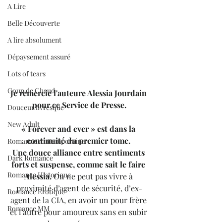
A Lire
Belle Découverte
A lire absolument
Dépaysement assuré
Lots of tears
Coup de Chaud
Je remercie l'auteure Alessia Jourdain 
pour ce Service de Presse.
Douceur livresque
New Adult
« Forever and ever » est dans la 
continuité du premier tome. 
Romance contemporaine
Une douce alliance entre sentiments 
Dark Romance
forts et suspense, comme sait le faire 
Romance Historique
Alessia.
 On ne peut pas vivre à 
proximité d’agent de sécurité, d’ex-
Romance Erotique
agent de la CIA, en avoir un pour frère 
Romance MM
et l’autre pour amoureux sans en subir 