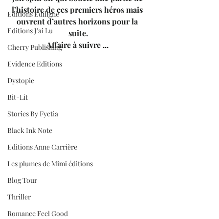
l’histoire de ces premiers héros mais 
Editions Ediligne
ouvrent d’autres horizons pour la 
Editions J'ai Lu
suite.
Affaire à suivre ... 
Cherry Publishing
Evidence Editions
Dystopie
Bit-Lit
Stories By Fyctia
Black Ink Note
Editions Anne Carrière
Les plumes de Mimi éditions
Blog Tour
Thriller
Romance Feel Good