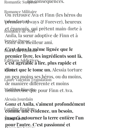
les conséquences.
Romantic Suspens
Romance Militaire
On retrouve Ava et Finn (les héros du 
premier : Always & Forever), heureux 
Urban fantasy
et épanouis, qui prêtent main-forte à 
Romance de Noël
Anila, la sœur adoptive de Finn et à 
Service Presse
Gonz son meilleur ami.
C’est dans la même lignée que le 
Black Ink Editions
premier livre, les ingrédients sont là, 
Editions Addictives
c’est agréable à lire, plus rapide et 
direct que le tome un.
 Alessia torture 
Fyctia
un peu moins ses héros, ou du moins, 
Laure Valentin Translation
de manière différente et moins 
Matthieu Biasotto
nombreuse que pour Finn et Ava.
Alessia Jourdain
Gonz et Anila, s’aiment profondément 
Loraline Bradern
comme une évidence, un besoin, 
jusqu’à retourner la terre entière l’un 
Shana Keers
pour l’autre. C’est passionné et 