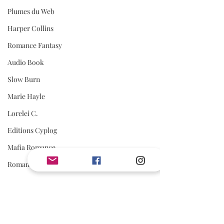
Plumes du Web
Harper Collins
Romance Fantasy
Audio Book
Slow Burn
Marie Hayle
Lorelei C.
Editions Cyplog
Mafia Romance
Romance Biker
Estelle Every
First Flight Editions
Editions Elixyria