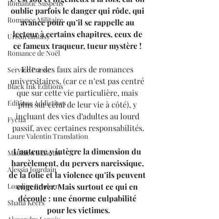
Romantic Suspens
oublie parfois le danger qui rôde, qui 
Romance Militaire
avance pour qu’il se rappelle au 
lecteur à certains chapitres, ceux de 
Urban fantasy
ce fameux traqueur, tueur mystère ! 
Romance de Noël
Elle a des faux airs de romances 
Service Presse
universitaires, (car ce n’est pas centré 
Black Ink Editions
que sur cette vie particulière, mais 
Editions Addictives
plus sur celui de leur vie à côté), y 
incluant des vies d’adultes au lourd 
Fyctia
passif, avec certaines responsabilités.
Laure Valentin Translation
L’auteure y intègre la dimension du 
Matthieu Biasotto
harcèlement, du pervers narcissique, 
Alessia Jourdain
de la folie et la violence qu’ils peuvent 
engendrer. Mais surtout ce qui en 
Loraline Bradern
découle : une énorme culpabilité 
Shana Keers
pour les victimes.