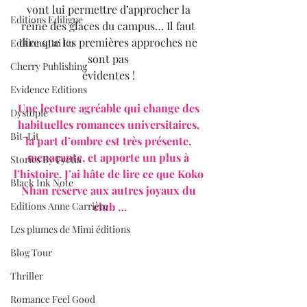
vont lui permettre d’approcher la 
Editions Ediligne
reine des glaces du campus… Il faut 
dire que les premières approches ne 
Editions J'ai Lu
sont pas 
Cherry Publishing
évidentes ! 
Evidence Editions
Une lecture agréable qui change des 
Dystopie
habituelles romances universitaires, 
Bit-Lit
la part d’ombre est très présente, 
menaçante, et apporte un plus à 
Stories By Fyctia
l’histoire. J’ai hâte de lire ce que Koko 
Black Ink Note
Nhan réserve aux autres joyaux du 
club …
Editions Anne Carrière
Les plumes de Mimi éditions
Blog Tour
Thriller
Romance Feel Good