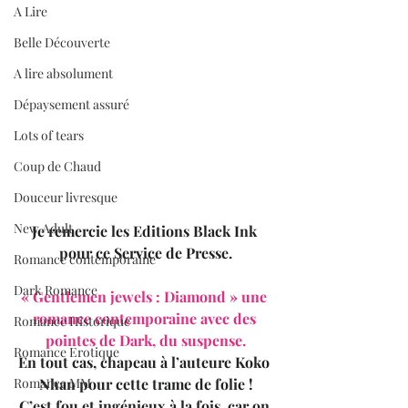
A Lire
Belle Découverte
A lire absolument
Dépaysement assuré
Lots of tears
Coup de Chaud
Douceur livresque
New Adult
Je remercie les Editions Black Ink 
pour ce Service de Presse.
Romance contemporaine
Dark Romance
« Gentlemen jewels : Diamond » une 
romance contemporaine avec des 
Romance Historique
pointes de Dark, du suspense.
Romance Erotique
En tout cas, chapeau à l’auteure Koko 
Nhan pour cette trame de folie !
Romance MM
C’est fou et ingénieux à la fois, car on 