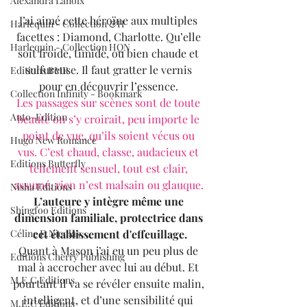
Alexandra Lanoix
J’ai aimé cette héroïne aux multiples 
Harlequin - Collection &H
facettes : Diamond, Charlotte. Qu’elle 
Harlequin - Collection HQN
soit froide, timide, ou bien chaude et 
sulfureuse. Il faut gratter le vernis 
Editions BMR
pour en découvrir l’essence. 
Collection Infinity - Bookmark
Les passages sur scènes sont de toute 
Auto-Edition
beauté on s’y croirait, peu importe le 
point de vue, qu’ils soient vécus ou 
Hugo New Romance
vus. C’est chaud, classe, audacieux et 
Editions Butterfly
tellement sensuel, tout est clair, 
assumé, rien n’est malsain ou glauque. 
Nisha Editions
L’auteure y intègre même une 
Shingfoo Editions
dimension familiale, protectrice dans 
cet établissement d'effeuillage.
Céline E.Nicolas
Quant à Mason j’ai eu un peu plus de 
Editions Cherry Publishing
mal à accrocher avec lui au début. Et 
M.E.C Editions
pourtant il va se révéler ensuite malin, 
intelligent, et d’une sensibilité qui 
M.E.C Editions