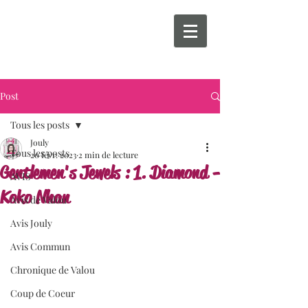
Post
Tous les posts
Jouly
Tous les posts
20 févr. 2023
2 min de lecture
Gentlemen's Jewels : 1. Diamond -
AVIS
Koko Nhan
Avis de Valou
Avis Jouly
Avis Commun
Chronique de Valou
Coup de Coeur