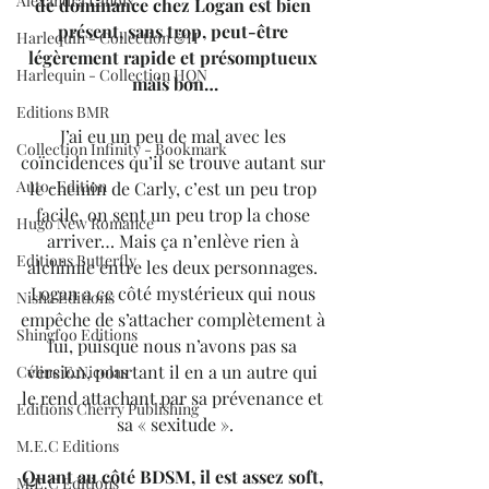
Alexandra Lanoix
de dominance chez Logan est bien 
présent, sans trop, peut-être 
Harlequin - Collection &H
légèrement rapide et présomptueux 
Harlequin - Collection HQN
mais bon…
Editions BMR
J’ai eu un peu de mal avec les 
Collection Infinity - Bookmark
coïncidences qu’il se trouve autant sur 
Auto-Edition
le chemin de Carly, c’est un peu trop 
facile, on sent un peu trop la chose 
Hugo New Romance
arriver… Mais ça n’enlève rien à 
Editions Butterfly
alchimie entre les deux personnages. 
Logan a ce côté mystérieux qui nous 
Nisha Editions
empêche de s’attacher complètement à 
Shingfoo Editions
lui, puisque nous n’avons pas sa 
version, pourtant il en a un autre qui 
Céline E.Nicolas
le rend attachant par sa prévenance et 
Editions Cherry Publishing
sa « sexitude ».
M.E.C Editions
Quant au côté BDSM, il est assez soft, 
M.E.C Editions