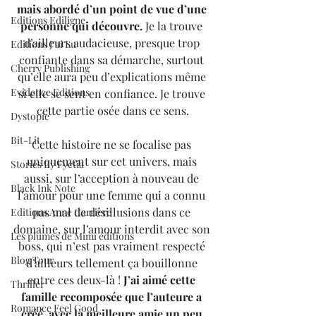
mais abordé d’un point de vue d’une 
Editions Ediligne
personne qui découvre. 
Je la trouve 
d’ailleurs audacieuse, presque trop 
Editions J'ai Lu
confiante dans sa démarche, surtout 
Cherry Publishing
qu’elle aura peu d’explications même 
Evidence Editions
si elle se sent en confiance. Je trouve 
cette partie osée dans ce sens.
Dystopie
Bit-Lit
Cette histoire ne se focalise pas 
uniquement sur cet univers, mais 
Stories By Fyctia
aussi, sur l’acception à nouveau de 
Black Ink Note
l’amour pour une femme qui a connu 
pas mal de désillusions dans ce 
Editions Anne Carrière
domaine, sur l’amour interdit avec son 
Les plumes de Mimi éditions
boss, qui n’est pas vraiment respecté 
Blog Tour
d’ailleurs tellement ça bouillonne 
entre ces deux-là ! 
J’ai aimé cette 
Thriller
famille recomposée que l’auteure a 
Romance Feel Good
créé, avec la meilleure amie un peu 