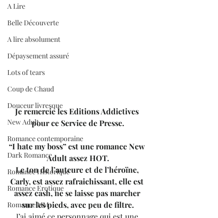
A Lire
Belle Découverte
A lire absolument
Dépaysement assuré
Lots of tears
Coup de Chaud
Douceur livresque
Je remercie les Editions Addictives 
New Adult
pour ce Service de Presse.
Romance contemporaine
“I hate my boss” est une romance New 
Dark Romance
Adult assez HOT.
Le ton de l’auteure et de l’héroïne, 
Romance Historique
Carly, est assez rafraichissant, elle est 
Romance Erotique
assez cash, ne se laisse pas marcher 
sur les pieds, avec peu de filtre.
Romance MM
J’ai aimé ce personnage qui est une 