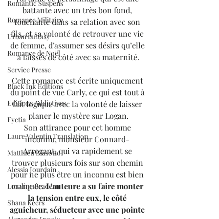
Romantic Suspens
battante avec un très bon fond, 
Romance Militaire
touchante dans sa relation avec son 
fils, et sa volonté de retrouver une vie 
Urban fantasy
de femme, d’assumer ses désirs qu’elle 
Romance de Noël
a laissés de côté avec sa maternité.
Service Presse
Cette romance est écrite uniquement 
Black Ink Editions
du point de vue Carly, ce qui est tout à 
Editions Addictives
fait logique avec la volonté de laisser 
planer le mystère sur Logan.
Fyctia
Son attirance pour cet homme 
Laure Valentin Translation
inconnu, monsieur Connard- 
Arrogant, qui va rapidement se 
Matthieu Biasotto
trouver plusieurs fois sur son chemin 
Alessia Jourdain
pour ne plus être un inconnu est bien 
marquée. 
L’auteure a su faire monter 
Loraline Bradern
la tension entre eux, le côté 
Shana Keers
aguicheur, séducteur avec une pointe 