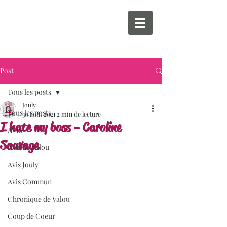
Post
Tous les posts
Jouly
Tous les posts
30 août 2021
2 min de lecture
I hate my boss - Caroline
AVIS
Sauvage
Avis de Valou
Avis Jouly
Avis Commun
Chronique de Valou
Coup de Coeur