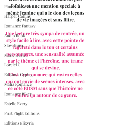
fofolle, et une mention spéciale à 
Plumes du Web
mémé Jeanine qui a le don des leçons 
Harper Collins
de vie imagées et sans filtre.
Romance Fantasy
Une lecture très sympa de rentrée, un 
Audio Book
style facile à lire, avec cette pointe de 
Slow Burn
légèreté dans le ton et certains 
personnages, une sensualité assumée 
Marie Hayle
par le thème et l’héroïne, une trame 
Lorelei C.
qui se devine.
C’est une romance qui ravira celles 
Editions Cyplog
qui ont envie de scènes intenses, avec 
Mafia Romance
ce côté BDSM sans que l’histoire ne 
Romance Biker
tourne qu’autour de ce genre.
Estelle Every
First Flight Editions
Editions Elixyria