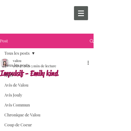
Post
Tous les posts
valou
Tous les posts
9 févr. 2021
3 min de lecture
Impulsif - Emily kind
AVIS
Avis de Valou
Avis Jouly
Avis Commun
Chronique de Valou
Coup de Coeur