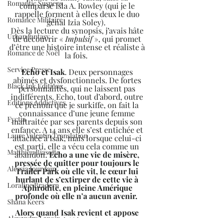
Romantic Suspens
comparse Isla A. Rowley (qui je le 
rappelle forment à elles deux le duo 
Romance Militaire
génal Izia Soley).  
Dès la lecture du synopsis, j’avais hâte 
Urban fantasy
de découvrir « 
Impulsif 
», qui promet 
d’être une histoire intense et réaliste à 
Romance de Noël
la fois.  
Service Presse
Echo et Isak
. Deux personnages 
abîmés et dysfonctionnels. De fortes 
Black Ink Editions
personnalités, qui ne laissent pas 
indifférents. Echo, tout d’abord, outre 
Editions Addictives
ce prénom que je surkiffe, on fait la 
connaissance d’une jeune femme 
Fyctia
maltraitée par ses parents depuis son 
enfance. A 14 ans elle s’est entichée et 
Laure Valentin Translation
attachée à Isak, mais lorsque celui-ci 
est parti, elle a vécu cela comme un 
Matthieu Biasotto
abandon. 
Echo a une vie de misère, 
pressée de quitter pour toujours le 
Alessia Jourdain
Trailer Park où elle vit, le cœur lui 
hurlant de s’extirper de cette vie à 
Loraline Bradern
Aphrodite, en pleine Amérique 
profonde où elle n’a aucun avenir. 
Shana Keers
Alors quand Isak revient et appose 