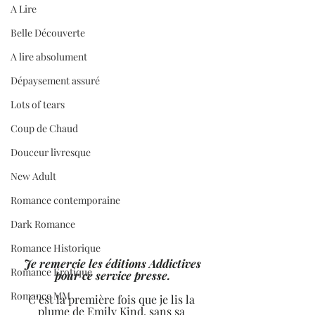
A Lire
Belle Découverte
A lire absolument
Dépaysement assuré
Lots of tears
Coup de Chaud
Douceur livresque
New Adult
Romance contemporaine
Dark Romance
Romance Historique
Je remercie les éditions Addictives 
Romance Erotique
pour ce service presse.
Romance MM
C’est la première fois que je lis la 
plume de Emily Kind, sans sa 