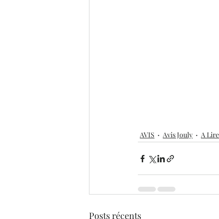
AVIS
Avis Jouly
A Lire
Posts récents