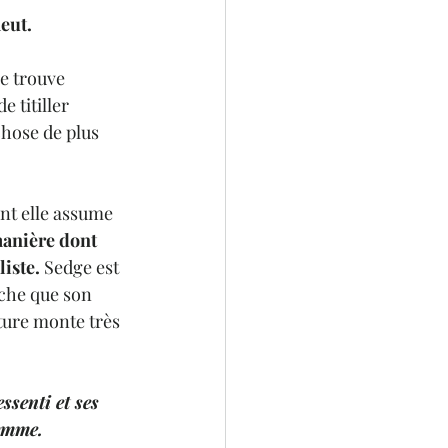
meut.
e trouve 
 titiller 
chose de plus 
ent elle assume 
anière dont 
iste. 
Sedge est 
che que son 
ture monte très 
senti et ses 
femme.