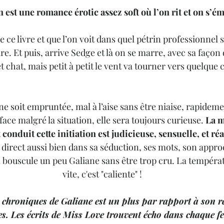
n est une romance érotic assez soft où l’on rit et on s’é
e livre et que l’on voit dans quel pétrin professionnel s
ire. Et puis, arrive Sedge et là on se marre, avec sa façon de
et chat, mais petit à petit le vent va tourner vers quelque 
ïne soit empruntée, mal à l’aise sans être niaise, rapidem
 face malgré la situation, elle sera toujours curieuse. 
La m
conduit cette initiation est judicieuse, sensuelle, et réal
irect aussi bien dans sa séduction, ses mots, son appro
l bouscule un peu Galiane sans être trop cru. La tempéra
vite, c'est "caliente" !
s chroniques de Galiane est un plus par rapport à son res
es. Les écrits de Miss Love trouvent écho dans chaque 