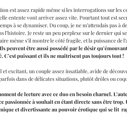
ation est assez rapide même si les interrogations sur les 
elle entente vont arriver assez vite. Pourtant tout est sec
emps à se dynamiser. Du coup, je ne m’attendais pas à de 
l’histoire. Je reste un peu perplexe sur le dernier qui se
ire même s’il montre le côté fragile, et la puissance de l
Ils peuvent être aussi possédé par le désir qu’émouvant
. C’est puissant et ils ne maitrisent pas toujours tout !
l et excitant, un couple assez insatiable, avide de découve
arfois dans de délicates situations, plutôt drôles ou coq
moment de lecture avec ce duo en besoin charnel. L’auteu
 passionnée à souhait en étant directe sans être trop. 
ique et divertissante au pouvoir érotique qui se lit  r