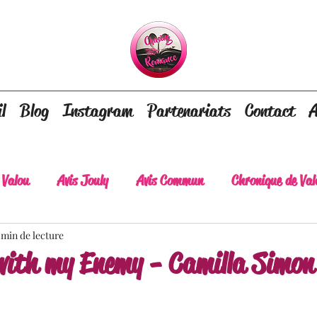
l
Blog
Instagram
Partenariats
Contact
A
 Valou
Avis Jouly
Avis Commun
Chronique de Val
 min de lecture
A lire absolument
Dépaysement assuré
Lots of tear
 with my Enemy - Camilla Simon
lt
Romance contemporaine
Dark Romance
Roman