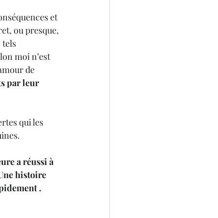
conséquences et 
ret, ou presque, 
tels 
lon moi n’est 
’amour de 
s par leur 
rtes qui les 
uines
.
re a réussi à 
Une histoire 
apidement . 