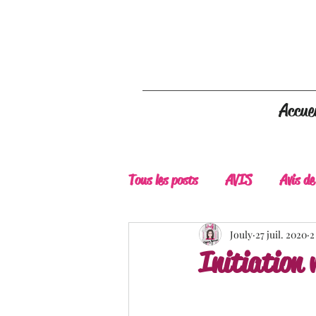
Accuei
Tous les posts
AVIS
Avis de
A Lire
Belle Découverte
Jouly
27 juil. 2020
2
Initiation
Douceur livresque
New Adu