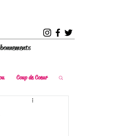
bonnements
ou
Coup de Coeur
s
Coup de Chaud
ce Historique