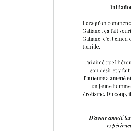
Initiatio
Lorsqu’on commence c
Galiane , ça fait sour
Galiane, c’est chien 
torride.
J’ai aimé que l’héro
son désir et y fait
l’auteure a amené et 
un jeune homme d
érotisme. Du coup, i
D’avoir ajouté le
expérienc