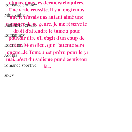
climax dans les derniers chapitres. 
Romance Sombre
Une vraie réussite, il y a longtemps 
Mina Zadig
que je n’avais pas autant aimé une 
romance de ce genre. Je me réserve le 
Pauline Libersart
droit d'attendre le tome 2 pour 
Romantasy
pouvoir dire s'il s'agit d'un coup de 
coeur. Mon dieu, que l'attente sera 
Rom Com
longue...le Tome 2 est prévu pour le 31 
Adonia
mai...c'est du sadisme pur à ce niveau 
romance sportive
là...
spicy