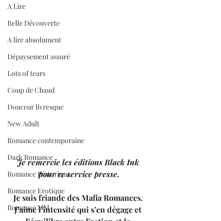
A Lire
Belle Découverte
A lire absolument
Dépaysement assuré
Lots of tears
Coup de Chaud
Douceur livresque
New Adult
Romance contemporaine
Dark Romance
Je remercie les éditions Black Ink 
pour ce service presse.
Romance Historique
Romance Erotique
Je suis friande des Mafia Romances. 
Romance MM
J’aime l’intensité qui s’en dégage et 