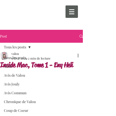
Post
Tous les posts
valou
Tous les posts
9 févr. 2024
2 min de lecture
Inside Mac, Tome 1 - Eny Heli
AVIS
Avis de Valou
Avis Jouly
Avis Commun
Chronique de Valou
Coup de Coeur