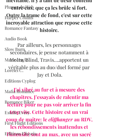
inévitable. Il y a tant de désir contenu 
Plumes du Web
entre eux, que ça les brûle si fort. 
Outre la trame de fond, c'est sur cette 
Harper Collins
incroyable attraction que repose cette 
Romance Fantasy
histoire. 
Audio Book
Par ailleurs, les personnages 
Slow Burn
secondaires, je pense notamment à 
Moira, Blind, Travis….apportent un 
Marie Hayle
véritable plus au duo/duel formé par 
Lorelei C.
Jay et Dola.
Editions Cyplog
J'ai vibré au fur et à mesure des 
Mafia Romance
chapitres. J’essayais de ralentir ma 
Romance Biker
lecture pour ne pas voir arriver la fin 
trop vite. Cette histoire est un vrai 
Estelle Every
coup de maitre: le 
cliffhanger
 au RDV, 
First Flight Editions
les rebondissements inattendus et 
Editions Elixyria
l'intensité sont au max, avec un sacré 