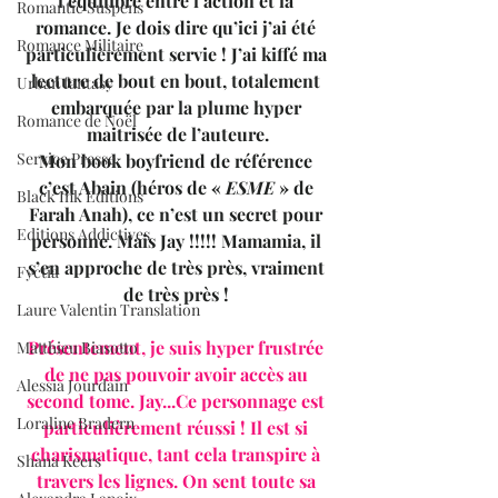
l’équilibre entre l’action et la 
Romantic Suspens
romance. Je dois dire qu’ici j’ai été 
Romance Militaire
particulièrement servie ! J’ai kiffé ma 
lecture de bout en bout, totalement 
Urban fantasy
embarquée par la plume hyper 
Romance de Noël
maitrisée de l’auteure.
Service Presse
Mon book boyfriend de référence 
c’est Abain (héros de « 
ESME 
» de 
Black Ink Editions
Farah Anah), ce n’est un secret pour 
Editions Addictives
personne. Mais Jay !!!!! Mamamia, il 
s’en approche de très près, vraiment 
Fyctia
de très près ! 
Laure Valentin Translation
Présentement, je suis hyper frustrée 
Matthieu Biasotto
de ne pas pouvoir avoir accès au 
Alessia Jourdain
second tome. Jay...Ce personnage est 
Loraline Bradern
particulièrement réussi ! Il est si 
charismatique, tant cela transpire à 
Shana Keers
travers les lignes. On sent toute sa 