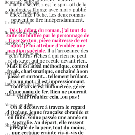
Romantic Suspens
« Jardin secret » est le spin-off de la 
duologie « Plonge avec moi » publié 
Romance Militaire
chez Hugo Poche. Les deux romans 
peuvent se lire indépendamment. 
Urban fantasy
Dès le début du roman, j’ai tout de 
Romance de Noël
suite été bluffée par le personnage de 
Tiger Sexton, pièce maitresse de cet 
Service Presse
opus. Je lui attribue d’emblée une 
mention spéciale.
 Il a l’arrogance des 
Black Ink Editions
gens ultras riches à qui rien ne peut 
résister et qui ne recule devant rien. 
Editions Addictives
Mais il est aussi méthodique, control 
freak, charismatique, enchaîné à son 
Fyctia
passé et surtout… tellement brûlant. 
En un mot : il est impressionnant. 
Laure Valentin Translation
Toute sa vie est millimétrée, gérée 
d’une main de fer. Rien ne pourrait 
Matthieu Biasotto
venir troubler cela…ou pas !
Alessia Jourdain
On le découvre à travers le regard 
d’Océane, jeune française ébranlée et 
Loraline Bradern
en fuite, venue passée une année en 
Australie. Au départ, elle ressent 
Shana Keers
presque de la peur, tout du moins, 
une certaine crainte vis-à-vis de 