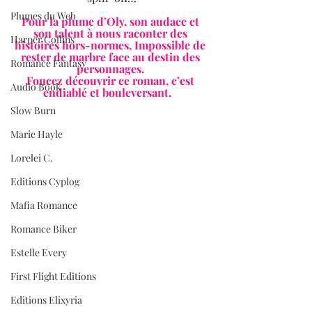
Plumes du Web
Pour la plume d’Oly, son audace et 
son talent à nous raconter des 
Harper Collins
histoires hors-normes, Impossible de 
rester de marbre face au destin des 
Romance Fantasy
personnages. 
Foncez découvrir ce roman, c’est 
Audio Book
endiablé et bouleversant.   
Slow Burn
Marie Hayle
Lorelei C.
Editions Cyplog
Mafia Romance
Romance Biker
Estelle Every
First Flight Editions
Editions Elixyria