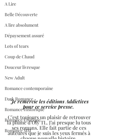
A Lire
Belle Découverte
A lire absolument
Dépaysement assuré
Lots of tears
Coup de Chaud
Douceur livresque
New Adult
Romance contemporaine
Dark Romance
 Je remercie les éditions Addictives 
pour ce service presse.
Romance Historique
C’est toujours un plaisir de retrouver 
Romance Erotique
la plume d’Oly TL. J’ai presque lu tous 
ses romans. Elle fait partie de ces 
Romance MM
auteures que je suis les yeux fermés à 
chaque nouvelle histoire.  