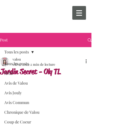
Post
Tous les posts
valou
Tous les posts
1 févr. 2022
2 min de lecture
Jardin Secret - Oly TL
AVIS
Avis de Valou
Avis Jouly
Avis Commun
Chronique de Valou
Coup de Coeur