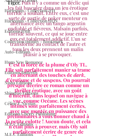
Alexandra Lanoix
Tiger.
Puis il y a comme un déclic qui 
les fait basculer dans un jeu érotique 
Harlequin - Collection &H
torride à souhait. Entre eux, c’est une 
sorte de partie de poker menteur en 
Harlequin - Collection HQN
alternance avec un tango argentin 
endiablé et fiévreux. Malsain parfois, 
Editions BMR
torride souvent, ce qui se joue entre 
eux est totalement addictif. L’un se 
Collection Infinity - Bookmark
transforme au contact de l’autre et 
tous les deux prennent un malin 
Auto-Edition
plaisir à se provoquer.  
Hugo New Romance
C’est la force de la plume d’Oly TL. 
Elle sait parfaitement manier sa trame 
Editions Butterfly
en alternant des touches de 
dark
, 
d’érotisme et de suspens. On pourrait 
Nisha Editions
presque décrire ce roman comme un 
thriller érotique, avec un goût 
Shingfoo Editions
d'interdit, dans lequel on navigue à 
vue, comme Océane. Les scènes 
Céline E.Nicolas
intimes sont parfaitement écrites, 
avec une montée en puissance des 
Editions Cherry Publishing
préliminaires à vous donner chaud à 
la petite culotte ! Aucun doute, et cela 
M.E.C Editions
n’était plus à prouver, mais Oly sait 
parfaitement écrire de genre de 
M.E.C Editions