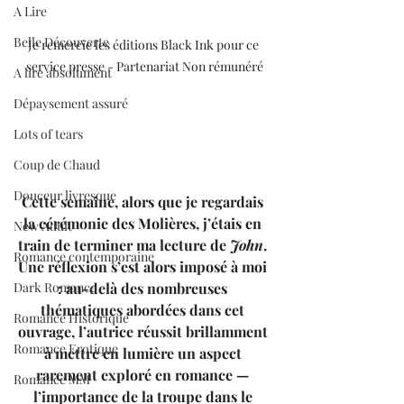
A Lire
Belle Découverte
Je remercie les éditions Black Ink pour ce 
service presse - Partenariat Non rémunéré
A lire absolument
Dépaysement assuré
Lots of tears
Coup de Chaud
Douceur livresque
Cette semaine, alors que je regardais 
la cérémonie des Molières, j’étais en 
New Adult
train de terminer ma lecture de 
John
. 
Romance contemporaine
Une réflexion s’est alors imposé à moi 
Dark Romance
: au-delà des nombreuses 
thématiques abordées dans cet 
Romance Historique
ouvrage, l’autrice réussit brillamment 
Romance Erotique
à mettre en lumière un aspect 
rarement exploré en romance — 
Romance MM
l’importance de la troupe dans le 