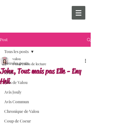
Post
Tous les posts
valou
Tous les posts
8 mai
3 min de lecture
John, Tout mais pas Elle - Eny
AVIS
Heli
Avis de Valou
Avis Jouly
Avis Commun
Chronique de Valou
Coup de Coeur