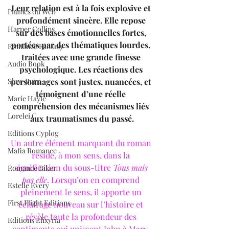
Leur relation est à la fois explosive et 
Plumes du Web
profondément sincère. Elle repose 
Harper Collins
sur des bases émotionnelles fortes, 
portées par des thématiques lourdes, 
Romance Fantasy
traitées avec une grande finesse 
Audio Book
psychologique. Les réactions des 
Slow Burn
personnages sont justes, nuancées, et 
témoignent d’une réelle 
Marie Hayle
compréhension des mécanismes liés 
Lorelei C.
aux traumatismes du passé.
Editions Cyplog
Un autre élément marquant du roman 
Mafia Romance
réside, à mon sens, dans la 
signification du sous-titre 
Tous mais 
Romance Biker
pas elle
. Lorsqu’on en comprend 
Estelle Every
pleinement le sens, il apporte un 
First Flight Editions
éclairage nouveau sur l’histoire et 
révèle toute la profondeur des 
Editions Elixyria
sentiments qui unissent John à Mary. 