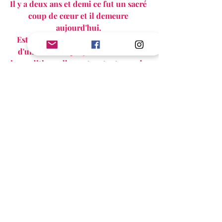
Il y a deux ans et demi ce fut un sacré 
coup de cœur et il demeure 
aujourd'hui. 
Est-ce utile de préciser qu'il s'agit 
d'une lecture que je recommande 
inconditionnellement, autant pour la 
beauté de la plume d’Eny Heli que 
pour cette histoire d’amour atypique 
et bouleversante? Et bien oui, ça l'est: 
foncez!!