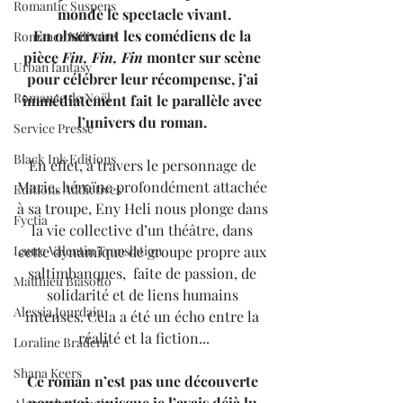
Romantic Suspens
monde le spectacle vivant.
En observant les comédiens de la 
Romance Militaire
pièce 
Fin, Fin, Fin
 monter sur scène 
Urban fantasy
pour célébrer leur récompense, j’ai 
Romance de Noël
immédiatement fait le parallèle avec 
l’univers du roman. 
Service Presse
Black Ink Editions
En effet, à travers le personnage de 
Marie, héroïne profondément attachée 
Editions Addictives
à sa troupe, Eny Heli nous plonge dans 
Fyctia
la vie collective d’un théâtre, dans 
Laure Valentin Translation
cette dynamique de groupe propre aux 
saltimbanques,  faite de passion, de 
Matthieu Biasotto
solidarité et de liens humains 
Alessia Jourdain
intenses. Cela a été un écho entre la 
réalité et la fiction...
Loraline Bradern
Shana Keers
Ce roman n’est pas une découverte 
pour moi, puisque je l’avais déjà lu 