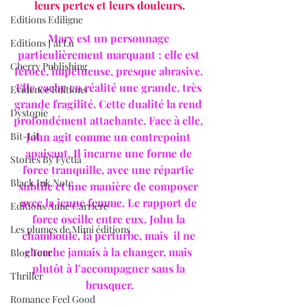
leurs pertes et leurs douleurs.
Editions Ediligne
Mary est un personnage 
Editions J'ai Lu
particulièrement marquant : elle est 
Cherry Publishing
féroce, impétueuse, presque abrasive. 
Elle cache en réalité une grande, très 
Evidence Editions
grande fragilité. Cette dualité la rend 
Dystopie
profondément attachante. Face à elle, 
Bit-Lit
John agit comme un contrepoint 
apaisant. Il incarne une forme de 
Stories By Fyctia
force tranquille, avec une répartie 
Black Ink Note
subtile et une manière de composer 
avec la jeune femme. Le rapport de 
Editions Anne Carrière
force oscille entre eux. John la 
Les plumes de Mimi éditions
chamboule, la perturbe, mais  il ne 
cherche jamais à la changer, mais 
Blog Tour
plutôt à l’accompagner sans la 
Thriller
brusquer.
Romance Feel Good