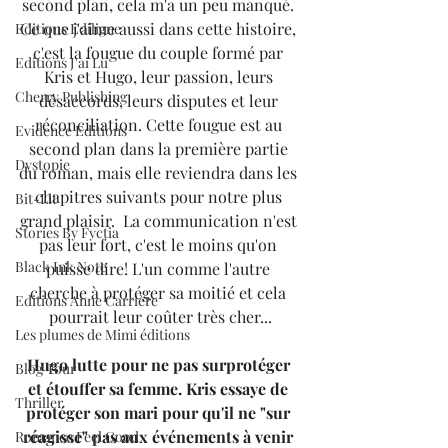
second plan, cela m'a un peu manqué. 
Ce que j'aime aussi dans cette histoire, 
Editions Ediligne
c'est la fougue du couple formé par 
Editions J'ai Lu
Kris et Hugo, leur passion, leurs 
Cherry Publishing
désaccords, leurs disputes et leur 
réconciliation. Cette fougue est au 
Evidence Editions
second plan dans la première partie 
Dystopie
du roman, mais elle reviendra dans les 
chapitres suivants pour notre plus 
Bit-Lit
grand plaisir.  La communication n'est 
Stories By Fyctia
pas leur fort, c'est le moins qu'on 
Black Ink Note
puisse dire! L'un comme l'autre 
cherche à protéger sa moitié et cela 
Editions Anne Carrière
pourrait leur coûter très cher...
Les plumes de Mimi éditions
Hugo lutte pour ne pas surprotéger 
Blog Tour
et étouffer sa femme. Kris essaye de 
Thriller
protéger son mari pour qu'il ne "sur 
réagisse" pas aux événements à venir 
Romance Feel Good