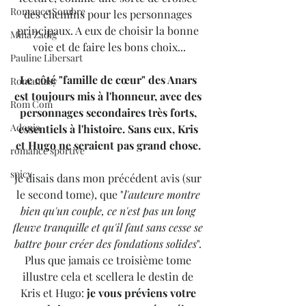
Romance Sombre
des chemins pour les personnages 
principaux. A eux de choisir la bonne 
Mina Zadig
voie et de faire les bons choix...
Pauline Libersart
Le côté "famille de cœur" des Anars 
Romantasy
est toujours mis à l'honneur, avec des 
Rom Com
personnages secondaires très forts, 
Adonia
essentiels à l'histoire. Sans eux, Kris 
et Hugo ne seraient pas grand chose. 
romance sportive
spicy
Je disais dans mon précédent avis (sur 
le second tome), que "
l'auteure montre 
bien qu'un couple, ce n'est pas un long 
fleuve tranquille et qu'il faut sans cesse se 
battre pour créer des fondations solides
". 
Plus que jamais ce troisième tome 
illustre cela et scellera le destin de 
Kris et Hugo: 
je vous préviens votre 