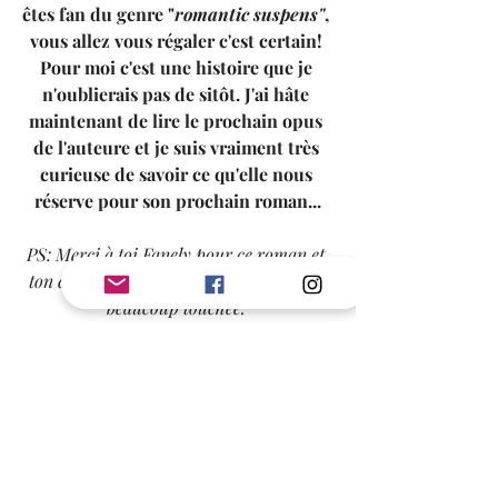
êtes fan du genre "
romantic suspens"
, 
vous allez vous régaler c'est certain! 
Pour moi c'est une histoire que je 
n'oublierais pas de sitôt. J'ai hâte 
maintenant de lire le prochain opus 
de l'auteure et je suis vraiment très 
curieuse de savoir ce qu'elle nous 
réserve pour son prochain roman...
PS: Merci à toi Fanely pour ce roman et 
ton clin d’œil en remerciements, ça m'a 
beaucoup touchée. 