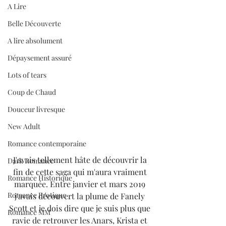
A Lire
Belle Découverte
A lire absolument
Dépaysement assuré
Lots of tears
Coup de Chaud
Douceur livresque
New Adult
Romance contemporaine
J'avais tellement hâte de découvrir la 
Dark Romance
fin de cette saga qui m'aura vraiment 
Romance Historique
marquée. Entre janvier et mars 2019 
Romance Erotique
j'avais découvert la plume de Fanely 
Scott et je dois dire que je suis plus que 
Romance MM
ravie de retrouver les Anars, Krista et 