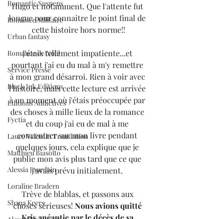
Romantic Suspens
Hugo et notamment. Que l'attente fut 
longue pour connaitre le point final de 
Romance Militaire
cette histoire hors norme!!
Urban fantasy
J'étais tellement impatiente...et 
Romance de Noël
pourtant j'ai eu du mal à m'y remettre 
Service Presse
à mon grand désarroi. Rien à voir avec 
Black Ink Editions
l'histoire, mais cette lecture est arrivée 
à un moment où j'étais préoccupée par 
Editions Addictives
des choses à mille lieux de la romance 
Fyctia
et du coup j'ai eu de mal à me 
concentrer sur mon livre pendant 
Laure Valentin Translation
quelques jours, cela explique que je 
Matthieu Biasotto
publie mon avis plus tard que ce que 
Alessia Jourdain
j'avais prévu initialement. 
Loraline Bradern
Trève de blablas, et passons aux 
Shana Keers
choses sérieuses! 
Nous avions quitté 
Kris anéantie par le décès de sa 