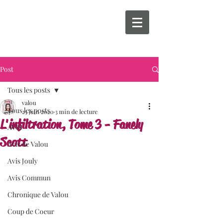
Post
Tous les posts
valou
Tous les posts
25 juin 2020
3 min de lecture
L'infiltration, Tome 3 - Fanely
AVIS
Scott
Avis de Valou
Avis Jouly
Avis Commun
Chronique de Valou
Coup de Coeur