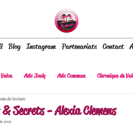
l
Blog
Instagram
Partenariats
Contact
A
 Valou
Avis Jouly
Avis Commun
Chronique de Val
min de lecture
A lire absolument
Dépaysement assuré
Lots of tear
& Secrets - Alexia Clemens
in 2021
lt
Romance contemporaine
Dark Romance
Roman