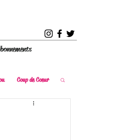
bonnements
ou
Coup de Coeur
s
Coup de Chaud
ce Historique