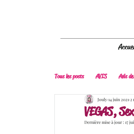
Accuei
Tous les posts
AVIS
Avis de
A Lire
Belle Découverte
Jouly
14 juin 2021
2 
VEGAS, Sex 
Dernière mise à jour :
17 ju
Douceur livresque
New Adu