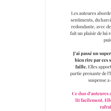
Les auteures aborden
sentiments, du harcèl
redondante, avec des
fait un plaisir de lui
pui
J’ai passé un super
bien rire par ces 
faille. 
Elles appor
partie prenante de l’h
suspense a 
Ce duo d'auteures a
lit facilement. El
rafra