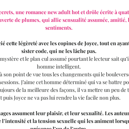
ecrets, une romance new adult hot et drôle écrite à quat
verte de plumes, qui allie sensualité assumée, amitié,
sentiments.
é cette légèreté avec les copines de Joyce, tout en ayant 
sister code, qui ne les lâche pas.
mystère et le plan cul assumé pourtant le lecteur sait qu’il
homme intelligent.
 son point de vue tous les changements qui le bouleverse
sessions. J’aime cet homme déterminé qui va se battre pour
ujours de la meilleure des façons, il va mettre un peu de 
t puis Joyce ne va pas lui rendre la vie facile non plus.
es assument leur plaisir, et leur sexualité. Les auteur
 l’intensité et la tension sexuelle qui les animent lorsqu
présence l’un de l’autre.