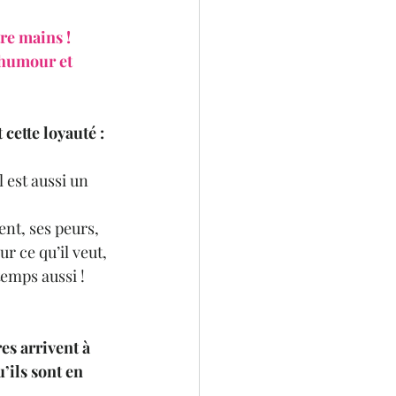
re mains !
 humour et 
cette loyauté : 
 est aussi un 
nt, ses peurs, 
 ce qu’il veut, 
temps aussi !
es arrivent à 
’ils sont en 