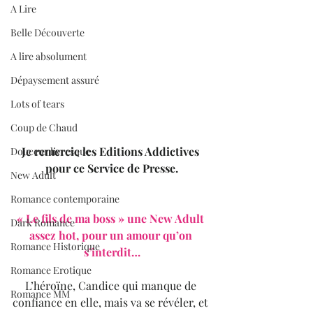
A Lire
Belle Découverte
A lire absolument
Dépaysement assuré
Lots of tears
Coup de Chaud
Je remercie les Editions Addictives 
Douceur livresque
pour ce Service de Presse.
New Adult
Romance contemporaine
« Le fils de ma boss » une New Adult 
Dark Romance
assez hot, pour un amour qu’on 
Romance Historique
s’interdit…
Romance Erotique
L’héroïne, Candice qui manque de 
Romance MM
confiance en elle, mais va se révéler, et 