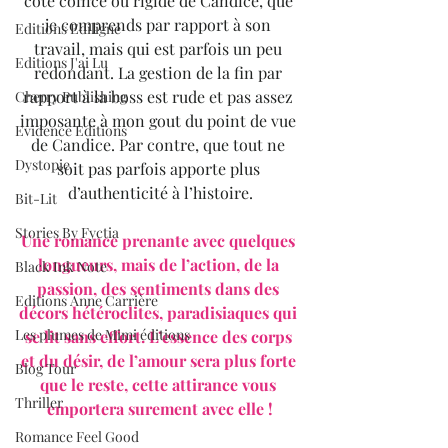
côté coincé ou rigide de Candice, que 
je comprends par rapport à son 
Editions Ediligne
travail, mais qui est parfois un peu 
Editions J'ai Lu
redondant. La gestion de la fin par 
rapport à la boss est rude et pas assez 
Cherry Publishing
imposante à mon gout du point de vue 
Evidence Editions
de Candice. Par contre, que tout ne 
Dystopie
soit pas parfois apporte plus 
d’authenticité à l’histoire.
Bit-Lit
Stories By Fyctia
Une romance prenante avec quelques 
longueurs, mais de l’action, de la 
Black Ink Note
passion, des sentiments dans des 
Editions Anne Carrière
décors hétéroclites, paradisiaques qui 
Les plumes de Mimi éditions
se lit sans effort. L’essence des corps 
et du désir, de l’amour sera plus forte 
Blog Tour
que le reste, cette attirance vous 
Thriller
emportera surement avec elle !
Romance Feel Good