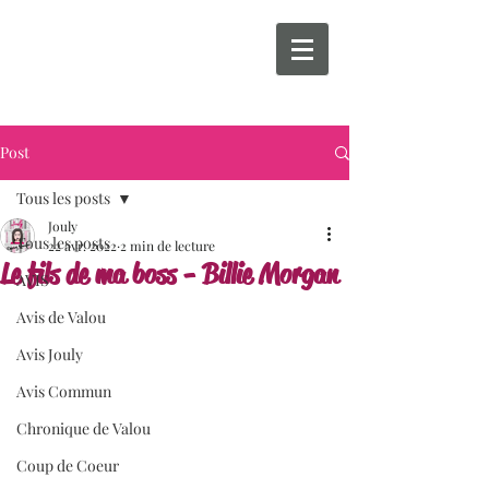
Post
Tous les posts
Jouly
Tous les posts
22 avr. 2022
2 min de lecture
Le fils de ma boss - Billie Morgan
AVIS
Avis de Valou
Avis Jouly
Avis Commun
Chronique de Valou
Coup de Coeur