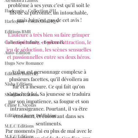
Alexandra Lanoix
problème à ses yeux c’est qu’il soit le 
Harlequin - Collection &H
fils de sa patronne, un intouchable, 
mais lui n'est pas de cet avis !
Harlequin - Collection HQN
Editions BMR
L’auteure a très bien su faire grimper 
la température, et gérer l’attraction, le 
Collection Infinity - Bookmark
jeu de séduction, les scènes sensuelles 
Auto-Edition
et passionnelles entre ses deux héros. 
Hugo New Romance
Aydan est personnage complexe à 
Editions Butterfly
plusieurs facettes, qu’il dévoilera au 
Nisha Editions
fur et à mesure. Ce qui fait qu’on 
s’attache à lui. Sa jeunesse se traduira 
Shingfoo Editions
par son impatience, sa fougue et son 
Céline E.Nicolas
intransigeance. Pourtant, il va être 
Editions Cherry Publishing
étonnant, et émouvant dans ses 
sentiments. 
M.E.C Editions
Par moments j’ai eu plus de mal avec le 
M.E.C Editions