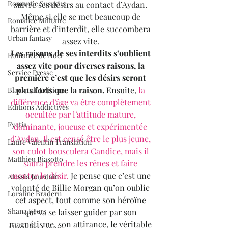
Romantic Suspens
suivre ses désirs au contact d’Aydan. 
Même si elle se met beaucoup de 
Romance Militaire
barrière et d’interdit, elle succombera 
Urban fantasy
assez vite. 
Les raisons de ses interdits s’oublient 
Romance de Noël
assez vite pour diverses raisons, la 
Service Presse
première c’est que les désirs seront 
plus forts que la raison.
 Ensuite, 
la 
Black Ink Editions
différence d’âge va être complètement 
Editions Addictives
occultée par l’attitude mature, 
Fyctia
dominante, joueuse et expérimentée 
d’Aydan. Il est censé être le plus jeune, 
Laure Valentin Translation
son culot bousculera Candice, mais il 
Matthieu Biasotto
saura prendre les rênes et faire 
monter le désir.
 Je pense que c’est une 
Alessia Jourdain
volonté de Billie Morgan qu’on oublie 
Loraline Bradern
cet aspect, tout comme son héroïne 
Shana Keers
qui va se laisser guider par son 
magnétisme, son attirance, le véritable 