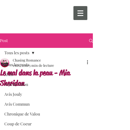
Post
Tous les posts
Chasing Romance
Tous les posts
1 oct. 2021
3 min de lecture
Le mal dans la peau - Mia
AVIS
Sheridan
Avis de Valou
Avis Jouly
Avis Commun
Chronique de Valou
Coup de Coeur