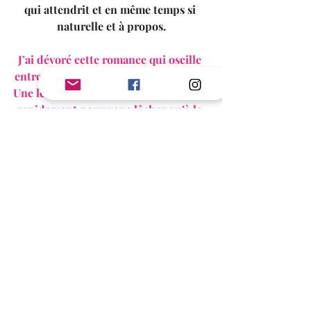
qui attendrit et en même temps si 
naturelle et à propos.
J’ai dévoré cette romance qui oscille 
entre la dark et la romantic suspense. 
Une lecture qui vous prend aux tripes 
rapidement pour vous lâcher qu’à la 
dernière ligne.
  J’aurais imaginé la fin 
différemment par rapport 
dénouement du thriller. Mais comme 
il existe un spin-off, peut-être que 
certaines choses évoluent dans ce 
livre… Maintenant avec Valou on 
croise les doigts pour qu’Hugo 
traduise celui-là également !!!
Une lecture vivement recommandée 
pour vibrer au cœur de Cincinnati 
avec Josie et Zach.