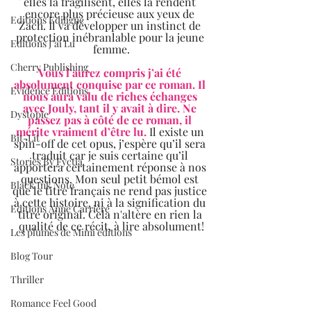
elles la fragilisent, elles la rendent 
encore plus précieuse aux yeux de 
Editions Ediligne
Zach. Il va développer un instinct de 
protection inébranlable pour la jeune 
Editions J'ai Lu
femme.
Cherry Publishing
Vous l’aurez compris j’ai été 
absolument conquise par ce roman. Il 
Evidence Editions
nous aura valu de riches échanges 
avec Jouly, tant il y avait à dire. Ne 
Dystopie
passez pas à côté de ce roman, il 
mérite vraiment d’être lu.
 Il existe un 
Bit-Lit
spin-off de cet opus, j’espère qu’il sera 
traduit car je suis certaine qu’il 
Stories By Fyctia
apportera certainement réponse à nos 
questions. Mon seul petit bémol est 
Black Ink Note
que le titre français ne rend pas justice 
à cette histoire, ni à la signification du 
Editions Anne Carrière
titre original. Cela n'altère en rien la 
qualité de ce récit, à lire absolument!
Les plumes de Mimi éditions
Blog Tour
Thriller
Romance Feel Good