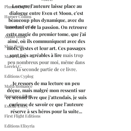
 Lorsque l’auteure laisse place au 
Plumes du Web
dialogue entre Even et Moon, c’est 
Harper Collins
beaucoup plus dynamique, avec du 
Romance Fantasy
mordant et de la passion. On retrouve 
cette magie du premier tome, que j'ai 
Audio Book
aimé, où ils communiquent avec des 
Slow Burn
mots, gestes et leur art. Ces passages 
sont très agréables à lire 
mais trop 
Marie Hayle
peu nombreux pour moi, même dans 
Lorelei C.
la seconde partie de ce livre.
Editions Cyplog
Je ressors de ma lecture un peu 
Mafia Romance
déçue, mais malgré mon ressenti sur 
Romance Biker
ce second livre que j’attendais, je suis 
curieuse de savoir ce que l’auteure 
Estelle Every
réserve à ses héros pour la suite... 
First Flight Editions
Editions Elixyria