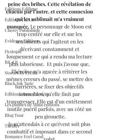
peine des bribes. Cette révélation de 
Editions Ediligne
chacun par l’autre, et cette connexion 
qui les sublimait m’a vraiment 
Editions J'ai Lu
manquée.
 Le personnage de Moon est 
Cherry Publishing
trop centré sur elle et sur les 
Evidence Editions
sentiments qui l’agitent en les 
décrivant constamment et 
Dystopie
longuement ce qui a rendu ma lecture 
Bit-Lit
plus laborieuse.  Et puis j’avoue que, 
l’héroïne m’a agacée à réitérer les 
Stories By Fyctia
mêmes erreurs du passé, se mettre des 
Black Ink Note
barrières, se fixer des objectifs 
intenables, qu’elle finit par 
Editions Anne Carrière
transgresser. Elle est d’un entêtement 
Les plumes de Mimi éditions
inutile puéril parfois, avec un côté un 
Blog Tour
peu girouette.
Je m'attendais à ce qu'évent soit plus 
Thriller
combattif et imposant dans ce second 
Romance Feel Good
volet.