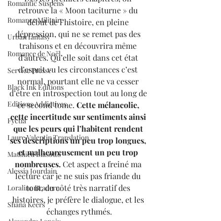
Romantic Suspens
retrouve la « Moon taciturne » du 
Romance Militaire
début de l’histoire, en pleine 
dépression, qui ne se remet pas des 
Urban fantasy
trahisons et en découvrira même 
Romance de Noël
d’autres. Qu’elle soit dans cet état 
d’esprit vu les circonstances c’est 
Service Presse
normal, pourtant elle ne va cesser 
Black Ink Editions
d’être en introspection tout au long de 
Editions Addictives
ce second tome. 
Cette mélancolie, 
cette incertitude sur sentiments ainsi 
Fyctia
que les peurs qui l’habitent rendent 
Laure Valentin Translation
ses descriptions un peu trop longues, 
et malheureusement un peu trop 
Matthieu Biasotto
nombreuses.
 Cet aspect a freiné ma 
Alessia Jourdain
lecture car je ne suis pas friande du 
tout, du côté très narratif des 
Loraline Bradern
histoires, je préfère le dialogue, et les 
Shana Keers
échanges rythmés.