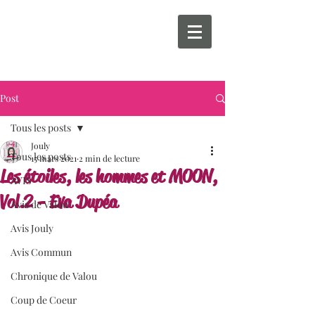
Post
Tous les posts
Jouly
Tous les posts
15 mars 2021
2 min de lecture
Les étoiles, les hommes et MOON,
AVIS
Vol.2 - Eva Dupéa
Avis de Valou
Avis Jouly
Avis Commun
Chronique de Valou
Coup de Coeur