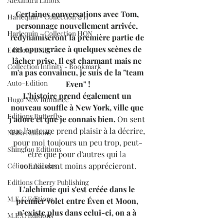
Alexandra Lanoix
Certaines conversations avec Tom, 
Harlequin - Collection &H
personnage nouvellement arrivée, 
Harlequin - Collection HQN
redynamiseront la première partie de 
cet opus, grâce à quelques scènes de 
Editions BMR
lâcher prise. Il est charmant mais ne 
Collection Infinity - Bookmark
m'a pas convaincu, je suis de la "team 
Auto-Edition
Even" !
L’histoire prend également un 
Hugo New Romance
nouveau souffle à New York, ville que 
Editions Butterfly
j’adore et que je connais bien. 
On sent 
que l’auteure prend plaisir à la décrire, 
Nisha Editions
pour moi toujours un peu trop, peut-
Shingfoo Editions
être que pour d’autres qui la 
connaissent moins apprécieront.
Céline E.Nicolas
Editions Cherry Publishing
L’alchimie qui s'est créée dans le 
M.E.C Editions
premier volet entre Éven et Moon, 
n’existe plus dans celui-ci, on a à 
M.E.C Editions