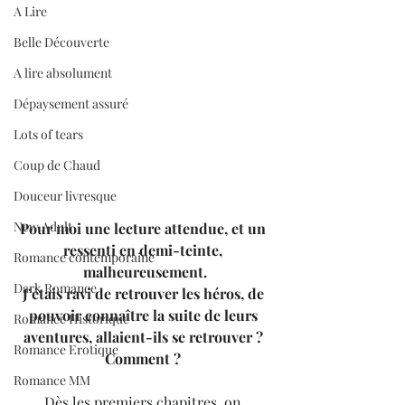
A Lire
Belle Découverte
A lire absolument
Dépaysement assuré
Lots of tears
Coup de Chaud
Douceur livresque
New Adult
Pour moi une lecture attendue, et un 
ressenti en demi-teinte, 
Romance contemporaine
malheureusement.
Dark Romance
J’étais ravi de retrouver les héros, de 
pouvoir connaître la suite de leurs 
Romance Historique
aventures, allaient-ils se retrouver ? 
Romance Erotique
Comment ? 
Romance MM
Dès les premiers chapitres, on 