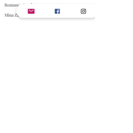
Romance Sombre
Mina Zadig
Pauline Libersart
Romantasy
Rom Com
Adonia
romance sportive
spicy
AVIS
Avis Jouly
New Adult