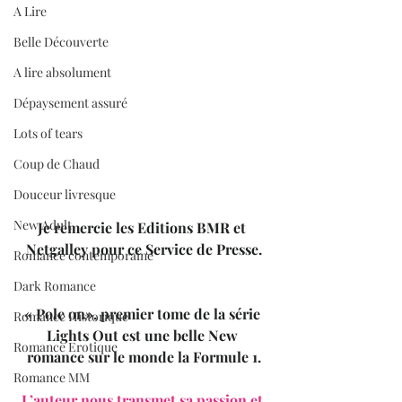
A Lire
Belle Découverte
A lire absolument
Dépaysement assuré
Lots of tears
Coup de Chaud
Douceur livresque
New Adult
Je remercie les Editions BMR et 
Netgalley pour ce Service de Presse.
Romance contemporaine
Dark Romance
« Pole on», premier tome de la série 
Romance Historique
Lights Out est une belle New 
Romance Erotique
romance sur le monde la Formule 1.
Romance MM
L’auteur nous transmet sa passion et 