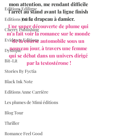
mon attention, me rendant difficile 
Editions Ediligne
l’arrêt au stand avant la ligne finish 
ou le drapeau à damier. 
Editions J'ai Lu
Une super découverte de plume qui 
Cherry Publishing
m’a fait voir la romance sur le monde 
Evidence Editions
de la course automobile sous un 
nouveau jour, à travers une femme 
Dystopie
qui se débat dans un univers dirigé 
Bit-Lit
par la testostérone !
Stories By Fyctia
Black Ink Note
Editions Anne Carrière
Les plumes de Mimi éditions
Blog Tour
Thriller
Romance Feel Good