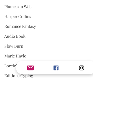
Plumes du Web
Harper Collins
Romance Fantasy
Audio Book
Slow Burn
Marie Hayle
Lorelei C.
Editions Cyplog
Mafia Romance
Romance Biker
Estelle Every
AVIS
First Flight Editions
Avis Jouly
Belle Découverte
Editions Elixyria