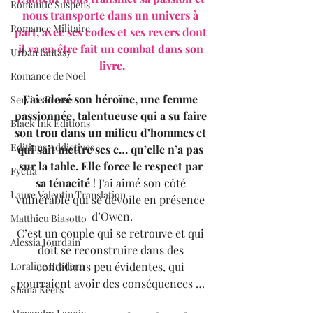
Romantic Suspens
nous transporte dans un univers à 
Romance Militaire
part, avec ses codes et ses revers dont 
il va en être fait un combat dans son 
Urban fantasy
livre.
Romance de Noël
J’ai adoré son héroïne, une femme 
Service Presse
passionnée, talentueuse qui a su faire 
Black Ink Editions
son trou dans un milieu d’hommes et 
Editions Addictives
qui sait mettre ses c… qu’elle n’a pas 
sur la table. Elle force le respect par 
Fyctia
sa ténacité
 ! J’ai aimé son côté 
Laure Valentin Translation
vulnérable qui se dévoile en présence 
d’Owen.
Matthieu Biasotto
C’est un couple qui se retrouve et qui 
Alessia Jourdain
doit se reconstruire dans des 
conditions peu évidentes, qui 
Loraline Bradern
pourraient avoir des conséquences … 
Shana Keers