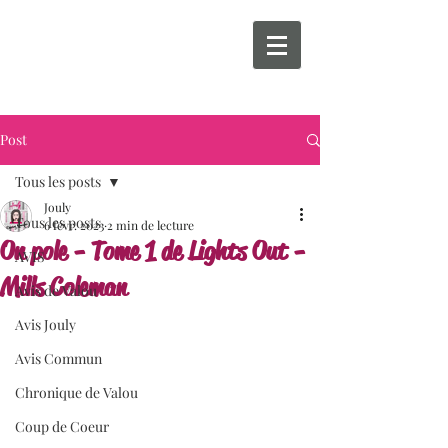
Post
Tous les posts
Jouly
Tous les posts
6 févr. 2023
2 min de lecture
On pole - Tome 1 de Lights Out -
AVIS
Mills Coleman
Avis de Valou
Avis Jouly
Avis Commun
Chronique de Valou
Coup de Coeur