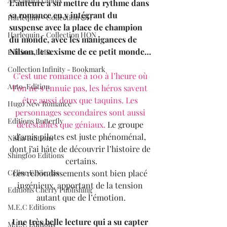
Alexandra Lanoix
L’auteure a su mettre du rythme dans 
sa romance en y intégrant du 
Harlequin - Collection &H
suspense avec la place de champion 
Harlequin - Collection HQN
du monde, avec les manigances de 
Nilson, le sexisme de ce petit monde…
Editions BMR
Collection Infinity - Bookmark
C’est une romance à 100 à l’heure où 
Auto-Edition
l’on ne s’ennuie pas, les héros savent 
être aussi doux que taquins. Les 
Hugo New Romance
personnages secondaires sont aussi 
Editions Butterfly
détestables que géniaux.
 Le groupe 
d’amis pilotes est juste phénoménal, 
Nisha Editions
dont j’ai hâte de découvrir l’histoire de 
Shingfoo Editions
certains.
Les rebondissements sont bien placé 
Céline E.Nicolas
ingénieux, apportant de la tension 
Editions Cherry Publishing
autant que de l’émotion.
M.E.C Editions
Une très belle lecture qui a su capter 
M.E.C Editions