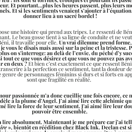
eur. Et pourtant...plus les heures passent, plus leurs 
els. Et si les sentiments venaient s’ajouter à l’équation
donner lieu à un sacré bordel !
se une histoire qui prend aux tripes. Le ressenti de Béni 
t. Le beau gosse tient à sa ligne de conduite et ne veut
Béni, il travaille pour elle. 
Un vrai dilemme prend forme, 
e vous le disais mais aussi sur la peine et la tristesse. 
 plus on s'interroge: au delà de l’envie, du péché d’y su
i tout ce que vous désirez et que vous ne pouvez pas avo
ur en deux ?
 Et bien c’est exactement ce que ressent Béni 
transcrire à la perfection ce sentiment, tant la douleur d
e genre de personnages féminins si durs et si forts en ap
sont que fragilité en réalité.  
mour passionnée m’a donc cueillie une fois encore, ce n
fidèle à la plume d'Angel. J’ai aimé lire cette alchimie qu
imé lire la force de leur sentiment. J'ai aimé lire leur d
pouvoir être ensemble. 
 lire absolument. Maintenant je me prépare car j’ai tel
ire
 », bientôt en réédition chez Black Ink. Declan est si