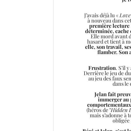
J’avais déjà lu « 
Love
à nouveau dans cett
première lecture 
déterminée, cache d
Elle mord avant d
hasard et tient à m
elle, son travail, s
flamber. Son a
Frustration
. S’il 
Derrière le jeu de du
au jeu des faux sem
dans le 
Jelan fait preuv
immerger au p
comportementaux.
(héros de "
Hidden D
mais s’adonne à t
obligée 
Béni et Jelan, c’est l