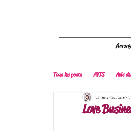
Accuei
Tous les posts
AVIS
Avis de
A Lire
Belle Découverte
valou
4 déc. 2020
3
Love Busine
Douceur livresque
New Adu