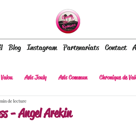
l
Blog
Instagram
Partenariats
Contact
A
 Valou
Avis Jouly
Avis Commun
Chronique de Val
 min de lecture
A lire absolument
Dépaysement assuré
Lots of tear
ss - Angel Arekin
lt
Romance contemporaine
Dark Romance
Roman