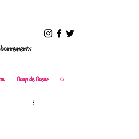
bonnements
ou
Coup de Coeur
s
Coup de Chaud
ce Historique