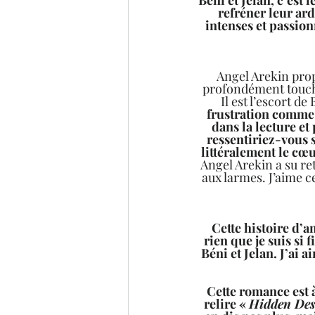
refréner leur ard
intenses et passionn
Angel Arekin propo
profondément touchan
Il est l’escort de 
frustration comme j
dans la lecture et
ressentiriez-vous s
littéralement le cœ
Angel Arekin a su re
aux larmes. J’aime c
Cette histoire d’a
rien que je suis si 
Béni et Jelan. J’ai a
Cette romance est à
relire « 
Hidden Des