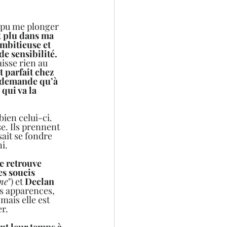
r pu me plonger 
nt plu dans ma 
ambitieuse et 
e sensibilité.
isse rien au 
t parfait chez 
ne demande qu’à 
qui va la 
bien celui-ci. 
e. Ils prennent 
sait se fondre 
i.  
se retrouve 
s soucis 
me
") et 
Declan
es apparences, 
ais elle est 
r.  
ent leur temps à 