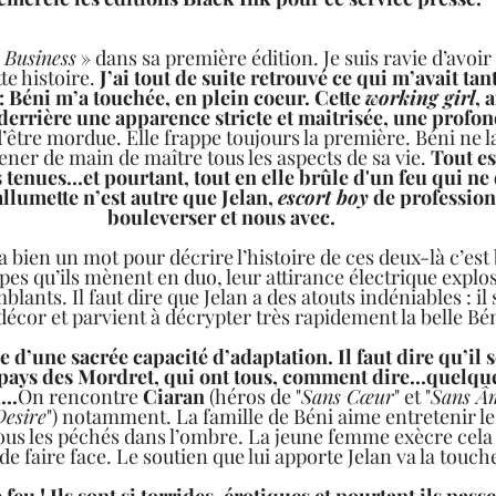
 Business
 » dans sa première édition. Je suis ravie d’avoi
e histoire. 
J’ai tout de suite retrouvé ce qui m’avait ta
: Béni m’a touchée, en plein coeur. Cette 
working girl
, 
errière une apparence stricte et maitrisée, une profond
’être mordue. Elle frappe toujours la première. Béni ne la
ener de main de maître tous les aspects de sa vie. 
Tout es
es tenues...et pourtant, tout en elle brûle d'un feu qui 
llumette n’est autre que Jelan, 
escort boy
 de profession 
bouleverser et nous avec.  
y a bien un mot pour décrire l’histoire de ces deux-là c’est 
pes qu’ils mènent en duo, leur attirance électrique explos
blants. Il faut dire que Jelan a des atouts indéniables : il 
décor et parvient à décrypter très rapidement la belle Bén
e d’une sacrée capacité d’adaptation. Il faut dire qu’il 
ays des Mordret, qui ont tous, comment dire...quelque
..
On rencontre 
Ciaran
 (héros de "
Sans Cœur
" et "
Sans Â
esire
") notamment. La famille de Béni aime entretenir l
ous les péchés dans l’ombre. La jeune femme exècre cela m
de faire face. Le soutien que lui apporte Jelan va la touche
e feu ! Ils sont si torrides, érotiques et pourtant ils pass