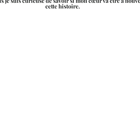
is je suis curieuse de savoir si mon cœur va être à nouv
cette histoire.  