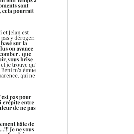
moments sont 
, cela pourrait 
et Jelan est 
 pas y déroger. 
basé sur la 
Plus on avance 
ccomber , que 
ir, vous brise 
et je trouve qu' 
e Béni m’a émue 
parence, qui ne 
'est pas pour 
i crépite entre 
ouleur de ne pas 
lement hâte de 
…!!! Je ne vous 