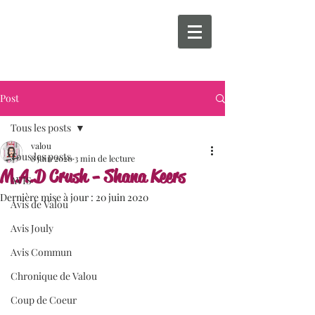
Post
Tous les posts
valou
Tous les posts
8 juin 2020
3 min de lecture
M.A.D Crush - Shana Keers
AVIS
Dernière mise à jour :
20 juin 2020
Avis de Valou
Avis Jouly
Avis Commun
Chronique de Valou
Coup de Coeur