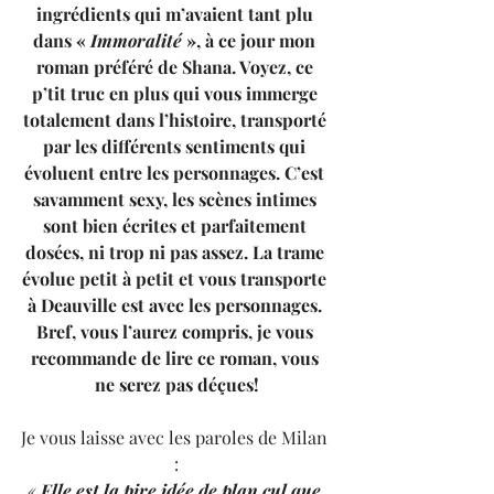
ingrédients qui m’avaient tant plu 
dans «
 Immoralité
 », à ce jour mon 
roman préféré de Shana. Voyez, ce 
p’tit truc en plus qui vous immerge 
totalement dans l’histoire, transporté 
par les différents sentiments qui 
évoluent entre les personnages. C’est 
savamment sexy, les scènes intimes 
sont bien écrites et parfaitement 
dosées, ni trop ni pas assez. La trame 
évolue petit à petit et vous transporte 
à Deauville est avec les personnages. 
Bref, vous l’aurez compris, je vous 
recommande de lire ce roman, vous 
ne serez pas déçues!
Je vous laisse avec les paroles de Milan 
:
« 
Elle est la pire idée de plan cul que 