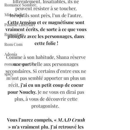
littéralement. Insatiables, ils ne 
Romance Sombre
peuvent résister à se toucher, 
Mina Zadig
lorsqu’ils sont près, l’un de l’autre. 
Cette tension et ce magnétisme sont 
Pauline Libersart
vraiment écrits, de sorte à ce que vous 
Romantasy
plongiez avec les personnages, dans 
cette folie !
Rom Com
Adonia
Comme à son habitude, Shana réserve 
une part belle aux personnages 
romance sportive
secondaires. Si certains d’entre eux ne 
spicy
m’ont pas semblé apporter un plus un 
récit, 
j’ai eu un petit coup de coeur 
pour Nouchy.
 Je ne vous en dirai pas 
plus, à vous de découvrir cette 
protagoniste.  
Vous l’aurez compris, « 
M.A.D Crush
» m’a vraiment plu. J’ai retrouvé les 