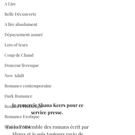
A Lire
Belle Découverte
A lire absolument
Dépaysement assuré
Lots of tears
Coup de Chaud
Douceur livresque
New Adult
Romance contemporaine
Dark Romance
Je remercie Shana Keers pour ce 
Romance Historique
service presse.  
Romance Erotique
J’ai lu l’ensemble des romans écrit par 
Romance MM
Shana et je suis toujours ravie de 