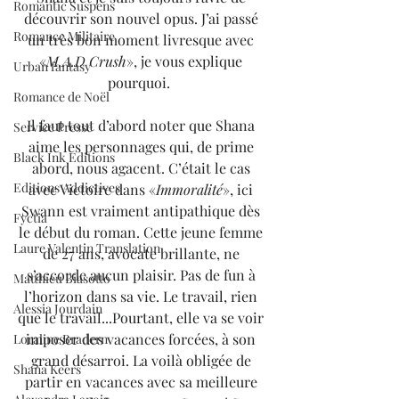
Romantic Suspens
découvrir son nouvel opus. J’ai passé 
Romance Militaire
un très bon moment livresque avec 
«
M.A.D Crush
», je vous explique 
Urban fantasy
pourquoi.  
Romance de Noël
Il faut tout d’abord noter que Shana 
Service Presse
aime les personnages qui, de prime 
Black Ink Editions
abord, nous agacent. C’était le cas 
Editions Addictives
avec Victoire dans «
Immoralité
», ici 
Swann est vraiment antipathique dès 
Fyctia
le début du roman. Cette jeune femme 
Laure Valentin Translation
de 27 ans, avocate brillante, ne 
s’accorde aucun plaisir. Pas de fun à 
Matthieu Biasotto
l’horizon dans sa vie. Le travail, rien 
Alessia Jourdain
que le travail...Pourtant, elle va se voir 
imposer des vacances forcées, à son 
Loraline Bradern
grand désarroi. La voilà obligée de 
Shana Keers
partir en vacances avec sa meilleure 