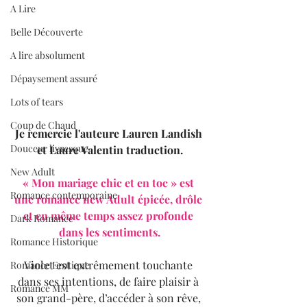
A Lire
Belle Découverte
A lire absolument
Dépaysement assuré
Lots of tears
Coup de Chaud
Je remercie l'auteure Lauren Landish 
Douceur livresque
et Laure Valentin traduction.
New Adult
« Mon mariage chic et en toc » est 
Romance contemporaine
une romance new Adult épicée, drôle 
et en même temps assez profonde 
Dark Romance
dans les sentiments.
Romance Historique
Violet est extrêmement touchante 
Romance Erotique
dans ses intentions, de faire plaisir à 
Romance MM
son grand-père, d’accéder à son rêve, 