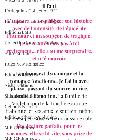
Alexandra Lanoix
il faut.
Harlequin - Collection &H
L’auteure a su équilibrer son histoire 
Harlequin - Collection HQN
avec de l’intensité, de l’épicé, de 
Editions BMR
l’humour et un soupçon de tragique. 
Collection Infinity - Bookmark
Je ne m’attendais pas à tel 
revirement... elle a su me surprendre, 
Auto-Edition
et m’émouvoir. 
Hugo New Romance
La plume est dynamique et la 
Editions Butterfly
romance fonctionne, Je l’ai lu avec 
Nisha Editions
plaisir, passant du sourire au rire, 
comme à l’émotion. 
La famille de 
Shingfoo Editions
Violet apporte la touche exotique 
Céline E.Nicolas
italienne, et ses amis le soutien, même 
Editions Cherry Publishing
si peu à peu Ross va tenir aussi ce rôle.
Une lecture parfaite pour les 
M.E.C Editions
vacances, elle se lit vite, sans prise de 
M.E.C Editions