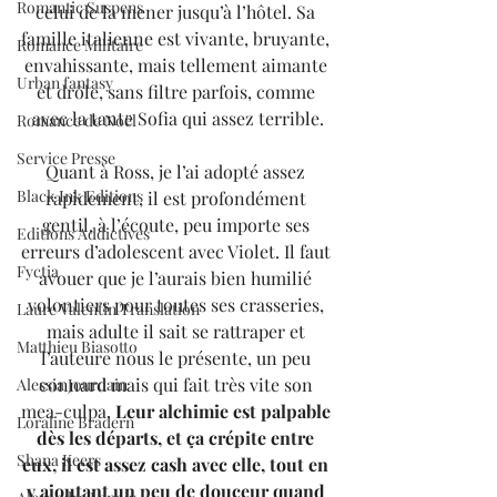
Romantic Suspens
celui de la mener jusqu’à l’hôtel. Sa 
famille italienne est vivante, bruyante, 
Romance Militaire
envahissante, mais tellement aimante 
Urban fantasy
et drôle, sans filtre parfois, comme 
avec la tante Sofia qui assez terrible.
Romance de Noël
Service Presse
Quant à Ross, je l’ai adopté assez 
Black Ink Editions
rapidement, il est profondément 
gentil, à l’écoute, peu importe ses 
Editions Addictives
erreurs d’adolescent avec Violet. Il faut 
Fyctia
avouer que je l’aurais bien humilié 
volontiers pour toutes ses crasseries, 
Laure Valentin Translation
mais adulte il sait se rattraper et 
Matthieu Biasotto
l’auteure nous le présente, un peu 
connard mais qui fait très vite son 
Alessia Jourdain
mea-culpa. 
Leur alchimie est palpable 
Loraline Bradern
dès les départs, et ça crépite entre 
Shana Keers
eux, il est assez cash avec elle, tout en 
y ajoutant un peu de douceur quand 