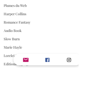
Plumes du Web
Harper Collins
Romance Fantasy
Audio Book
Slow Burn
Marie Hayle
Lorelei C.
Editions Cyplog
Mafia Romance
Romance Biker
Estelle Every
AVIS
First Flight Editions
Avis Jouly
Editions Elixyria
A Lire