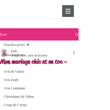
Post
Tous les posts
Jouly
Tous les posts
12 juil. 2021
2 min de lecture
Mon mariage chic et en toc -
AVIS
Avis de Valou
Avis Jouly
Avis Commun
Chronique de Valou
Coup de Coeur