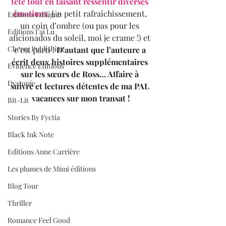
tête tout en faisant ressentir diverses 
émotions
.
 Un petit rafraichissement, 
Editions Ediligne
un coin d’ombre (ou pas pour les 
Editions J'ai Lu
aficionados du soleil, moi je crame !) et 
Cherry Publishing
c’est parti !
 D’autant que l’auteure a 
écrit deux histoires supplémentaires 
Evidence Editions
sur les sœurs de Ross… Affaire à 
Dystopie
suivre et lectures détentes de ma PAL 
vacances sur mon transat !
Bit-Lit
Stories By Fyctia
Black Ink Note
Editions Anne Carrière
Les plumes de Mimi éditions
Blog Tour
Thriller
Romance Feel Good