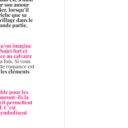
ar son amour 
er, lorsqu’il 
iche que sa 
village dans le 
onde partie, 
 qu’on imagine 
ujet fort et 
ce au calvaire 
 fois. Si vous 
tte romance est 
 les éléments 
ble pour les 
uront-ils la 
cit permettent 
. C’est 
symbolisent 