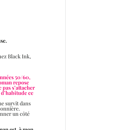
se.  
hez Black Ink, 
années 50/60, 
roman repose 
pas s’attacher 
e d’habitude ce 
me survit dans 
sonnière.  
onner un côté 
man est, à mon 