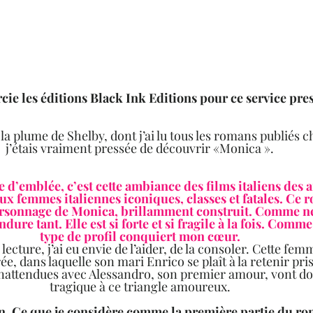
rcie les éditions Black Ink Editions pour ce service pres
la plume de Shelby, dont j’ai lu tous les romans publiés c
j’étais vraiment pressée de découvrir «Monica ».  
 d’emblée, c’est cette ambiance des films italiens des 
 femmes italiennes iconiques, classes et fatales. Ce 
ersonnage de Monica, brillamment construit. Comme ne 
dure tant. Elle est si forte et si fragile à la fois. Comm
type de profil conquiert mon cœur.  
lecture, j’ai eu envie de l’aider, de la consoler. Cette fem
e, dans laquelle son mari Enrico se plaît à la retenir pri
 inattendues avec Alessandro, son premier amour, vont d
tragique à ce triangle amoureux.  
n. Ce que je considère comme la première partie du ro