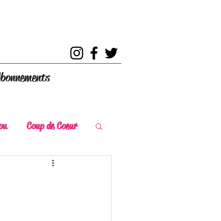
bonnements
ou
Coup de Coeur
s
Coup de Chaud
ce Historique