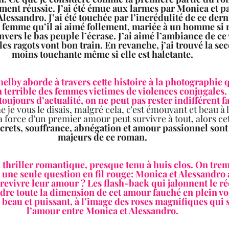
ement réussie. J’ai été émue aux larmes par Monica et p
essandro. J’ai été touchée par l’incrédulité de ce derni
e femme qu’il ai aimé follement, mariée à un homme si r
vers le bas peuple l’écrase. J’ai aimé l’ambiance de ce 
es ragots vont bon train. En revanche, j’ai trouvé la sec
moins touchante même si elle est haletante.  
helby aborde à travers cette histoire à la photographie
in terrible des femmes victimes de violences conjugales. S
jours d’actualité, on ne peut pas rester indifférent fa
je vous le disais, malgré cela, c'est émouvant et beau à la
a force d’un premier amour peut survivre à tout, alors ce
crets, souffrance, abnégation et amour passionnel sont
majeurs de ce roman.  
n thriller romantique, presque tenu à huis clos. On trem
une seule question en fil rouge: Monica et Alessandro a
e revivre leur amour ? Les flash-back qui jalonnent le ré
re toute la dimension de cet amour fauché en plein vol
eau et puissant, à l’image des roses magnifiques qui 
l’amour entre Monica et Alessandro.  