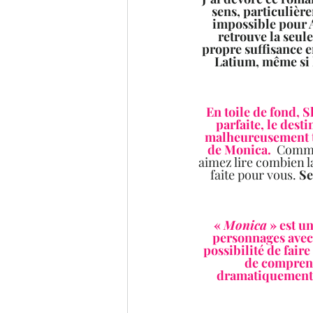
sens, particulièr
impossible pour Al
retrouve la seul
propre suffisance en
Latium, même si l
En toile de fond, S
parfaite, le dest
malheureusement tou
de Monica. 
 Comme 
aimez lire combien l
faite pour vous. 
Se
« 
Monica
 » est u
personnages avec 
possibilité de fair
de comprend
dramatiquement b