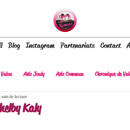
l
Blog
Instagram
Partenariats
Contact
A
 Valou
Avis Jouly
Avis Commun
Chronique de Val
2 min de lecture
A lire absolument
Dépaysement assuré
Lots of tear
helby Kaly
lt
Romance contemporaine
Dark Romance
Roman