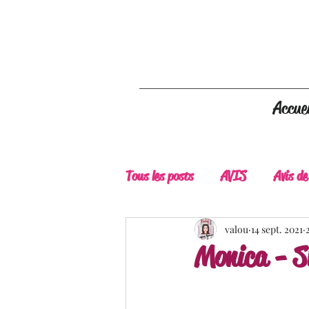
Accuei
Tous les posts
AVIS
Avis de
A Lire
Belle Découverte
valou
14 sept. 2021
Monica - S
Douceur livresque
New Adu