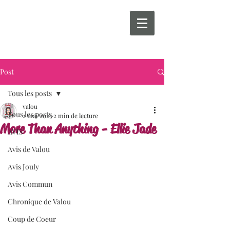
Post
Tous les posts
valou
Tous les posts
2 mai 2023
2 min de lecture
More Than Anything - Ellie Jade
AVIS
Avis de Valou
Avis Jouly
Avis Commun
Chronique de Valou
Coup de Coeur