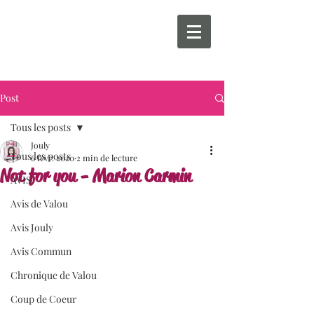
Post
Tous les posts
Jouly
Tous les posts
6 févr. 2020
2 min de lecture
Not for you - Marion Carmin
AVIS
Avis de Valou
Avis Jouly
Avis Commun
Chronique de Valou
Coup de Coeur