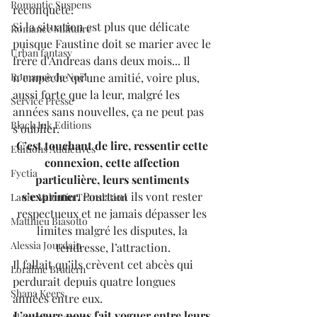
Romantic Suspens
reconquête. 
Si la situation est plus que délicate 
Romance Militaire
puisque Faustine doit se marier avec le 
Urban fantasy
frère d’Andreas dans deux mois... Il 
Romance de Noël
n’empêche qu’une amitié, voire plus, 
aussi forte que la leur, malgré les 
Service Presse
années sans nouvelles, ça ne peut pas 
Black Ink Editions
s’oublier.
C’est touchant de lire, ressentir cette 
Editions Addictives
connexion, cette affection 
Fyctia
particulière, leurs sentiments 
s’exprimer.
 Pourtant ils vont rester 
Laure Valentin Translation
respectueux et ne jamais dépasser les 
Matthieu Biasotto
limites malgré les disputes, la 
Alessia Jourdain
tendresse, l’attraction.
Il fallait qu’ils crèvent cet abcès qui 
Loraline Bradern
perdurait depuis quatre longues 
Shana Keers
années entre eux.
L’auteure nous fait voguer entre leurs 