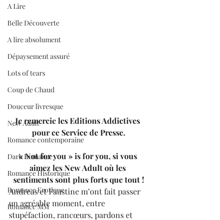
A Lire
Belle Découverte
A lire absolument
Dépaysement assuré
Lots of tears
Coup de Chaud
Douceur livresque
Je remercie les Editions Addictives 
New Adult
pour ce Service de Presse.
Romance contemporaine
« Not for you » is for you, si vous 
Dark Romance
aimez les New Adult où les 
Romance Historique
sentiments sont plus forts que tout !
Romance Erotique
Andreas et Faustine m’ont fait passer 
un agréable moment, entre 
Romance MM
stupéfaction, rancœurs, pardons et 