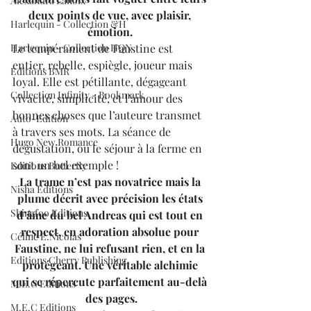
Alexandra Lanoix
deux points de vue, avec plaisir, 
Harlequin - Collection &H
émotion. 
Harlequin - Collection HQN
Le tempérament de Faustine est 
entier, rebelle, espiègle, joueur mais 
Editions BMR
loyal. Elle est pétillante, dégageant 
Collection Infinity - Bookmark
vivacité, simplicité, et l’amour des 
bonnes choses que l’auteure transmet 
Auto-Edition
à travers ses mots. La séance de 
Hugo New Romance
dégustation, ou le séjour à la ferme en 
sont un bel exemple ! 
Editions Butterfly
La trame n’est pas novatrice mais la 
Nisha Editions
plume décrit avec précision les états 
Shingfoo Editions
d’âme du bel Andreas qui est tout en 
respect, en adoration absolue pour 
Céline E.Nicolas
Faustine, ne lui refusant rien, et en la 
Editions Cherry Publishing
protégeant. Une véritable alchimie 
qui se répercute parfaitement au-delà 
M.E.C Editions
des pages.
M.E.C Editions