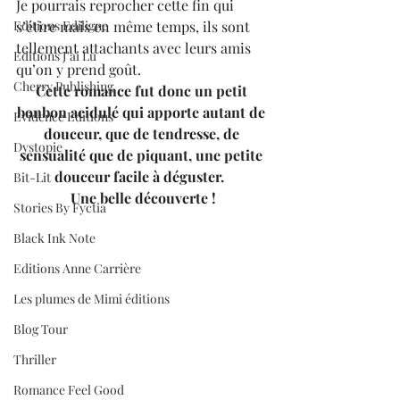
Je pourrais reprocher cette fin qui 
Editions Ediligne
s’étire mais en même temps, ils sont 
tellement attachants avec leurs amis 
Editions J'ai Lu
qu’on y prend goût.
Cherry Publishing
Cette romance fut donc un petit 
bonbon acidulé qui apporte autant de 
Evidence Editions
douceur, que de tendresse, de 
Dystopie
sensualité que de piquant, une petite 
douceur facile à déguster.  
Bit-Lit
Une belle découverte !
Stories By Fyctia
Black Ink Note
Editions Anne Carrière
Les plumes de Mimi éditions
Blog Tour
Thriller
Romance Feel Good