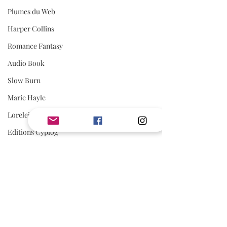
Plumes du Web
Harper Collins
Romance Fantasy
Audio Book
Slow Burn
Marie Hayle
Lorelei C.
Editions Cyplog
Mafia Romance
Romance Biker
Estelle Every
First Flight Editions
AVIS
New Adult
Editions Elixyria