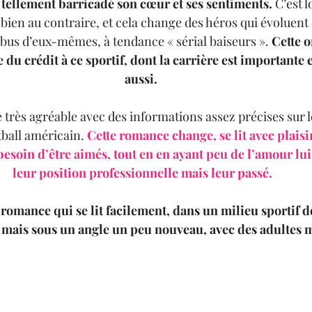
 tellement barricadé son cœur et ses sentiments.
 C’est l
en au contraire, et cela change des héros qui évoluent d
mbus d’eux-mêmes, à tendance « sérial baiseurs ». 
Cette o
 du crédit à ce sportif, dont la carrière est importante e
aussi. 
e très agréable avec des informations assez précises sur 
tball américain. 
Cette romance change, se lit avec plais
besoin d’être aimés, tout en en ayant peu de l’amour l
leur position professionnelle mais leur passé.
 romance qui se lit facilement, dans un milieu sportif d
 mais sous un angle un peu nouveau, avec des adultes 