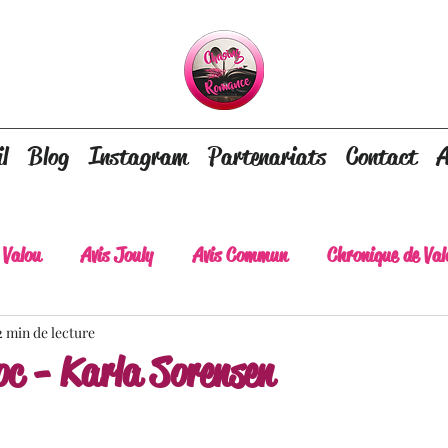
l
Blog
Instagram
Partenariats
Contact
A
 Valou
Avis Jouly
Avis Commun
Chronique de Val
2 min de lecture
A lire absolument
Dépaysement assuré
Lots of tear
oc - Karla Sorensen
lt
Romance contemporaine
Dark Romance
Roman