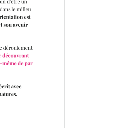
oin d’être un 
ans le milieu 
rientation est 
t son avenir 
le déroulement 
ir découvrant 
ui-même de par 
écrit avec 
matures.