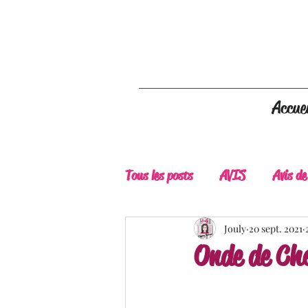
Accuei
Tous les posts
AVIS
Avis de
A Lire
Belle Découverte
Jouly
20 sept. 2021
Onde de Ch
Douceur livresque
New Adu