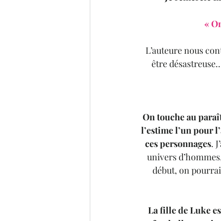
« O
L’auteure nous cont
être désastreuse… 
On touche au paraîtr
l’estime l’un pour l
ces personnages
. 
univers d’hommes, 
début, on pourrait 
La fille de Luke e