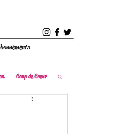
bonnements
ou
Coup de Coeur
s
Coup de Chaud
ce Historique