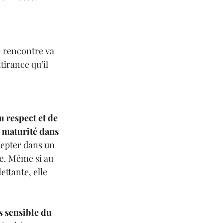
e rencontre va 
tirance qu’il 
u respect et de 
a maturité dans 
cepter dans un 
e. Même si au 
ettante, elle 
s sensible du 