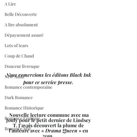
A Lire
Belle Découverte
A lire absolument
Dépaysement assuré
Lots of tears
Coup de Chaud
Douceur livresque
Nous remercions les éditons Black Ink 
New Adult
pour ce service presse. 
Romance contemporaine
Dark Romance
Romance Historique
Nouvelle lecture commune avec ma 
Romance Erotique
Jouly pour le petit dernier de Lindsey 
T. J’avais découvert la plume de 
Romance MM
l’auteure avec « 
Drama Queen
 » en 
2019.  