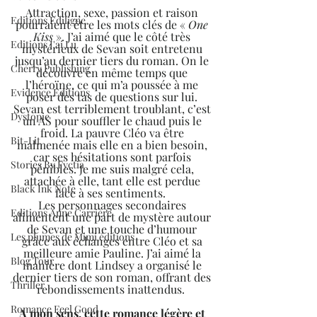
Attraction, sexe, passion et raison 
Editions Ediligne
pourraient être les mots clés de « 
One 
Kiss
 ». J’ai aimé que le côté très 
Editions J'ai Lu
mystérieux de Sevan soit entretenu 
jusqu’au dernier tiers du roman. On le 
Cherry Publishing
découvre en même temps que 
l’héroïne, ce qui m’a poussée à me 
Evidence Editions
poser des tas de questions sur lui. 
Sevan est terriblement troublant, c’est 
Dystopie
un AS pour souffler le chaud puis le 
froid. La pauvre Cléo va être 
Bit-Lit
malmenée mais elle en a bien besoin, 
car ses hésitations sont parfois 
Stories By Fyctia
pénibles. Je me suis malgré cela, 
attachée à elle, tant elle est perdue 
Black Ink Note
face à ses sentiments.  
Les personnages secondaires 
Editions Anne Carrière
alimentent une part de mystère autour 
de Sevan et une touche d’humour 
Les plumes de Mimi éditions
grâce aux échanges entre Cléo et sa 
meilleure amie Pauline. J’ai aimé la 
Blog Tour
manière dont Lindsey a organisé le 
dernier tiers de son roman, offrant des 
Thriller
rebondissements inattendus.  
Romance Feel Good
A mon sens, cette romance légère et 