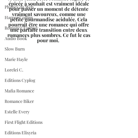
épicée à souhait est vraiment idéale 
Plumes du Web
pour passer un moment de détente 
vraiment savoureux, comme une 
Harper Collins
petite gourmandise acidulée. Cela 
pourrait être une romance qui offre 
Romance Fantasy
une parfaite transition entre deux 
romances plus sombres. Ce fut le cas 
Audio Book
pour moi.  
Slow Burn
Marie Hayle
Lorelei C.
Editions Cyplog
Mafia Romance
Romance Biker
Estelle Every
First Flight Editions
Editions Elixyria