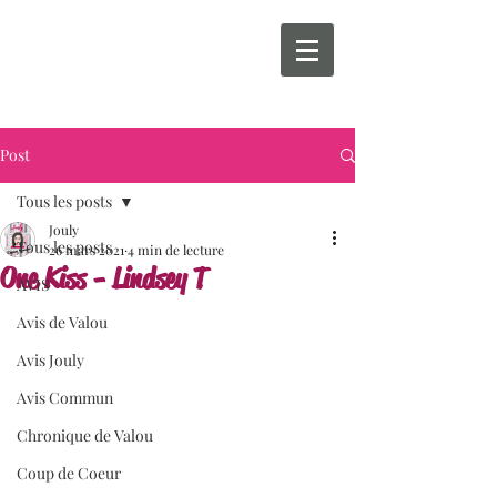
Post
Tous les posts
Jouly
Tous les posts
26 mars 2021
4 min de lecture
One Kiss - Lindsey T
AVIS
Avis de Valou
Avis Jouly
Avis Commun
Chronique de Valou
Coup de Coeur