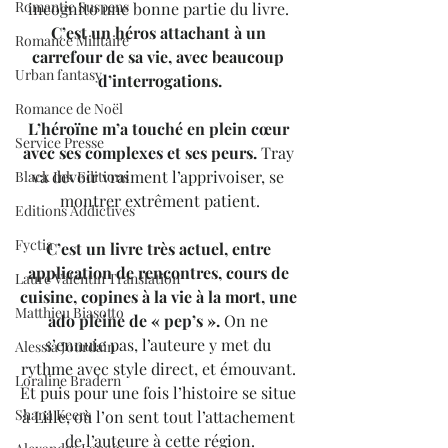
Romantic Suspens
incognito une bonne partie du livre.
C’est un héros attachant à un 
Romance Militaire
carrefour de sa vie, avec beaucoup 
Urban fantasy
d’interrogations.
Romance de Noël
L’héroïne m’a touché en plein cœur 
Service Presse
avec ses complexes et ses peurs.
 Tray 
va devoir vraiment l’apprivoiser, se 
Black Ink Editions
montrer extrêment patient.
Editions Addictives
Fyctia
C’est un livre très actuel, entre 
application de rencontres, cours de 
Laure Valentin Translation
cuisine, copines à la vie à la mort, une 
Matthieu Biasotto
ado pleine de « pep’s ».
 On ne 
s’ennuie pas, l’auteure y met du 
Alessia Jourdain
rythme avec style direct, et émouvant. 
Loraline Bradern
Et puis pour une fois l’histoire se situe 
Shana Keers
à Lille, où l’on sent tout l’attachement 
de l’auteure à cette région.