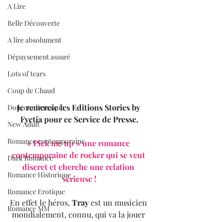
A Lire
Belle Découverte
A lire absolument
Dépaysement assuré
Lots of tears
Coup de Chaud
Je remercie les Editions Stories by 
Douceur livresque
Fyctia pour ce Service de Presse.
New Adult
Romance contemporaine
« Pick me up » une romance 
contemporaine de rocker qui se veut 
Dark Romance
discret et cherche une relation 
Romance Historique
sérieuse !
Romance Erotique
En effet le héros, 
Tray
 est un musicien 
Romance MM
mondialement, connu, qui va la jouer 