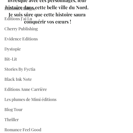
livresque avec ces personnages, leur 
histoire dans cette belle ville du Nord. 
Editions Ediligne
Je suis sûre que cette histoire saura 
Editions J'ai Lu
conquérir vos cœurs !
Cherry Publishing
Evidence Editions
Dystopie
Bit-Lit
Stories By Fyctia
Black Ink Note
Editions Anne Carrière
Les plumes de Mimi éditions
Blog Tour
Thriller
Romance Feel Good