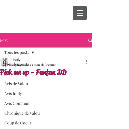
Post
Tous les posts
Jouly
Tous les posts
29 nov. 2021
1 min de lecture
Pick me up - Fanfan DD
AVIS
Avis de Valou
Avis Jouly
Avis Commun
Chronique de Valou
Coup de Coeur