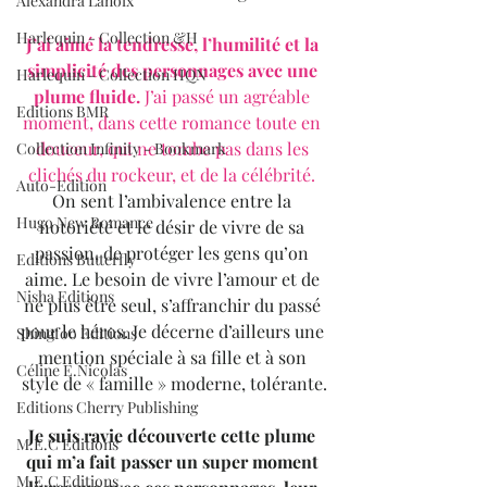
Alexandra Lanoix
Harlequin - Collection &H
J’ai aimé la tendresse, l’humilité et la 
simplicité des personnages avec une 
Harlequin - Collection HQN
plume fluide. 
J’ai passé un agréable 
Editions BMR
moment, dans cette romance toute en 
douceur, qui ne tombe pas dans les 
Collection Infinity - Bookmark
clichés du rockeur, et de la célébrité.
Auto-Edition
On sent l’ambivalence entre la 
Hugo New Romance
notoriété et le désir de vivre de sa 
passion, de protéger les gens qu’on 
Editions Butterfly
aime. Le besoin de vivre l’amour et de 
Nisha Editions
ne plus être seul, s’affranchir du passé 
pour le héros. Je décerne d’ailleurs une 
Shingfoo Editions
mention spéciale à sa fille et à son 
Céline E.Nicolas
style de « famille » moderne, tolérante.
Editions Cherry Publishing
Je suis ravie découverte cette plume 
M.E.C Editions
qui m’a fait passer un super moment 
M.E.C Editions