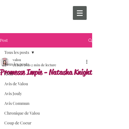
Post
Tous les posts
valou
Tous les posts
25 juin 2021
2 min de lecture
Promesse Impie - Natasha Knight
AVIS
Avis de Valou
Avis Jouly
Avis Commun
Chronique de Valou
Coup de Coeur