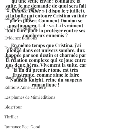
qu’une seule envie : connaitre la 
suite. Je me demande de quoi sera fait 
Editions Ediligne
« 
Alliance Impie
 » ( dispo le 7 juillet), 
si la bulle qui entoure Cristina va finir 
Editions J'ai Lu
par exploser. Comment Damian se 
positionnera-t-il : va-t-il vraiment 
Cherry Publishing
tout faire pour la protéger contre ses 
nombreux ennemis ?  
Evidence Editions
En même temps que Cristina, j’ai 
Dystopie
plongé dans cet univers sombre, dur, 
happée par son destin et charmée par 
Bit-Lit
la relation complexe qui se joue entre 
nos deux héros. Vivement la suite, car 
Stories By Fyctia
la fin du premier tome est très 
frustrante, comme aime le faire 
Black Ink Note
Natasha Knight, reine du suspens 
romantique !  
Editions Anne Carrière
Les plumes de Mimi éditions
Blog Tour
Thriller
Romance Feel Good