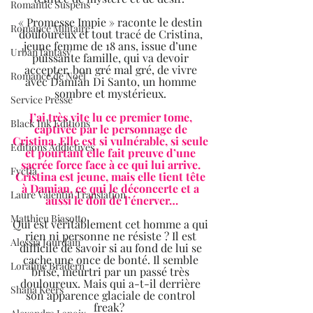
Romantic Suspens
« Promesse Impie » raconte le destin 
Romance Militaire
douloureux et tout tracé de Cristina, 
jeune femme de 18 ans, issue d’une 
Urban fantasy
puissante famille, qui va devoir 
accepter, bon gré mal gré, de vivre 
Romance de Noël
avec Damian Di Santo, un homme 
sombre et mystérieux. 
Service Presse
J’ai très vite lu ce premier tome, 
Black Ink Editions
captivée par le personnage de 
Cristina. Elle est si vulnérable, si seule 
Editions Addictives
et pourtant elle fait preuve d’une 
sacrée force face à ce qui lui arrive. 
Fyctia
Cristina est jeune, mais elle tient tête 
à Damian, ce qui le déconcerte et a 
Laure Valentin Translation
aussi le don de l’énerver…
Matthieu Biasotto
Qui est véritablement cet homme a qui 
rien ni personne ne résiste ? Il est 
Alessia Jourdain
difficile de savoir si au fond de lui se 
cache une once de bonté. Il semble 
Loraline Bradern
brisé, meurtri par un passé très 
douloureux. Mais qui a-t-il derrière 
Shana Keers
son apparence glaciale de control 
freak?  