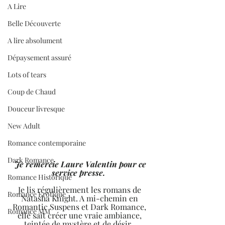
A Lire
Belle Découverte
A lire absolument
Dépaysement assuré
Lots of tears
Coup de Chaud
Douceur livresque
New Adult
Romance contemporaine
Dark Romance
 Je remercie Laure Valentin pour ce 
service presse. 
Romance Historique
Je lis régulièrement les romans de 
Romance Erotique
Natasha Knight. A mi-chemin en 
Romantic Suspens et Dark Romance, 
Romance MM
elle sait créer une vraie ambiance, 
teintée de mystère et de désir.  