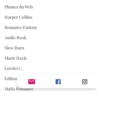
Plumes du Web
Harper Collins
Romance Fantasy
Audio Book
Slow Burn
Marie Hayle
Lorelei C.
Editions Cyplog
Mafia Romance
Romance Biker
Estelle Every
First Flight Editions
Editions Elixyria