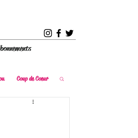
bonnements
ou
Coup de Coeur
s
Coup de Chaud
ce Historique