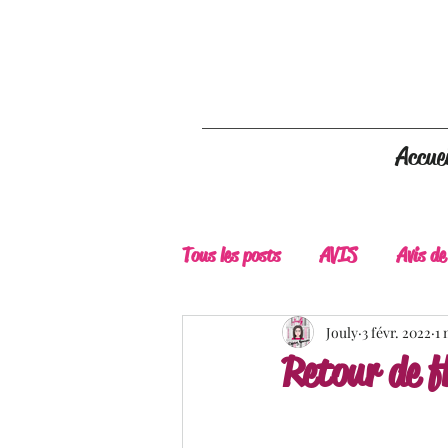
Accuei
Tous les posts
AVIS
Avis de
A Lire
Belle Découverte
Jouly
3 févr. 2022
1 
Retour de 
Douceur livresque
New Adu