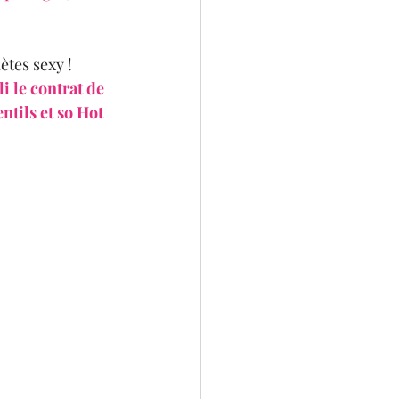
ètes sexy !
i le contrat de 
tils et so Hot 