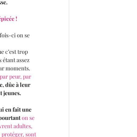
sse.
picée !
fois-ci on se 
e c’est trop 
s étant assez 
 par moments.
par peur, par 
e, dûe à leur 
t jeunes.
i en fait une 
 pourtant 
on se
vrent adultes, 
e protéger, sont 