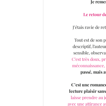
Je reme
Le retour d
J’étais ravie de re
Tout est de son p
descriptif, l’auteu
sensible, observa
C’est très doux, p
méconnaissance, 
passé, mais a
C’est une romance 
lecture plaisir sans
laisse prendre au j
avec une attirance as