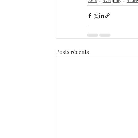
AVIS
Avis Jouly
A Lire
Posts récents