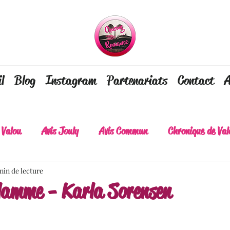
l
Blog
Instagram
Partenariats
Contact
A
 Valou
Avis Jouly
Avis Commun
Chronique de Val
min de lecture
A lire absolument
Dépaysement assuré
Lots of tear
flamme - Karla Sorensen
lt
Romance contemporaine
Dark Romance
Roman