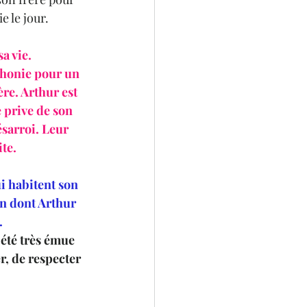
 le jour. 
a vie. 
phonie pour un 
re. Arthur est 
 prive de son 
sarroi. Leur 
te. 
ui habitent son 
n dont Arthur 
. 
 été très émue 
r, de respecter 