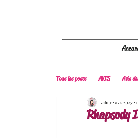
Accuei
Tous les posts
AVIS
Avis de
A Lire
Belle Découverte
valou
2 avr. 2025
2 
Rhapsody In
Douceur livresque
New Adu