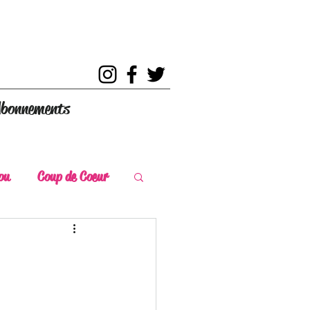
bonnements
ou
Coup de Coeur
s
Coup de Chaud
ce Historique