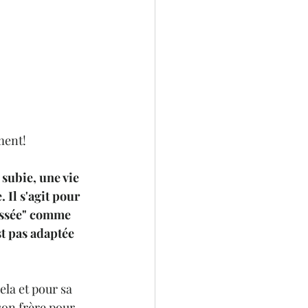
ment!
 subie, une vie 
 Il s'agit pour 
assée" comme 
st pas adaptée 
la et pour sa 
 son frère pour 