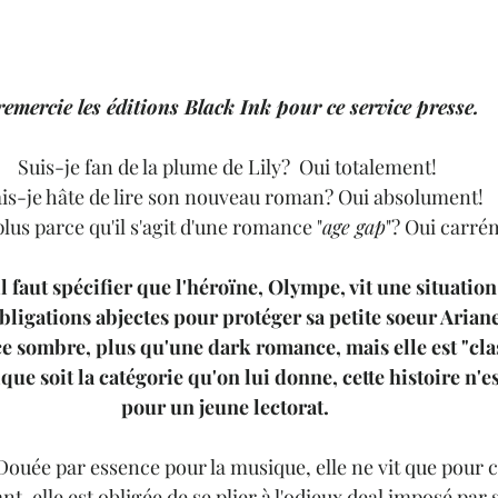
remercie les éditions Black Ink pour ce service presse. 
Suis-je fan de la plume de Lily?  Oui totalement!
is-je hâte de lire son nouveau roman? Oui absolument!
lus parce qu'il s'agit d'une romance "
age gap
"? Oui carré
l faut spécifier que l'héroïne, Olympe, vit une situation
bligations abjectes pour protéger sa petite soeur Ariane.
 sombre, plus qu'une dark romance, mais elle est "cl
elque soit la catégorie qu'on lui donne, cette histoire n'e
pour un jeune lectorat. 
ouée par essence pour la musique, elle ne vit que pour ce
nt, elle est obligée de se plier à l'odieux deal imposé par