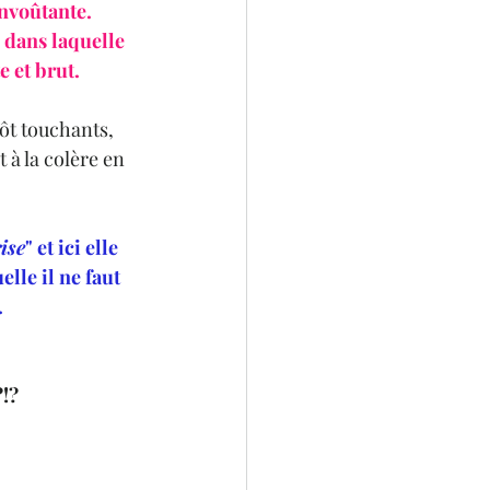
nvoûtante. 
 dans laquelle 
 et brut. 
ôt touchants, 
 à la colère en 
ise
" et ici elle 
lle il ne faut 
 
?!?