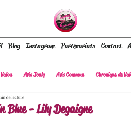
l
Blog
Instagram
Partenariats
Contact
A
 Valou
Avis Jouly
Avis Commun
Chronique de Val
min de lecture
A lire absolument
Dépaysement assuré
Lots of tear
 Blue - Lily Degaigne
lt
Romance contemporaine
Dark Romance
Roman