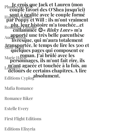
Je crois que Jack et Lauren (mon 
Plumes du Web
couple favori des O'Shea jusqu'ici) 
sont à égalité avec le couple formé 
Harper Collins
par Poppy et Will : ils m’ont vraiment 
plu, leur histoire m’a touchée…et 
Romance Fantasy
enflammée 😊« 
Risky Love
» m’a 
apporté une très belle parenthèse 
Audio Book
livresque, qui m’aura totalement 
transportée, le temps de lire les 500 et 
Slow Burn
quelques pages qui composent ce 
roman. J’ai brûlé avec les 
Marie Hayle
personnages, ils m’ont fait rire, ils 
m’ont agacée et touchée à la fois, au 
Lorelei C.
détours de certains chapitres. A lire 
absolument.  
Editions Cyplog
Mafia Romance
Romance Biker
Estelle Every
First Flight Editions
Editions Elixyria