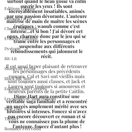
surtout quand le beau gosse va enfin 
ouvrir les yeux ! Ils sont 
Editions Ediligne
incroyablement insatiables, animés 
par une passion dévorante. L’auteure 
Editions J'ai Lu
maitrise de main de maître les scènes 
érotiques : waouh comme c’est 
Cherry Publishing
intense…et si bon ! J’ai dévoré cet 
opus, charmée donc par le jeu qui se 
Evidence Editions
trame entre les personnages et 
suspendue aux différents 
Dystopie
rebondissements qui jalonnent le 
récit. 
Bit-Lit
Il est aussi hyper plaisant de retrouver 
Stories By Fyctia
les personnages des précédents 
romans, Cal et Savi ont vieillis mais 
Black Ink Note
sont toujours aussi classes, et Jack et 
Lauren sont toujours si amoureux et 
Editions Anne Carrière
heureux parents de la petite Caitlin. 
Diane Hart aura constitué une 
Les plumes de Mimi éditions
véritable saga familiale et a rencontré 
un succès amplement mérité avec ses 
Blog Tour
histoires si intenses. Foncez si n’avez 
pas encore découvert ce roman et si 
Thriller
vous ne connaissez pas la plume de 
l’auteure, foncez d’autant plus !
Romance Feel Good