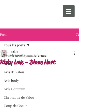
Post
Tous les posts
valou
Tous les posts
8 avr. 2021
3 min de lecture
Risky Love - Diane Hart
AVIS
Avis de Valou
Avis Jouly
Avis Commun
Chronique de Valou
Coup de Coeur