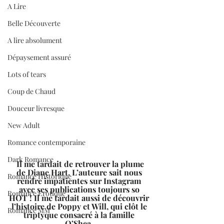
A Lire
Belle Découverte
A lire absolument
Dépaysement assuré
Lots of tears
Coup de Chaud
Douceur livresque
New Adult
Romance contemporaine
Dark Romance
Il me tardait de retrouver la plume 
de Diane Hart. L’auteure sait nous 
Romance Historique
rendre impatientes sur Instagram 
avec ses publications toujours so 
Romance Erotique
HOT ! Il me tardait aussi de découvrir 
l’histoire de Poppy et Will, qui clôt le 
Romance MM
triptyque consacré à la famille 
O’Shea. 