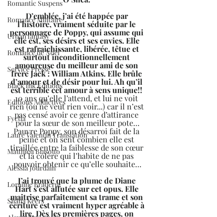
Romantic Suspens
D’emblée, j’ai été happée par 
Romance Militaire
l’histoire, vraiment séduite par le 
personnage de Poppy, qui assume qui 
Urban fantasy
elle est, ses désirs et ses envies. Elle 
est rafraichissante, libérée, têtue et 
Romance de Noël
surtout inconditionnellement 
amoureuse du meilleur ami de son 
Service Presse
frère Jack : William Atkins. Elle brûle 
d’amour et de désir pour lui. Ah qu’il 
Black Ink Editions
est terrible cet amour à sens unique!! 
10 ans qu’elle l’attend, et lui ne voit 
Editions Addictives
rien (ou ne veut rien voir...) car il n’est 
pas censé avoir ce genre d’attirance 
Fyctia
pour la sœur de son meilleur pote…
Pauvre Poppy, son désarroi fait de la 
Laure Valentin Translation
peine et on sent combien elle est 
tiraillée entre la faiblesse de son cœur 
Matthieu Biasotto
et la colère qui l’habite de ne pas 
pouvoir obtenir ce qu’elle souhaite…
Alessia Jourdain
J’ai trouvé que la plume de Diane 
Loraline Bradern
Hart s’est affutée sur cet opus. Elle 
maitrise parfaitement sa trame et son 
Shana Keers
écriture est vraiment hyper agréable à 
lire. Dès les premières pages, on 