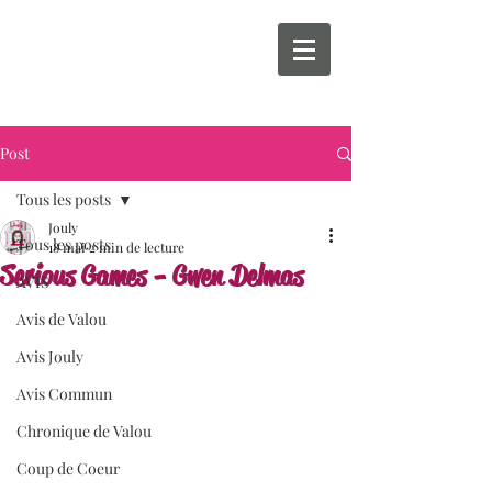
Post
Tous les posts
Jouly
Tous les posts
18 mai
2 min de lecture
Serious Games - Gwen Delmas
AVIS
Avis de Valou
Avis Jouly
Avis Commun
Chronique de Valou
Coup de Coeur