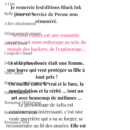
A Lire
Je remercie lesEditions Black Ink 
Belle Découverte
pour ce Service de Presse non 
rémunéré.
A lire absolument
Dépaysement assuré
Serious Games est une romantic 
suspens qui nous embarque au sein du 
Lots of tears
monde des hackers, de l'espionnage…
Coup de Chaud
E
t si la plus douée était une femme, 
Douceur livresque
une louve qui veut protéger sa fille à 
New Adult
tout prix !
Romance contemporaine
On oscille entre le vrai et le faux, la 
manipulation et la vérité … tout un 
Dark Romance
art avec beaucoup de méfiance …
Romance Historique
Le personnage de Aelia est 
extrêmement intéressant, c’est une 
Romance Erotique
vraie guerrière qui a su se forger, se 
Romance MM
reconstruire au fil des années. 
Elle est 