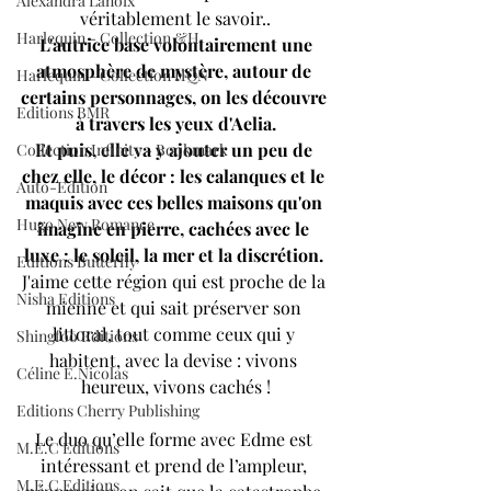
Alexandra Lanoix
véritablement le savoir..
Harlequin - Collection &H
 L'autrice base volontairement une 
atmosphère de mystère, autour de 
Harlequin - Collection HQN
certains personnages, on les découvre 
Editions BMR
à travers les yeux d'Aelia.
Et puis, elle va y ajouter un peu de 
Collection Infinity - Bookmark
chez elle, le décor : les calanques et le 
Auto-Edition
maquis avec ces belles maisons qu'on 
Hugo New Romance
imagine en pierre, cachées avec le 
luxe : le soleil, la mer et la discrétion. 
Editions Butterfly
J'aime cette région qui est proche de la 
Nisha Editions
mienne et qui sait préserver son 
littoral, tout comme ceux qui y 
Shingfoo Editions
habitent, avec la devise : vivons 
Céline E.Nicolas
heureux, vivons cachés !
Editions Cherry Publishing
Le duo qu’elle forme avec Edme est 
M.E.C Editions
intéressant et prend de l’ampleur, 
M.E.C Editions