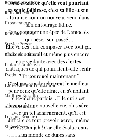
Romantic Suspens
forte et sait ce qu’elle veut pourtant 
sa seule faiblesse, c’est sa fille
 et son 
Romance Militaire
attirance pour un nouveau venu dans 
Urban fantasy
son entourage Edme.
Sans compter une épée de Damoclès 
Romance de Noël
qui pèse:  son passé …
Service Presse
Elle va des voir composer avec tout ça, 
faire son travail et même plus encore 
Black Ink Editions
être vigilante avec des alertes 
Editions Addictives
d'attaques de qui pourraient-elle venir 
Fyctia
? Et pourquoi maintenant ?
C’est pas simple, elle veut le meilleur 
Laure Valentin Translation
pour ceux qu’elle aime, en s'oubliant 
Matthieu Biasotto
elle-même parfois... Elle qui s’est 
façonnée une nouvelle vie, plus sûre 
Alessia Jourdain
avec un tel acharnement, qu’il est 
Loraline Bradern
difficile de tout prévoir, gérer,  même 
Shana Keers
si c'est son job ! Car elle évolue dans 
un monde de dupes sans 