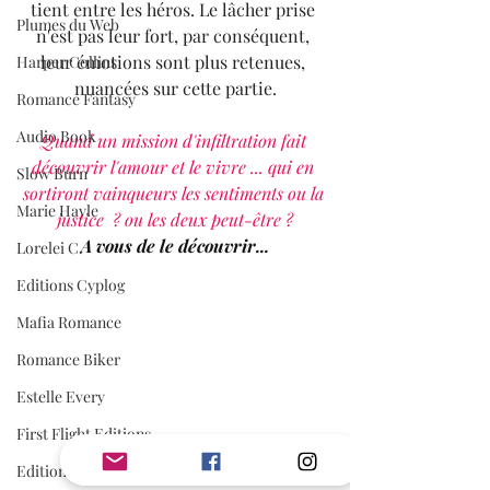
tient entre les héros. Le lâcher prise 
Plumes du Web
n'est pas leur fort, par conséquent, 
leur émotions sont plus retenues, 
Harper Collins
nuancées sur cette partie.
Romance Fantasy
Audio Book
Quand un mission d'infiltration fait 
découvrir l'amour et le vivre ... qui en 
Slow Burn
sortiront vainqueurs les sentiments ou la 
Marie Hayle
justice  ? ou les deux peut-être ?
A vous de le découvrir...
Lorelei C.
Editions Cyplog
Mafia Romance
Romance Biker
Estelle Every
First Flight Editions
Editions Elixyria