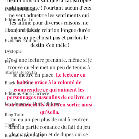
néanmoins on sait que la catastrophe 
est imminente ! Pourtant aucun d’eux 
Editions Ediligne
ne veut admettre les sentiments qui 
Editions J'ai Lu
les anime pour diverses raisons, ne 
voulant pas de relation longue durée 
Cherry Publishing
mais on ne choisit pas et parfois le 
Evidence Editions
destin s’en mêle !
Dystopie
C'est une lecture prenante, même si je 
Bit-Lit
trouve qu'elle met un peu de temps à 
Stories By Fyctia
se mettre en place. 
Le lecteur en 
haleine grâce à la volonté de 
Black Ink Note
comprendre ce qui animent les 
Editions Anne Carrière
personnages masculins de ce livre, et 
Les plumes de Mimi éditions
voir comment ils vont s'en sortir, ainsi 
qu'Aelia.
Blog Tour
J'ai eu un peu plus de mal à rentrer 
Thriller
dans la partie romance du fait du jeu 
de manipulation et de dupes qui se 
Romance Feel Good