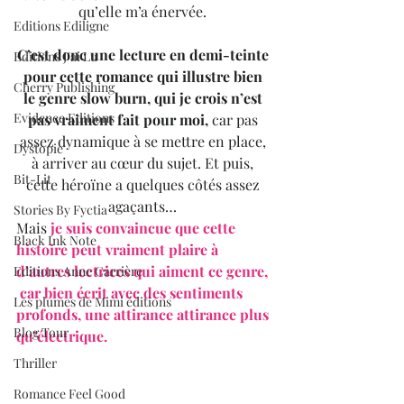
qu’elle m’a énervée. 
Editions Ediligne
C’est donc une lecture en demi-teinte 
Editions J'ai Lu
pour cette romance qui illustre bien 
Cherry Publishing
le genre slow burn, qui je crois n’est 
Evidence Editions
pas vraiment fait pour moi,
 car pas 
assez dynamique à se mettre en place, 
Dystopie
à arriver au cœur du sujet. Et puis, 
Bit-Lit
cette héroïne a quelques côtés assez 
agaçants… 
Stories By Fyctia
Mais 
je suis convaincue que cette 
Black Ink Note
histoire peut vraiment plaire à 
d’autres lectrices qui aiment ce genre, 
Editions Anne Carrière
 car bien écrit avec des sentiments  
Les plumes de Mimi éditions
profonds, une attirance attirance plus 
Blog Tour
qu’électrique.
Thriller
Romance Feel Good