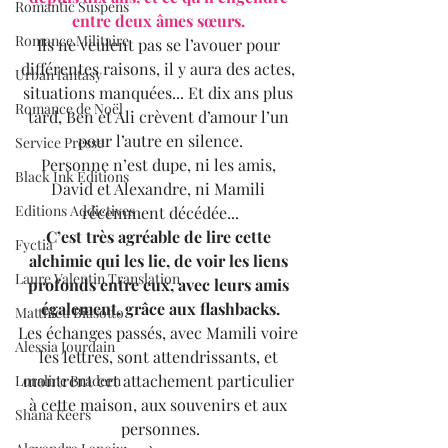
Romantic Suspens
entre deux âmes sœurs. 
Romance Militaire
Ils ne veulent pas se l’avouer pour 
différentes raisons, il y aura des actes, 
Urban fantasy
situations manquées... Et dix ans plus 
Romance de Noël
tard, Ben et Ali crèvent d’amour l’un 
pour l’autre en silence.
Service Presse
Personne n’est dupe, ni les amis, 
Black Ink Editions
David et Alexandre, ni Mamili 
Editions Addictives
récemment décédée...
C’est très agréable de lire cette 
Fyctia
alchimie qui les lie, de voir les liens 
Laure Valentin Translation
profonds entre eux, avec leurs amis 
également, grâce aux flashbacks.
Matthieu Biasotto
Les échanges passés, avec Mamili voire 
Alessia Jourdain
les lettres, sont attendrissants, et 
montrent cet attachement particulier 
Loraline Bradern
à cette maison, aux souvenirs et aux 
Shana Keers
personnes.