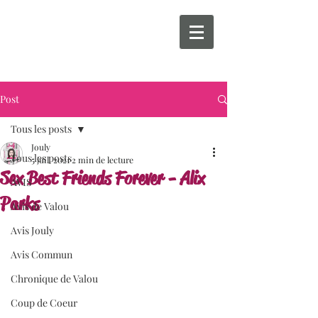
Post
Tous les posts
Jouly
Tous les posts
5 juil. 2021
2 min de lecture
Sex Best Friends Forever - Alix
AVIS
Parks
Avis de Valou
Avis Jouly
Avis Commun
Chronique de Valou
Coup de Coeur