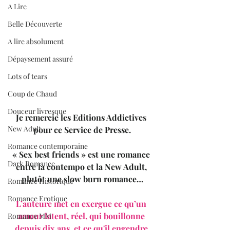
A Lire
Belle Découverte
A lire absolument
Dépaysement assuré
Lots of tears
Coup de Chaud
Douceur livresque
Je remercie les Editions Addictives 
New Adult
pour ce Service de Presse.
Romance contemporaine
« Sex best friends » est une romance 
Dark Romance
entre la contempo et la New Adult, 
plutôt une slow burn romance…
Romance Historique
Romance Erotique
L’auteure met en exergue ce qu’un 
amour latent, réel, qui bouillonne 
Romance MM
depuis dix ans, et ce qu'il engendre 