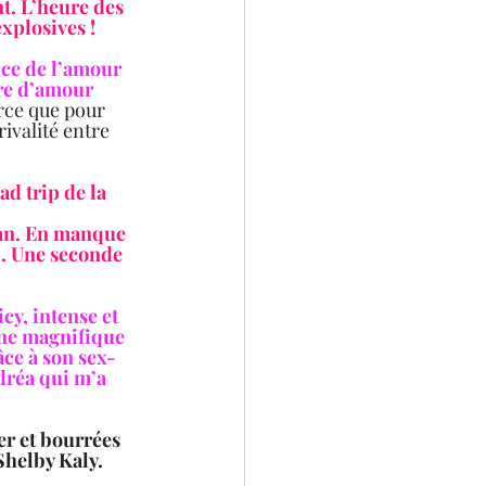
nt. L’heure des 
xplosives !  
nce de l’amour 
ire d’amour 
rce que pour 
ivalité entre 
ad trip de la 
man. En manque 
l. Une seconde 
cy, intense et 
une magnifique 
âce à son sex-
dréa qui m’a 
r et bourrées 
helby Kaly.  