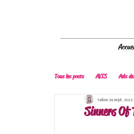
Accuei
Tous les posts
AVIS
Avis de
A Lire
Belle Découverte
valou
29 sept. 2023
Sinners Of 
Douceur livresque
New Adu