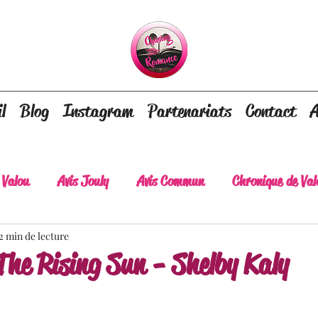
l
Blog
Instagram
Partenariats
Contact
A
 Valou
Avis Jouly
Avis Commun
Chronique de Val
2 min de lecture
A lire absolument
Dépaysement assuré
Lots of tear
The Rising Sun - Shelby Kaly
lt
Romance contemporaine
Dark Romance
Roman