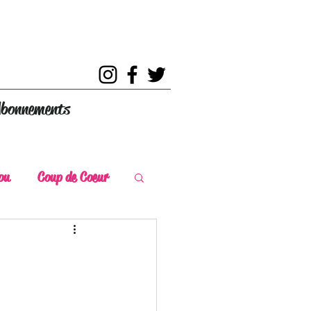
bonnements
ou
Coup de Coeur
s
Coup de Chaud
ce Historique