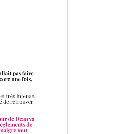
allait pas faire 
ore une fois, 
t très intense, 
é de retrouver 
our de Dean va 
 règlements de 
malgré tout 