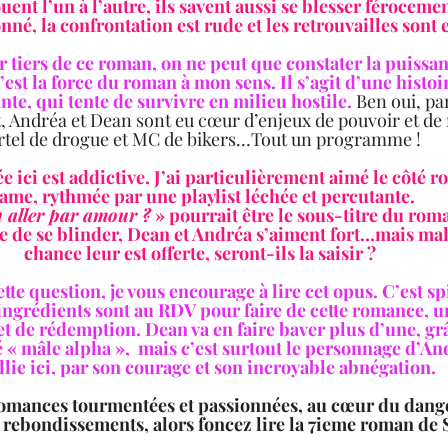
uent l’un à l’autre, ils savent aussi se blesser féroceme
nné, la confrontation est rude et les retrouvailles sont e
r tiers de ce roman, on ne peut que constater la puissa
C’est la force du roman à mon sens. Il s’agit d’une histo
nte, qui tente de survivre en milieu hostile. 
Ben oui, pa
, Andréa et Dean sont eu cœur d’enjeux de pouvoir et de r
rtel de drogue et MC de bikers…Tout un programme !  
e ici est addictive. J’ai particulièrement aimé le côté ro
rame, rythmée par une playlist léchée et percutante.  
 aller par amour ?
 » pourrait être le sous-titre du ro
ce de se blinder, Dean et Andréa s’aiment fort…mais ma
chance leur est offerte, seront-ils la saisir ?  
te question, je vous encourage à lire cet opus. C’est spi
ingrédients sont au RDV pour faire de cette romance, 
et de rédemption. Dean va en faire baver plus d’une, gr
é « mâle alpha »,  mais c’est surtout le personnage d’An
llie ici, par son courage et son incroyable abnégation.  
romances tourmentées et passionnées, au cœur du dange
 rebondissements, alors foncez lire la 7ieme roman de S