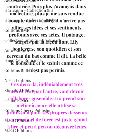
Alexandra Lanoix
contrariée. Puis plus j’avançais dans 
Harlequin - Collection &H
ma lecture, plus je me suis rendue 
Harlequin - Collection HQN
compte qu’en réalité, il n’arrive pas 
allier ses idées et ses sentiments 
Editions BMR
profonds avec ses actes. Il patauge, 
Collection Infinity - Bookmark
surpris par la façon dont Lily 
bouleverse son quotidien et son 
Auto-Edition
cerveau du bas comme il dit. La belle 
Hugo New Romance
le bouscule et le séduit comme ce 
n’est pas permis.
Editions Butterfly
Nisha Editions
Ces deux-là, indéniablement très 
Shingfoo Editions
attirés l’un par l’autre, vont devoir 
collaborer ensemble. Lui prend son 
Céline E.Nicolas
métier à cœur, elle utilise sa 
Editions Cherry Publishing
profession pour ses propres desseins.
Leur rapport de force est juste génial 
M.E.C Editions
à lire et peu à peu on découvre leurs 
M.E.C Editions