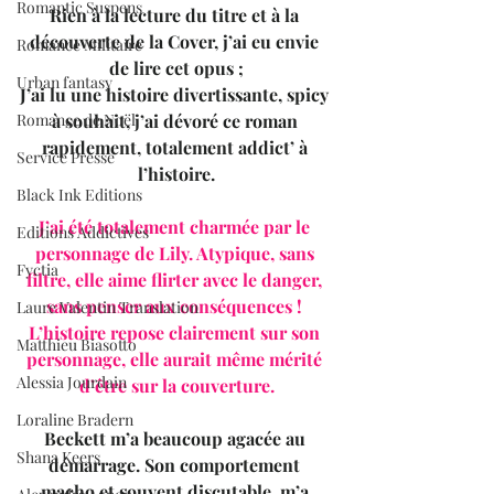
Romantic Suspens
Rien à la lecture du titre et à la 
découverte de la Cover, j’ai eu envie 
Romance Militaire
de lire cet opus ;
Urban fantasy
J’ai lu une histoire divertissante, spicy 
Romance de Noël
à souhait, j’ai dévoré ce roman 
rapidement, totalement addict’ à 
Service Presse
l’histoire.
Black Ink Editions
J’ai été totalement charmée par le 
Editions Addictives
personnage de Lily. Atypique, sans 
Fyctia
filtre, elle aime flirter avec le danger, 
sans penser aux conséquences ! 
Laure Valentin Translation
L’histoire repose clairement sur son 
Matthieu Biasotto
personnage, elle aurait même mérité 
Alessia Jourdain
d’être sur la couverture.
Loraline Bradern
Beckett m’a beaucoup agacée au 
Shana Keers
démarrage. Son comportement 
macho et souvent discutable, m’a 