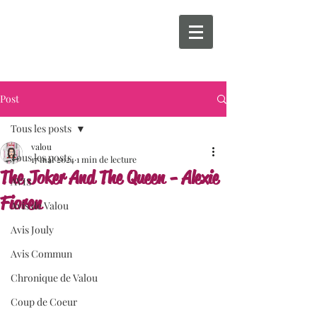
Post
Tous les posts
valou
Tous les posts
17 mai 2024
1 min de lecture
The Joker And The Queen - Alexie
AVIS
Fioren
Avis de Valou
Avis Jouly
Avis Commun
Chronique de Valou
Coup de Coeur