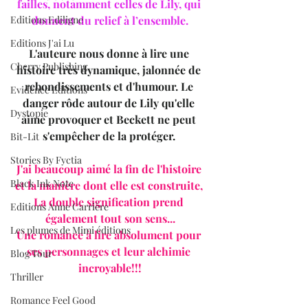
failles, notamment celles de Lily, qui 
Editions Ediligne
donnent du relief à l’ensemble.
Editions J'ai Lu
L'auteure nous donne à lire une 
Cherry Publishing
histoire très dynamique, jalonnée de 
rebondissements et d'humour. Le 
Evidence Editions
danger rôde autour de Lily qu'elle 
Dystopie
aime provoquer et Beckett ne peut 
s'empêcher de la protéger. 
Bit-Lit
Stories By Fyctia
J'ai beaucoup aimé la fin de l'histoire 
Black Ink Note
et la manière dont elle est construite, 
La double signification prend 
Editions Anne Carrière
également tout son sens...
Les plumes de Mimi éditions
Une romance à lire absolument pour 
ses personnages et leur alchimie 
Blog Tour
incroyable!!!
Thriller
Romance Feel Good