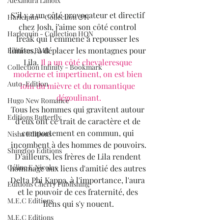
Alexandra Lanoix
S’il y a un côté provocateur et directif 
Harlequin - Collection &H
chez Josh, j’aime son côté control 
Harlequin - Collection HQN
freak qui l’emmène à repousser les 
limites, à déplacer les montagnes pour 
Editions BMR
Lila. 
Il a un côté chevaleresque 
Collection Infinity - Bookmark
moderne et impertinent, on est bien 
Auto-Edition
loin du mièvre et du romantique 
dégoulinant.
Hugo New Romance
Tous les hommes qui gravitent autour 
Editions Butterfly
d’eux ont ce trait de caractère et de 
comportement en commun, qui 
Nisha Editions
incombent à des hommes de pouvoirs.
Shingfoo Editions
D'ailleurs, les frères de Lila rendent 
Céline E.Nicolas
hommage aux liens d'amitié des autres 
Delta Phi Kappa, à l'importance, l'aura 
Editions Cherry Publishing
et le pouvoir de ces fraternité, des 
M.E.C Editions
liens qui s'y nouent.
M.E.C Editions