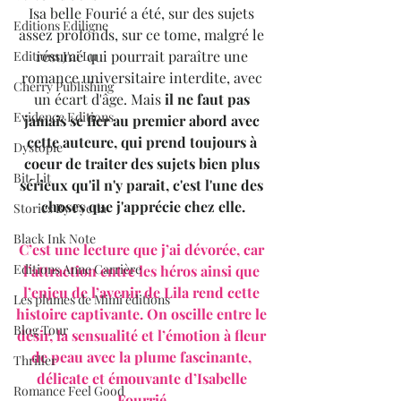
Isa belle Fourié a été, sur des sujets 
Editions Ediligne
assez profonds, sur ce tome, malgré le 
résumé qui pourrait paraître une 
Editions J'ai Lu
romance universitaire interdite, avec 
Cherry Publishing
un écart d'âge. Mais 
il ne faut pas 
Evidence Editions
jamais se fier au premier abord avec 
cette auteure, qui prend toujours à 
Dystopie
coeur de traiter des sujets bien plus 
Bit-Lit
sérieux qu'il n'y parait, c'est l'une des 
choses que j'apprécie chez elle.
Stories By Fyctia
Black Ink Note
C’est une lecture que j’ai dévorée, car 
Editions Anne Carrière
l’attraction entre les héros ainsi que 
l’enjeu de l’avenir de Lila rend cette 
Les plumes de Mimi éditions
histoire captivante. On oscille entre le 
Blog Tour
désir, la sensualité et l’émotion à fleur 
de peau avec la plume fascinante, 
Thriller
délicate et émouvante d’Isabelle 
Romance Feel Good
Fourrié.