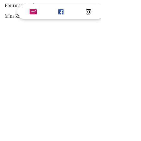
Romance Sombre
Mina Zadig
Pauline Libersart
Romantasy
Rom Com
Adonia
romance sportive
spicy
AVIS
Avis Jouly
A lire absolument