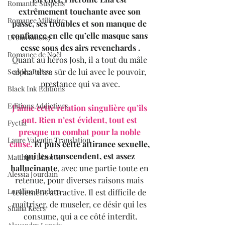
Romantic Suspens
extrêmement touchante avec son 
Romance Militaire
passé, ses troubles et son manque de 
confiance en elle qu’elle masque sans 
Urban fantasy
cesse sous des airs revenchards .
Romance de Noël
Quant au héros Josh, il a tout du mâle 
alpha ultra sûr de lui avec le pouvoir, 
Service Presse
prestance qui va avec.
Black Ink Editions
Editions Addictives
J’aime cette relation singulière qu’ils 
ont. Rien n’est évident, tout est 
Fyctia
presque un combat pour la noble 
Laure Valentin Translation
cause.
 Et puis cette attirance sexuelle, 
qui les transcendent, est assez 
Matthieu Biasotto
hallucinante
, avec une partie toute en 
Alessia Jourdain
retenue, pour diverses raisons mais 
Loraline Bradern
tellement attractive. Il est difficile de 
maîtriser, de museler, ce désir qui les 
Shana Keers
consume, qui a ce côté interdit.