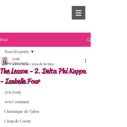
Post
Tous les posts
Jouly
Tous les posts
4 avr. 2024
2 min de lecture
The Lesson - 2. Delta Phi Kappa
AVIS
- Isabelle Four
Avis de Valou
Avis Jouly
Avis Commun
Chronique de Valou
Coup de Coeur