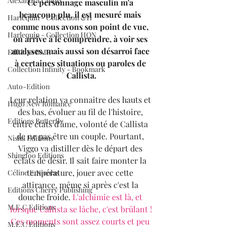
Alexandra Lanoix
Ce personnage masculin m'a 
beaucoup plu, il est mesuré mais 
Harlequin - Collection &H
comme nous avons son point de vue, 
Harlequin - Collection HQN
on arrive à le comprendre, à voir ses 
analyses, mais aussi son désarroi face 
Editions BMR
à certaines situations ou paroles de 
Collection Infinity - Bookmark
Callista.
Auto-Edition
Leur relation va connaitre des hauts et 
Hugo New Romance
des bas, évoluer au fil de l'histoire, 
Editions Butterfly
entre états d'âme, volonté de Callista 
de ne pas être un couple. Pourtant, 
Nisha Editions
Viggo va distiller dès le départ des 
Shingfoo Editions
éclats de désir. Il sait faire monter la 
température, jouer avec cette 
Céline E.Nicolas
attirance, même si après c'est la 
Editions Cherry Publishing
douche froide. 
L'alchimie est là, et 
M.E.C Editions
lorsque Callista se lâche, c'est brûlant !
Ces moments sont assez courts et peu 
M.E.C Editions