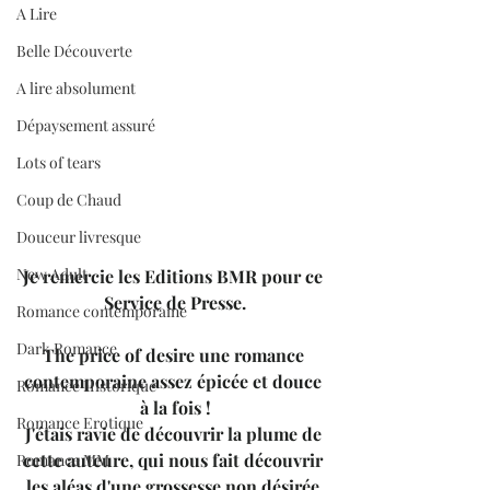
A Lire
Belle Découverte
A lire absolument
Dépaysement assuré
Lots of tears
Coup de Chaud
Douceur livresque
New Adult
Je remercie les Editions BMR pour ce 
Service de Presse.
Romance contemporaine
Dark Romance
The price of desire une romance 
contemporaine assez épicée et douce 
Romance Historique
à la fois !
Romance Erotique
J'étais ravie de découvrir la plume de 
cette auteure, qui nous fait découvrir 
Romance MM
les aléas d'une grossesse non désirée 