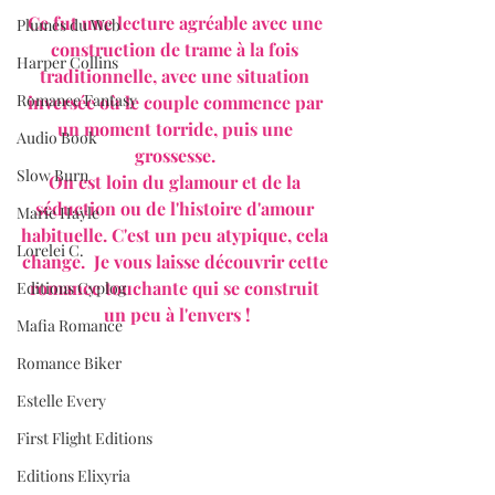
Ce fut une lecture agréable avec une 
Plumes du Web
construction de trame à la fois 
Harper Collins
traditionnelle, avec une situation 
Romance Fantasy
inversée où le couple commence par 
un moment torride, puis une 
Audio Book
grossesse. 
Slow Burn
On est loin du glamour et de la 
séduction ou de l'histoire d'amour 
Marie Hayle
habituelle. C'est un peu atypique, cela 
Lorelei C.
change.  Je vous laisse découvrir cette 
romance touchante qui se construit 
Editions Cyplog
un peu à l'envers !
Mafia Romance
Romance Biker
Estelle Every
First Flight Editions
Editions Elixyria