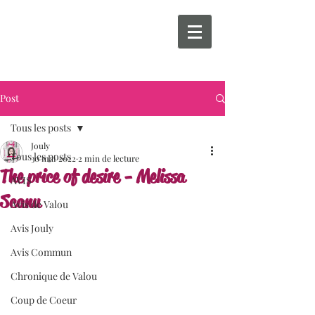
Post
Tous les posts
Jouly
Tous les posts
30 mai 2022
2 min de lecture
The price of desire - Melissa
AVIS
Scanu
Avis de Valou
Avis Jouly
Avis Commun
Chronique de Valou
Coup de Coeur