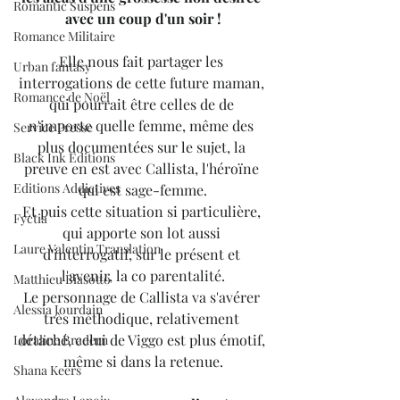
Romantic Suspens
avec un coup d'un soir !
Romance Militaire
Elle nous fait partager les 
Urban fantasy
interrogations de cette future maman, 
Romance de Noël
qui pourrait être celles de de 
n'importe quelle femme, même des 
Service Presse
plus documentées sur le sujet, la 
Black Ink Editions
preuve en est avec Callista, l'héroïne 
Editions Addictives
qui est sage-femme.
Et puis cette situation si particulière, 
Fyctia
qui apporte son lot aussi 
Laure Valentin Translation
d'interrogatif, sur le présent et 
l'avenir, la co parentalité.
Matthieu Biasotto
Le personnage de Callista va s'avérer 
Alessia Jourdain
très méthodique, relativement 
détaché, celui de Viggo est plus émotif, 
Loraline Bradern
même si dans la retenue.
Shana Keers