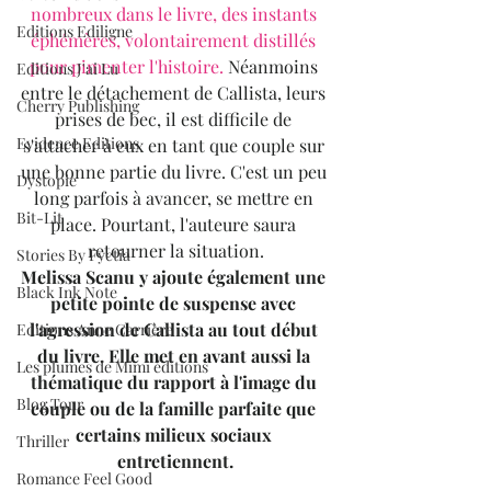
nombreux dans le livre, des instants 
Editions Ediligne
éphémères, volontairement distillés 
pour pimenter l'histoire.
 Néanmoins 
Editions J'ai Lu
entre le détachement de Callista, leurs 
Cherry Publishing
prises de bec, il est difficile de 
Evidence Editions
s'attacher à eux en tant que couple sur 
une bonne partie du livre. C'est un peu 
Dystopie
long parfois à avancer, se mettre en 
Bit-Lit
place. Pourtant, l'auteure saura 
retourner la situation.
Stories By Fyctia
Melissa Scanu y ajoute également une 
Black Ink Note
petite pointe de suspense avec 
l'agression de Callista au tout début 
Editions Anne Carrière
du livre. Elle met en avant aussi la 
Les plumes de Mimi éditions
thématique du rapport à l'image du 
Blog Tour
couple ou de la famille parfaite que 
certains milieux sociaux 
Thriller
entretiennent.
Romance Feel Good