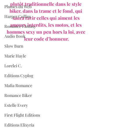
plutôt traditionnelle dans le style 
Plumes du Web
biker, dans la trame et le fond, qui 
Harper Collins
saura ravir celles qui aiment les 
amours interdits, les motos, et les 
Romance Fantasy
hommes sexy un peu hors la loi, avec 
Audio Book
leur code d’honneur.
Slow Burn
Marie Hayle
Lorelei C.
Editions Cyplog
Mafia Romance
Romance Biker
Estelle Every
First Flight Editions
Editions Elixyria