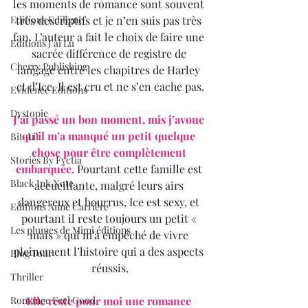
les moments de romance sont souvent 
Editions Ediligne
très descriptifs et je n’en suis pas très 
fan. L’auteur a fait le choix de faire une 
Editions J'ai Lu
sacrée différence de registre de 
Cherry Publishing
langage entre les chapitres de Harley 
et d’Ice. Il est cru et ne s’en cache pas.
Evidence Editions
Dystopie
J’ai passé un bon moment, mis j’avoue 
qu’il m’a manqué un petit quelque 
Bit-Lit
chose pour être complètement 
Stories By Fyctia
embarquée.
 Pourtant cette famille est 
Black Ink Note
accueillante, malgré leurs airs 
dangereux et bourrus, Ice est sexy, et 
Editions Anne Carrière
pourtant il reste toujours un petit « 
Les plumes de Mimi éditions
mais » qui m’a empêché de vivre 
pleinement l’histoire qui a des aspects 
Blog Tour
réussis.
Thriller
Romance Feel Good
Elle reste pour moi une romance 