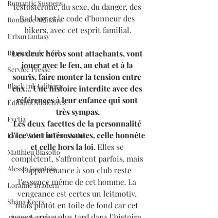
Romantic Suspens
testostérone, du sexe, du danger, des 
Bad boy et le code d’honneur des 
Romance Militaire
bikers, avec cet esprit familial.
Urban fantasy
Romance de Noël
Les deux héros sont attachants, vont 
jouer avec le feu, au chat et à la 
Service Presse
souris, faire monter la tension entre 
Black Ink Editions
eux... Une histoire interdite avec des 
références à leur enfance qui sont 
Editions Addictives
très sympas.
Fyctia
Les deux facettes de la personnalité 
d’Ice sont intéressantes, celle honnête 
Laure Valentin Translation
et celle hors la loi.
 Elles se 
Matthieu Biasotto
complètent, s'affrontent parfois, mais 
Alessia Jourdain
l’appartenance à son club reste 
l’essence même de cet homme. La 
Loraline Bradern
vengeance est certes un leitmotiv, 
Shana Keers
mais plutôt en toile de fond car cet 
aspect arrive plus tard dans l’histoire, 