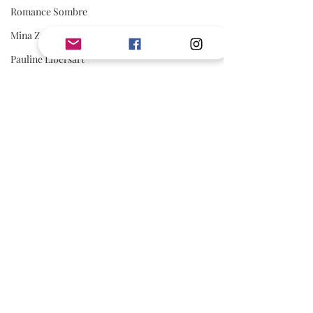
Romance Sombre
Mina Zadig
Pauline Libersart
Romantasy
Rom Com
Adonia
romance sportive
spicy
AVIS
Avis Jouly
Belle Découverte