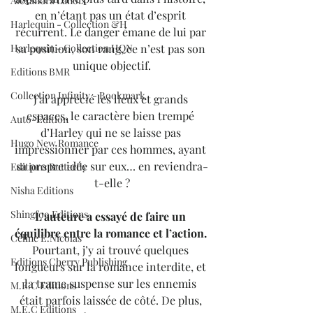
Alexandra Lanoix
en n’étant pas un état d’esprit 
Harlequin - Collection &H
récurrent. Le danger émane de lui par 
Harlequin - Collection HQN
sa position, son rang, ce n’est pas son 
unique objectif.
Editions BMR
Collection Infinity - Bookmark
J’ai apprécié les lieux et grands 
espaces, le caractère bien trempé 
Auto-Edition
d’Harley qui ne se laisse pas 
Hugo New Romance
impressionner par ces hommes, ayant 
sa propre idée sur eux… en reviendra-
Editions Butterfly
t-elle ?
Nisha Editions
Shingfoo Editions
L’auteure a essayé de faire un 
équilibre entre la romance et l’action. 
Céline E.Nicolas
Pourtant, j’y ai trouvé quelques 
Editions Cherry Publishing
longueurs sur la romance interdite, et 
la trame suspense sur les ennemis 
M.E.C Editions
était parfois laissée de côté. De plus, 
M.E.C Editions