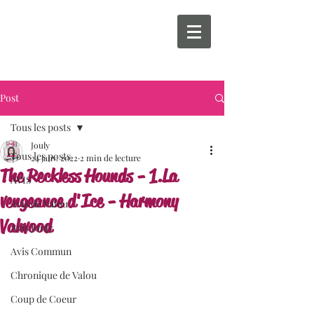
Post
Tous les posts
Jouly
Tous les posts
24 janv. 2022
2 min de lecture
The Reckless Hounds - 1.La
AVIS
vengeance d'Ice - Harmony
Avis de Valou
Valwood
Avis Jouly
Avis Commun
Chronique de Valou
Coup de Coeur