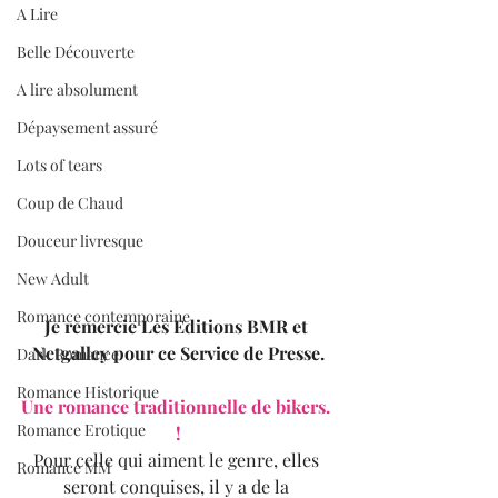
A Lire
Belle Découverte
A lire absolument
Dépaysement assuré
Lots of tears
Coup de Chaud
Douceur livresque
New Adult
Romance contemporaine
Je remercie Les Editions BMR et 
Netgalley pour ce Service de Presse.
Dark Romance
Romance Historique
Une romance traditionnelle de bikers. 
Romance Erotique
!
Pour celle qui aiment le genre, elles 
Romance MM
seront conquises, il y a de la 