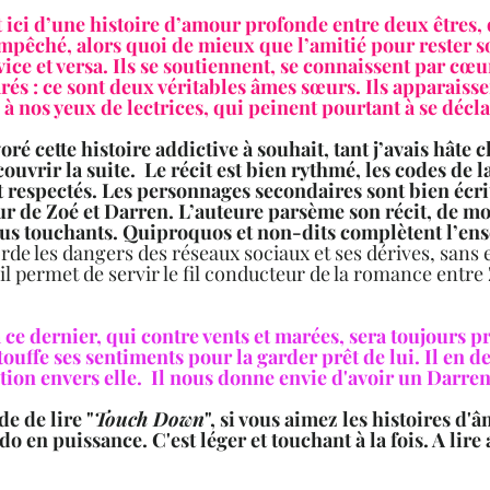
it ici d’une histoire d’amour profonde entre deux êtres, 
empêché, alors quoi de mieux que l’amitié pour rester s
 vice et versa. Ils se soutiennent, se connaissent par cœ
arés : ce sont deux véritables âmes sœurs. Ils apparais
à nos yeux de lectrices, qui peinent pourtant à se décla
ré cette histoire addictive à souhait, tant j’avais hâte 
ouvrir la suite.  Le récit est bien rythmé, les codes de 
respectés. Les personnages secondaires sont bien écrit
ur de Zoé et Darren. L’auteure parsème son récit, de m
lus touchants. Quiproquos et non-dits complètent l’ens
orde les dangers des réseaux sociaux et ses dérives, sans e
, il permet de servir le fil conducteur de la romance entre 
ce dernier, qui contre vents et marées, sera toujours p
touffe ses sentiments pour la garder prêt de lui. Il en d
ion envers elle.  Il nous donne envie d'avoir un Darren
e de lire "
Touch Down
", si vous aimez les histoires d'
 en puissance. C'est léger et touchant à la fois. A lir