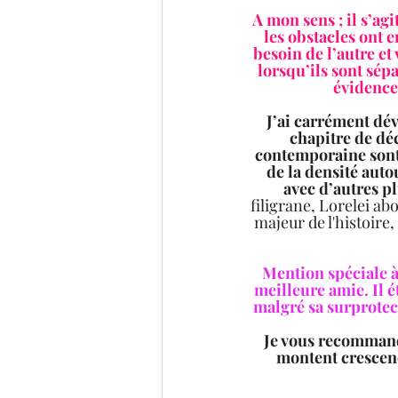
A mon sens ; il s’ag
les obstacles ont 
besoin de l’autre et
lorsqu’ils sont sép
évidence 
J’ai carrément dévo
chapitre de déc
contemporaine sont 
de la densité auto
avec d’autres p
filigrane, Lorelei ab
 majeur de l'histoire
Mention spéciale à 
meilleure amie. Il é
malgré sa surprotect
Je vous recommand
montent crescendo