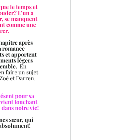
que le temps et 
ouder? L’un a 
ur, se manquent 
sent comme une 
rer. 
chapitre après 
la romance 
s et apportent 
oments légers 
emble.  
En 
n faire un sujet 
Zoé et Darren.   
résent pour sa 
evient touchant 
 dans notre vie!
âmes sœur, qui 
e absolument!