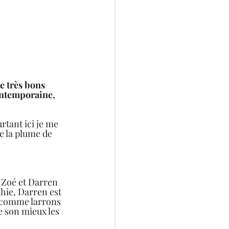
e très bons 
ontemporaine, 
urtant ici je me 
de la plume de 
: Zoé et Darren 
hie, Darren est 
t comme larrons 
e son mieux les 