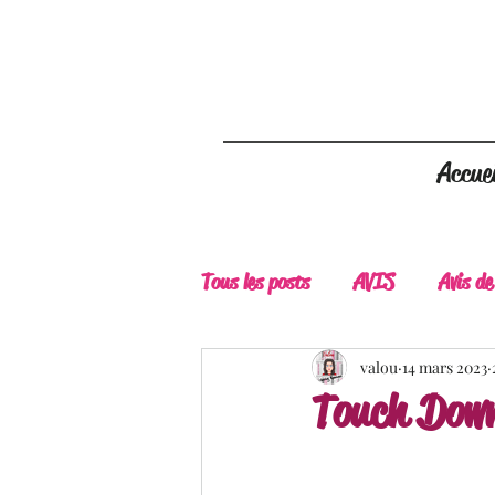
Accuei
Tous les posts
AVIS
Avis de
A Lire
Belle Découverte
valou
14 mars 2023
Touch Down 
Douceur livresque
New Adu