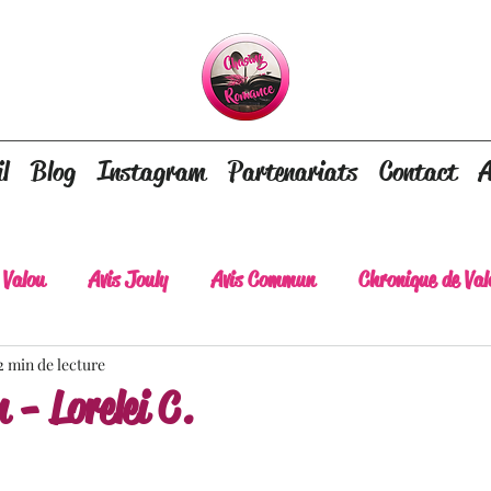
l
Blog
Instagram
Partenariats
Contact
A
 Valou
Avis Jouly
Avis Commun
Chronique de Val
2 min de lecture
A lire absolument
Dépaysement assuré
Lots of tear
- Lorelei C.
lt
Romance contemporaine
Dark Romance
Roman