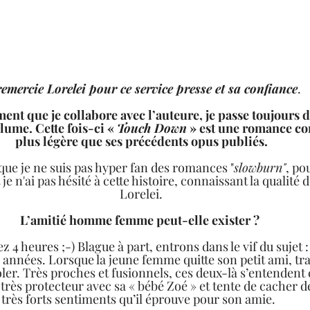
 remercie Lorelei pour ce service presse et sa confiance
.  
ent que je collabore avec l’auteure, je passe toujours d
ume. Cette fois-ci « 
Touch Down
 » est une romance c
plus légère que ses précédents opus publiés.
que je ne suis pas hyper fan des romances "
slowburn"
, po
t je n'ai pas hésité à cette histoire, connaissant la qualité 
Lorelei.
L’amitié homme femme peut-elle exister ? 
ez 4 heures ;-) Blague à part, entrons dans le vif du sujet 
 années. Lorsque la jeune femme quitte son petit ami, tra
oler. Très proches et fusionnels, ces deux-là s’entenden
 très protecteur avec sa « bébé Zoé » et tente de cacher d
très forts sentiments qu’il éprouve pour son amie.  