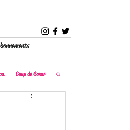
bonnements
ou
Coup de Coeur
s
Coup de Chaud
ce Historique