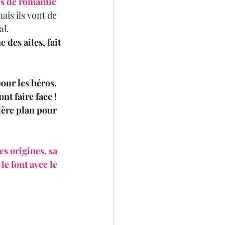
es de romantic 
ais ils vont de 
l. 
des ailes, fait 
our les héros, 
nt faire face !
ière plan pour 
s origines, sa 
e font avec le 