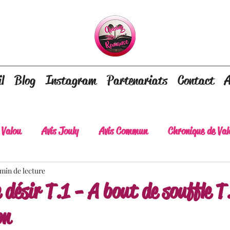
l
Blog
Instagram
Partenariats
Contact
A
 Valou
Avis Jouly
Avis Commun
Chronique de Val
 min de lecture
A lire absolument
Dépaysement assuré
Lots of tear
 désir T.1 - A bout de souffle T
on
lt
Romance contemporaine
Dark Romance
Roman