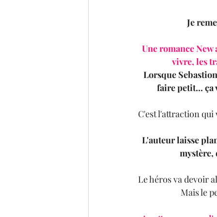
Je reme
Une romance New ad
vivre, les 
Lorsque Sebastion S
faire petit... 
C'est l'attraction qu
L'auteur laisse pl
mystère, 
Le héros va devoir al
Mais le p