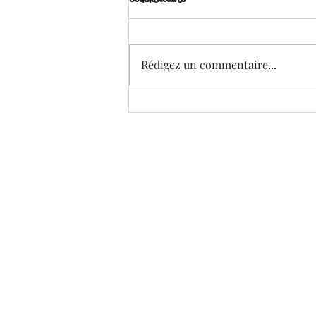
Rédigez un commentaire...
#Hot Survivors - Ewa Rau et Lia
Rose