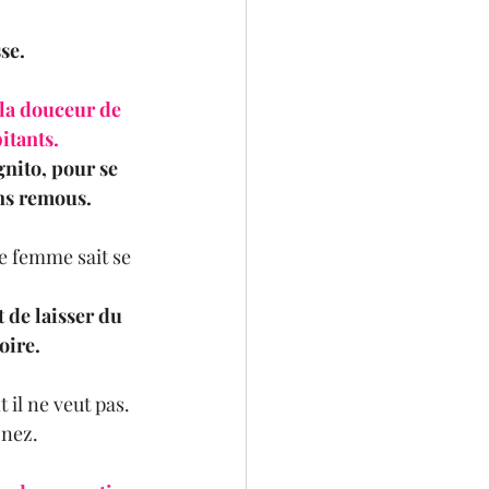
se.
la douceur de 
itants.
gnito, pour se 
ans remous.
e femme sait se 
de laisser du 
oire.
 il ne veut pas. 
 nez.