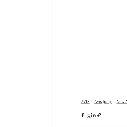
AVIS
Avis Jouly
New A