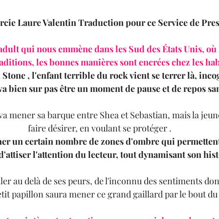
rcie Laure Valentin Traduction pour ce Service de Pres
ult qui nous emmène dans les Sud des États Unis, où 
traditions, les bonnes manières sont encrées chez les hab
tone , l'enfant terrible du rock vient se terrer là, inco
ça va bien sur pas être un moment de pause et de repos s
i va mener sa barque entre Shea et Sebastian, mais la jeun
faire désirer, en voulant se protéger .
aner un certain nombre de zones d'ombre qui permettent 
d'attiser l'attention du lecteur, tout dynamisant son hist
ler au delà de ses peurs, de l'inconnu des sentiments dont
etit papillon saura mener ce grand gaillard par le bout du