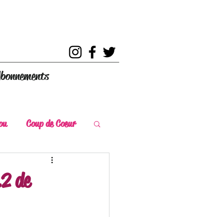
bonnements
ou
Coup de Coeur
s
Coup de Chaud
.2 de
ce Historique