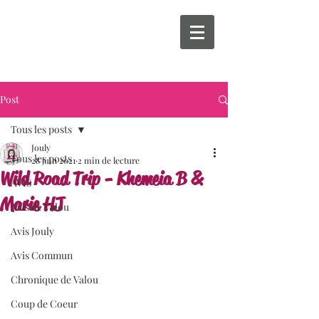
Post
Tous les posts
Jouly
Tous les posts
28 juin 2021
2 min de lecture
Wild Road Trip - Khemeia B &
AVIS
Marie HJ
Avis de Valou
Avis Jouly
Avis Commun
Chronique de Valou
Coup de Coeur