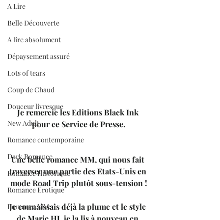
A Lire
Belle Découverte
A lire absolument
Dépaysement assuré
Lots of tears
Coup de Chaud
Douceur livresque
Je remercie les Editions Black Ink 
New Adult
pour ce Service de Presse.
Romance contemporaine
Dark Romance
Une belle romance MM, qui nous fait 
traverser une partie des Etats-Unis en 
Romance Historique
mode Road Trip plutôt sous-tension !
Romance Erotique
Je connaissais déjà la plume et le style 
Romance MM
de Marie HJ, je la lis à nouveau en 