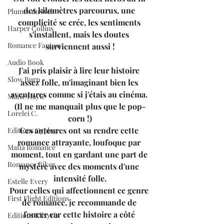
des kilomètres parcourus, une 
Plumes du Web
complicité se crée, les sentiments 
Harper Collins
s'installent, mais les doutes 
Romance Fantasy
surviennent aussi !
Audio Book
J'ai pris plaisir à lire leur histoire 
Slow Burn
assez folle, m'imaginant bien les 
aventures comme si j'étais au cinéma. 
Marie Hayle
(Il ne me manquait plus que le pop-
Lorelei C.
corn !)
Ces auteures ont su rendre cette 
Editions Cyplog
romance attrayante, loufoque par 
Mafia Romance
moment, tout en gardant une part de 
Romance Biker
mystère avec des moments d'une 
intensité folle.
Estelle Every
Pour celles qui affectionnent ce genre 
First Flight Editions
de romance, je recommande de 
foncer car cette histoire a côté 
Editions Elixyria