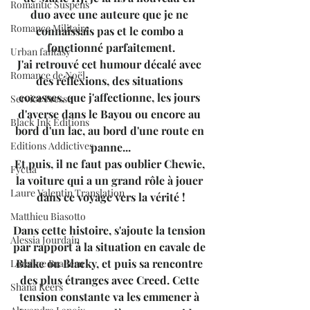
Romantic Suspens
duo avec une auteure que je ne 
Romance Militaire
connaissais pas et le combo a 
fonctionné parfaitement.
Urban fantasy
J'ai retrouvé cet humour décalé avec 
Romance de Noël
des réflexions, des situations 
cocasses, que j'affectionne, les jours 
Service Presse
d'averse dans le Bayou ou encore au 
Black Ink Editions
bord d'un lac, au bord d'une route en 
Editions Addictives
panne...
Et puis, il ne faut pas oublier Chewie, 
Fyctia
la voiture qui a un grand rôle à jouer 
Laure Valentin Translation
dans ce voyage vers la vérité !
Matthieu Biasotto
Dans cette histoire, s'ajoute la tension 
Alessia Jourdain
par rapport à la situation en cavale de 
Blake ou Blacky, et puis sa rencontre 
Loraline Bradern
des plus étranges avec Creed. Cette 
Shana Keers
tension constante va les emmener à 